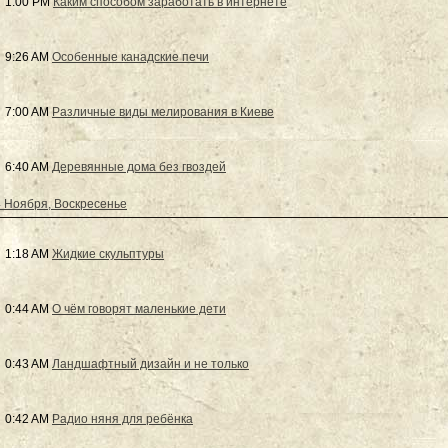
1:00 PM
Каким способом заработать в интернете
9:26 AM
Особенные канадские печи
7:00 AM
Различные виды мелирования в Киеве
6:40 AM
Деревянные дома без гвоздей
 Ноября, Воскресенье
1:18 AM
Жидкие скульптуры
0:44 AM
О чём говорят маленькие дети
0:43 AM
Ландшафтный дизайн и не только
0:42 AM
Радио няня для ребёнка