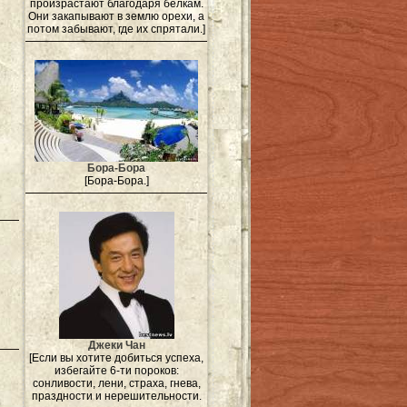
произрастают благодаря белкам.
Они закапывают в землю орехи, а
потом забывают, где их спрятали.]
Бора-Бора
[Бора-Бора.]
Джеки Чан
[Если вы хотите добиться успеха,
избегайте 6-ти пороков:
сонливости, лени, страха, гнева,
праздности и нерешительности.