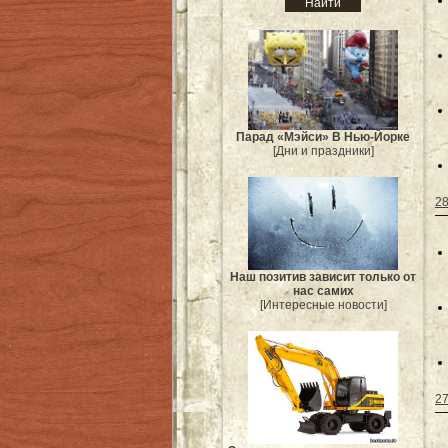
Парад «Мэйси» В Нью-Йорке
[Дни и праздники]
28
Наш позитив зависит только от
нас самих
[Интересные новости]
27