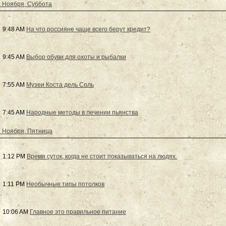
 Ноября, Суббота
9:48 AM
На что россияне чаще всего берут кредит?
9:45 AM
Выбор обуви для охоты и рыбалки
7:55 AM
Музеи Коста дель Соль
7:45 AM
Народные методы в лечении пьянства
 Ноября, Пятница
1:12 PM
Время суток, когда не стоит показываться на людях.
1:11 PM
Необычные типы потолков
10:06 AM
Главное это правильное питание