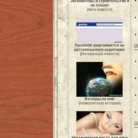
Экскаваторы в строительстве и
не только
[Авто новости]
Facebook нацеливается на
26
русскоязычную аудиторию
[Интересные новости]
Взгляды на мир
[Невероятные истории]
25
Увлажняющая маска для лица