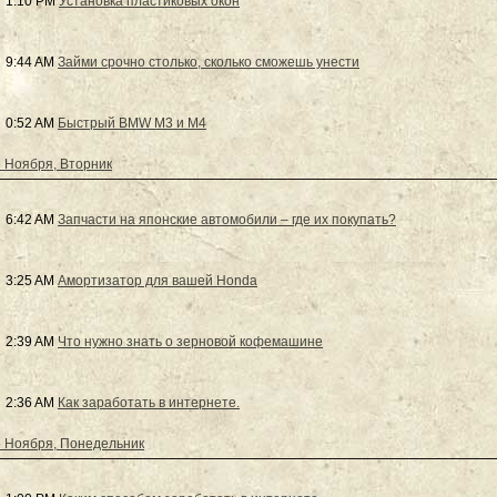
1:10 PM
Установка пластиковых окон
9:44 AM
Займи срочно столько, сколько сможешь унести
0:52 AM
Быстрый BMW M3 и M4
 Ноября, Вторник
6:42 AM
Запчасти на японские автомобили – где их покупать?
3:25 AM
Амортизатор для вашей Honda
2:39 AM
Что нужно знать о зерновой кофемашине
2:36 AM
Как заработать в интернете.
 Ноября, Понедельник