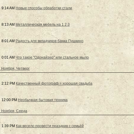
9:14 AM
Новые способы обработки стали
8:13 AM
Металлическая мебель на 1 2 3
8:01 AM
Радость для вкладчиков банка Пушкино
0:01 AM
Что такое "Одонайзер" или стальное мыло
 Ноября, Четверг
2:12 PM
Качественный фотограф = хорошая свадьба
12:00 PM
Необычная бытовая техника
 Ноября, Среда
1:39 PM
Как весело провести праздник с семьёй