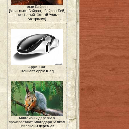
мыс Байрон
[Маяк мыса Байрон, г.Байрон-Бей,
штат Новый Южный Уэльс,
Австралия]
Apple ICar
[Концепт Apple ICar]
Миллионы деревьев
произрастают благодаря белкам
[Миллионы деревьев