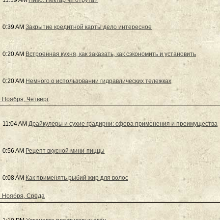
11:19 AM
Пиво. Нектар чи отрута?
0:39 AM
Закрытие кредитной карты дело интересное
0:20 AM
Встроенная кухня, как заказать, как сэкономить и установить
0:20 AM
Немного о использовании гидравлических тележках
 Ноября, Четверг
11:04 AM
Драйкулеры и сухие градирни: сфера применения и преимущества
0:56 AM
Рецепт вкусной мини-пиццы
0:08 AM
Как применять рыбий жир для волос
 Ноября, Среда