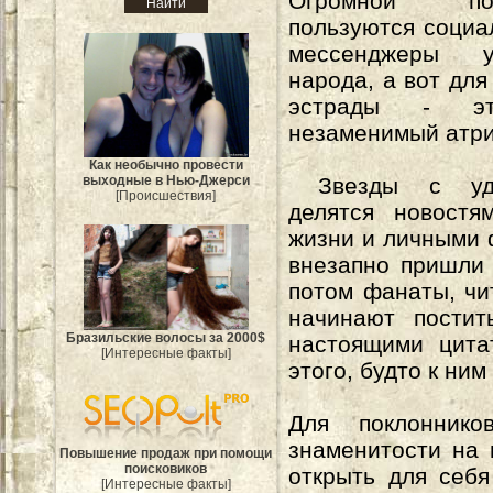
Огромной поп
пользуются социа
мессенджеры 
народа, а вот для
эстрады - э
незаменимый атри
Как необычно провести
выходные в Нью-Джерси
Звезды с удо
[Происшествия]
делятся новостя
жизни и личными 
внезапно пришли 
потом фанаты, чи
начинают постит
Бразильские волосы за 2000$
настоящими цита
[Интересные факты]
этого, будто к ни
Для поклонник
знаменитости на 
Повышение продаж при помощи
поисковиков
открыть для себя
[Интересные факты]