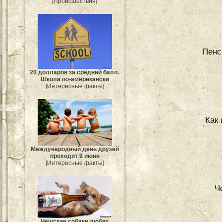
[Происшествия]
Пенс
20 долларов за средний балл.
Школа по-американски
[Интересные факты]
Как
Международный день друзей
проходит 9 июня
[Интересные факты]
Ч
Чешские собаки любят