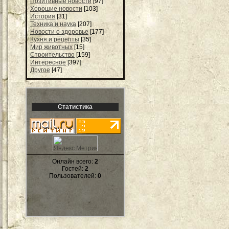
Позитивные новости
[97]
Хорошие новости
[103]
История
[31]
Техника и наука
[207]
Новости о здоровье
[177]
Кухня и рецепты
[35]
Мир животных
[15]
Строительство
[159]
Интересное
[397]
Другое
[47]
Статистика
Онлайн всего:
2
Гостей:
2
Пользователей:
0