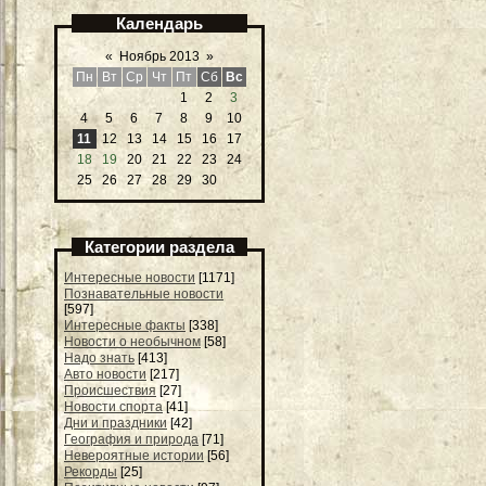
Календарь
«
Ноябрь 2013
»
Пн
Вт
Ср
Чт
Пт
Сб
Вс
1
2
3
4
5
6
7
8
9
10
11
12
13
14
15
16
17
18
19
20
21
22
23
24
25
26
27
28
29
30
Категории раздела
Интересные новости
[1171]
Познавательные новости
[597]
Интересные факты
[338]
Новости о необычном
[58]
Надо знать
[413]
Авто новости
[217]
Происшествия
[27]
Новости спорта
[41]
Дни и праздники
[42]
География и природа
[71]
Невероятные истории
[56]
Рекорды
[25]