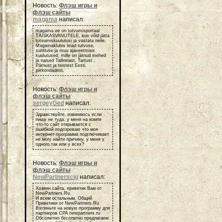
Новость:
Флэш игры и
флэш сайты
magama
написал:
magama.ee on tutvumisportaal
TÄISKASVANUTELE, kus võid jätta
tutvumiskuulutusi ja vastata neile.
Magamaklubis leiad tutvuse,
suhtluse ja muu ajaveetmise
kuulutused, mille on jätnud mehed
ja naised Tallinnast, Tartust ,
Pärnust ja teistest Eesti
piirkondadest.
Новость:
Флэш игры и
флэш сайты
sergeyGed
написал:
Здравствуйте, извиняюсь если
пишу не туда, у меня на компе
что-то сайт открывается с
ошибкой подозреваю что моя
интернет-программа подглючивает
не могу найти причину, у меня у
одного так или у всех?
Новость:
Флэш игры и
флэш сайты
NewPartnerscig
написал:
Хозяин сайта, приветик Вам от
NewPartners.Ru
И всем остальным, Общий
Приветики от NewPartners.Ru
Взгляньте на новую программу для
партнеров СРА newpartners.ru
Обсолютно бесплатно предлагаем