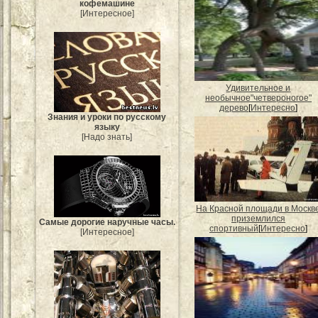
кофемашине
[Интересное]
Удивительное и
необычное"четвероногое"
дерево
[
Интересно
]
Знания и уроки по русскому
языку
[Надо знать]
На Красной площади в Москв
приземлился
Самые дорогие наручные часы.
спортивный
[
Интересно
]
[Интересное]