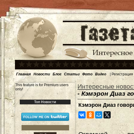
Главная
Новости
Блог
Статьи
Фото
Видео
|
Регистрация
This feature is for Premium users
Интересные новос
only!
- Кэмэрон Диаз г
Топ Новости
Кэмэрон Диаз говор