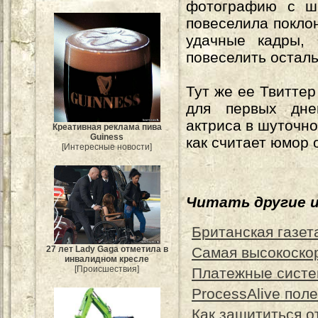
фотографию с ши
повеселила покло
удачные кадры,
повеселить остал
Тут же ее Твиттер
для первых дней
актриса в шуточно
Креативная реклама пива
Guiness
как считает юмор 
[Интересные новости]
Читать другие 
Британская газета
Самая высокоскор
27 лет Lady Gaga отметила в
инвалидном кресле
[Происшествия]
Платежные систе
ProcessAlive пол
Как защититься о