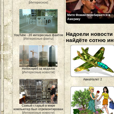
[Интересное]
Митя Фомин перебирается в
Америку
Надоели новости 
YouTube - 20 интересных фактов
[Интересные факты]
найдёте сотню и
Небоскрёб за неделю
[Интересные новости]
АвиаНалет 2
Самый старый в мире
компьютер был отремонтирован
[Интересные новости]