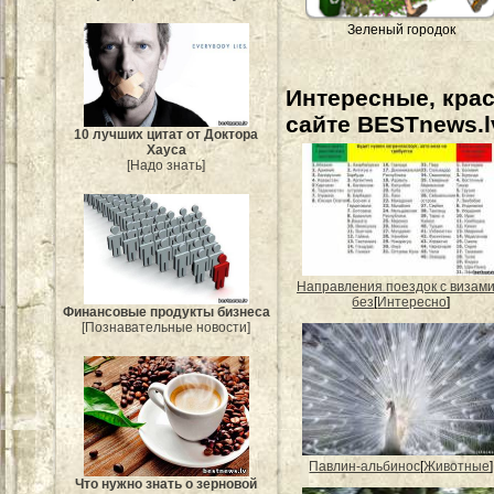
Зеленый городок
Интересные, кра
сайте BESTnews.l
10 лучших цитат от Доктора
Хауса
[Надо знать]
Направления поездок с визами
без
[
Интересно
]
Финансовые продукты бизнеса
[Познавательные новости]
Павлин-альбинос
[
Животные
]
Что нужно знать о зерновой