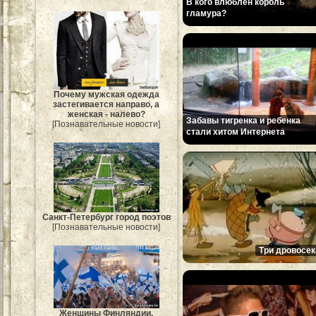
В кого влюблен король
гламура?
Почему мужская одежда
застегивается направо, а
женская - налево?
Забавы тигренка и ребенка
[Познавательные новости]
стали хитом Интернета
Санкт-Петербург город поэтов
[Познавательные новости]
Три дровосек
Женщины Финляндии.