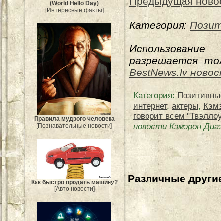
Предыдущая ново
(World Hello Day)
[Интересные факты]
Категория:
Позит
Использование
разрешается тол
BestNews.lv ново
Категория
:
Позитивны
интернет
,
актеры
,
Кэм
говорит всем "Твэллоу
Правила мудрого человека
новости Кэмэрон Диаз
[Познавательные новости]
Различные другие
Как быстро продать машину?
[Авто новости]