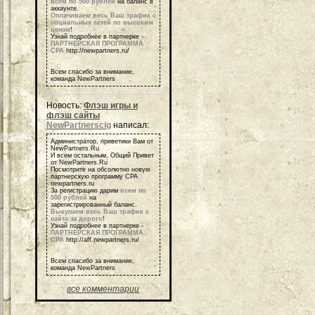
всем по 500 рублей
на баланс в
аккаунте.
Оплачиваем весь Ваш трафик с
социальных сетей по высоким
ценам
!
Узнай подробнее в партнерке -
ПАРТНЕРСКАЯ ПРОГРАММА
СРА
http://newpartners.ru/
Всем спасибо за внимание,
команда NewPartners
Новость:
Флэш игры и
флэш сайты
NewPartnerscig
написал:
Администратор, приветики Вам от
NewPartners.Ru
И всем остальным, Общий Привет
от NewPartners.Ru
Посмотрите на обсолютно новую
партнерскую программу СРА
newpartners.ru
За регистрацию дарим
всем по
500 рублей
на
зарегистрированный баланс.
Выкупаем весь Ваш трафик с
сайта за дорого
!
Узнай подробнее в партнерке -
ПАРТНЕРСКАЯ ПРОГРАММА
СРА
http://aff.newpartners.ru/
Всем спасибо за внимание,
команда NewPartners
все комментарии