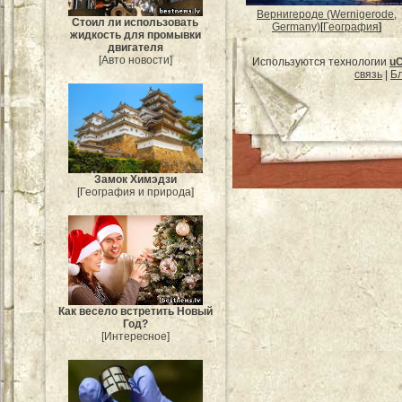
Вернигероде (Wernigerode,
Стоил ли использовать
Germany)
[
География
]
жидкость для промывки
двигателя
[Авто новости]
Используются технологии
u
связь
|
Бл
Замок Химэдзи
[География и природа]
Как весело встретить Новый
Год?
[Интересное]