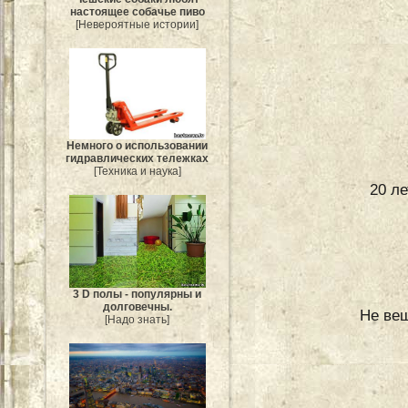
настоящее собачье пиво
[Невероятные истории]
Немного о использовании
гидравлических тележках
[Техника и наука]
20 л
3 D полы - популярны и
долговечны.
Не веш
[Надо знать]