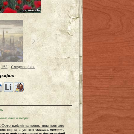
2
153
|
Следующая »
рафии:
Kb
овые поля в Умбрии
 Фотографий на новостном портале
ашего портала устают
читать тексты