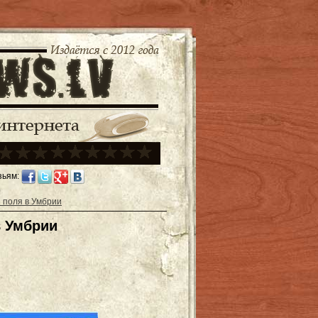
зьям:
 поля в Умбрии
в Умбрии