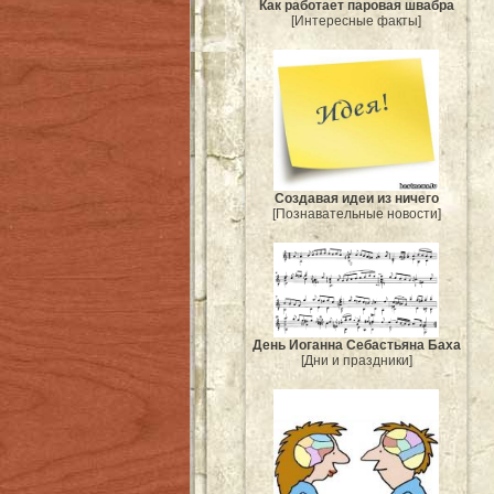
Как работает паровая швабра
[Интересные факты]
Создавая идеи из ничего
[Познавательные новости]
День Иоганна Себастьяна Баха
[Дни и праздники]