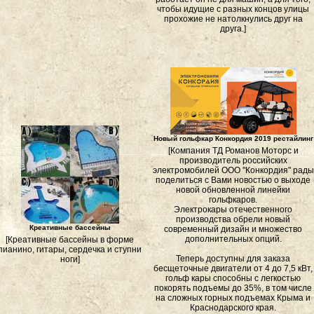
чтобы идущие с разных концов улицы
прохожие не натолкнулись друг на
друга.]
Новый гольфкар Конкордия 2019 рестайлинг
[Компания ТД Романов Моторс и
производитель российских
электромобилей ООО "Конкордия" рады
поделиться с Вами новостью о выходе
новой обновленной линейки
гольфкаров.
Электрокары отечественного
производства обрели новый
Креативные бассейны
современный дизайн и множество
дополнительных опций.
[Креативные бассейны в форме
пианино, гитары, сердечка и ступни
Теперь доступны для заказа
ноги]
бесщеточные двигатели от 4 до 7,5 кВт,
гольф кары способны с легкостью
покорять подъемы до 35%, в том числе
на сложных горных подъемах Крыма и
Краснодарского края.