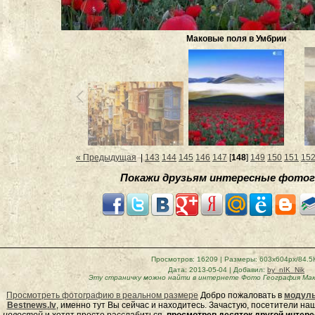
Маковые поля в Умбрии
« Предыдущая
|
143
144
145
146
147
[
148
]
149
150
151
15
Покажи друзьям интересные фотог
Просмотров
: 16209 |
Размеры
: 603x604px/84.5
Дата
: 2013-05-04 |
Добавил
:
by_nIK_Nik
Эту страничку можно найти в интернете
Фото География Мак
Просмотреть фотографию в реальном размере
Добро пожаловать в
модуль
Bestnews.lv
, именно тут Вы сейчас и находитесь. Зачастую, посетители н