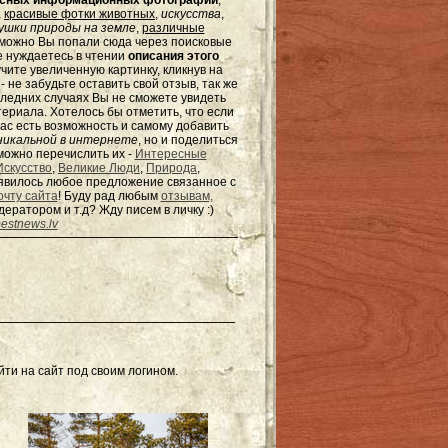
ресных информационных фотографий
,
,
красивые фотки животных
,
искусства
,
шки природы на земле
,
различные
зможно Вы попали сюда через поисковые
не нуждаетесь в чтении
описания этого
чите увеличенную картинку, кликнув на
не забудьте оставить свой отзыв, так же
оследних случаях Вы не сможете увидеть
териала. Хотелось бы отметить, что если
ас есть возможность и самому добавить
никальной в интернете
, но и поделиться
можно перечислить их -
Интересные
Искусство
,
Великие Люди
,
Природа
,
появилось любое предложение связанное с
очту сайта
! Буду рад любым
отзывам,
одератором и т.д? Жду писем в
личку
:)
estnews.lv
ти на сайт под своим логином.