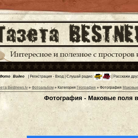
Фото
Видео
|
Регистрация
-
Вход
| Слушай радио:
| Расскажи дру
зета Bestnews.lv
»
Фотоальбом
» Категория
География
» Фотография
Маковые
Фотография - Маковые поля 