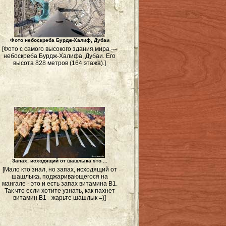
Фото небоскреба Бурдж-Халиф, Дубаи
[Фото с самого высокого здания мира —
небоскреба Бурдж-Халифа, Дубаи. Его
высота 828 метров (164 этажа).]
Запах, исходящий от шашлыка это ...
[Мало кто знал, но запах, исходящий от
шашлыка, поджаривающегося на
мангале - это и есть запах витамина В1.
Так что если хотите узнать, как пахнет
витамин B1 - жарьте шашлык =)]