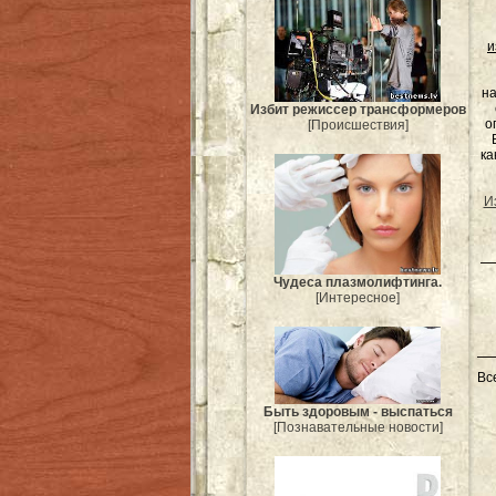
и
на
Избит режиссер трансформеров
о
[Происшествия]
ка
И
Чудеса плазмолифтинга.
[Интересное]
Вс
Быть здоровым - выспаться
[Познавательные новости]