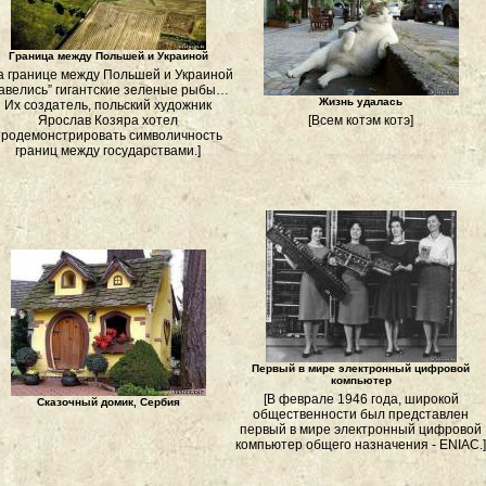
Граница между Польшей и Украиной
а границе между Польшей и Украиной
завелись” гигантские зеленые рыбы…
Жизнь удалась
Их создатель, польский художник
Ярослав Козяра хотел
[Всем котэм котэ]
продемонстрировать символичность
границ между государствами.]
Первый в мире электронный цифровой
компьютер
[В феврале 1946 года, широкой
Сказочный домик, Сербия
общественности был представлен
первый в мире электронный цифровой
компьютер общего назначения - ENIAC.]