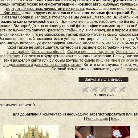
новостей
и хотят просто расслабиться,
просмотрев десяток другой инте
среди которых можно
найти фотографии
и
новинок авто
,
юморных
картинок
портреты известных личностей и их цитаты
,
наикрасивейшие места мату
зобретения
и много других
интересных и познавательных фотографий
. Во
системы Google и Yandex, в этом случае Вы уже нашли то, что Вы искали и 
раздела сайта www.bestnews.lv
! При нажатие на само изображение Вы полу
звание Вы перейдёте на страницу полной фотографии и комментариев к ней - 
есть возможность запуска красивого
слайд-шоу
(
slide-show
), но в первом и п
писание картинки, что не маловажно, так как можно упустить смысл самого ма
Вы наш постоянный пользователь и уже зарегистрированы на сайте, тогда у В
кую-нибудь интересную фотографию. Конечно желательно, чтобы она была
у
чужой так же не запрещается. Категорий в разделе фотографии немного, 
фотографии
,
Фото автомобилей
,
Юмор и смешные картинки
,
Животные
,
зобретения
. Возможно в будущем, появятся и новые категории. Если у Вас 
этим разделом сайта или с любым другим, то смело
пишите мне в личную п
предложениям и даже малюсенькой критики
. Хотите стать журналистом, м
Оставайтесь с нами и приводите друзей ...
www.b
Рейтинг
:
0.0
/
0
его комментариев
:
0
Для добавления комментарии необходимо зарегистрироваться или зай
[
Регистрация
|
Вход
]