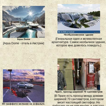
Необыкновенное здание
[Гениальная идея и великолепная
Aqua Dome
архитектура. Самое необычное здание,
[Aqua Dome - отель в Австрии]
которое мне довелось повидать.]
Праге, проход шириной 70 сантиметров
[В Праге есть проход между домами
шириной 70 сантиметров, в котором
висит настоящий светофор. Но
3D граффити мелками на асфальте.
работает он не для машин, а для того,