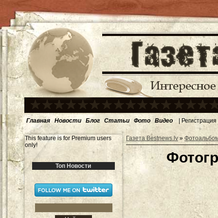
Главная
Новости
Блог
Статьи
Фото
Видео
|
Регистрация
This feature is for Premium users
Газета Bestnews.lv
»
Фотоальбо
only!
Фотогр
Топ Новости