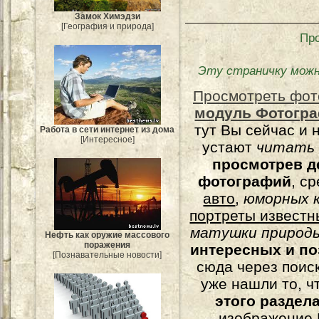
Замок Химэдзи
[География и природа]
Пр
Эту страничку можн
Просмотреть фот
модуль Фотогра
тут Вы сейчас и 
Работа в сети интернет из дома
[Интересное]
устают
читать
просмотрев д
фотографий
, с
авто
,
юморных
к
портреты известн
матушки природы
Нефть как оружие массового
поражения
интересных и п
[Познавательные новости]
сюда через поис
уже нашли то, ч
этого раздел
изображение 