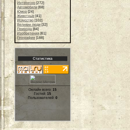
Интересно
[272]
Автомобили
[68]
Юмор
[24]
Животные
[41]
Искусство
[102]
Великие люди
[32]
Природа
[84]
Изобретения
[61]
География
[188]
Статистика
Онлайн всего:
15
Гостей:
15
Пользователей:
0