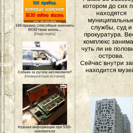
котором до сих 
находятся
муниципальны
100 правил, способные изменить
службы, суд и
ВСЮ твою жизнь...
прокуратура. Ве
[Надо знать]
комплекс занима
чуть ли не полов
острова.
Сейчас внутри за
находится музе
Собака за рулём автомобиля?
[Невероятные истории]
Нужная информация про SSD-
накопители