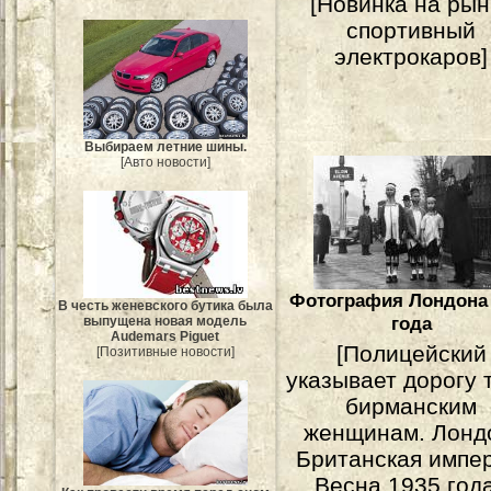
[Новинка на рын
спортивный
электрокаров]
Выбираем летние шины.
[Авто новости]
Фотография Лондона 
В честь женевского бутика была
года
выпущена новая модель
Audemars Piguet
[Полицейский
[Позитивные новости]
указывает дорогу 
бирманским
женщинам. Лонд
Британская импер
Весна 1935 года