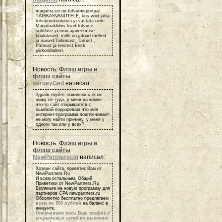
magama.ee on tutvumisportaal
TÄISKASVANUTELE, kus võid jätta
tutvumiskuulutusi ja vastata neile.
Magamaklubis leiad tutvuse,
suhtluse ja muu ajaveetmise
kuulutused, mille on jätnud mehed
ja naised Tallinnast, Tartust ,
Pärnust ja teistest Eesti
piirkondadest.
Новость:
Флэш игры и
флэш сайты
sergeyGed
написал:
Здравствуйте, извиняюсь если
пишу не туда, у меня на компе
что-то сайт открывается с
ошибкой подозреваю что моя
интернет-программа подглючивает
не могу найти причину, у меня у
одного так или у всех?
Новость:
Флэш игры и
флэш сайты
NewPartnerscig
написал:
Хозяин сайта, приветик Вам от
NewPartners.Ru
И всем остальным, Общий
Приветики от NewPartners.Ru
Взгляньте на новую программу для
партнеров СРА newpartners.ru
Обсолютно бесплатно предлагаем
всем по 500 рублей
на баланс в
аккаунте.
Оплачиваем весь Ваш трафик с
социальных сетей по высоким