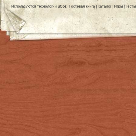
Используются технологии
uCoz
|
Гостевая книга
|
Каталог
|
Игры
|
Тесты