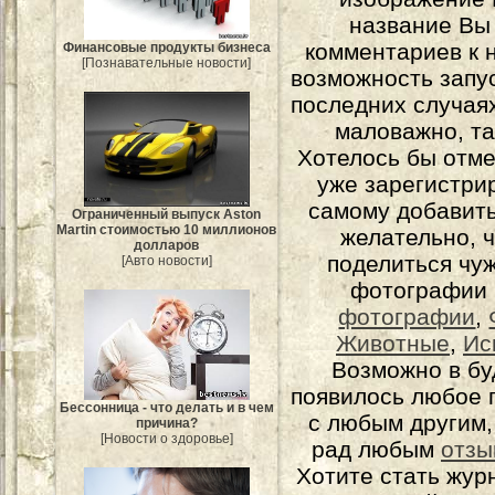
название Вы
комментариев к н
Финансовые продукты бизнеса
[Познавательные новости]
возможность запу
последних случаях
маловажно, та
Хотелось бы отме
уже зарегистрир
самому добавит
Ограниченный выпуск Aston
Martin стоимостью 10 миллионов
желательно, 
долларов
поделиться чуж
[Авто новости]
фотографии 
фотографии
,
Животные
,
Ис
Возможно в бу
появилось любое 
Бессонница - что делать и в чем
с любым другим,
причина?
[Новости о здоровье]
рад любым
отзы
Хотите стать жур