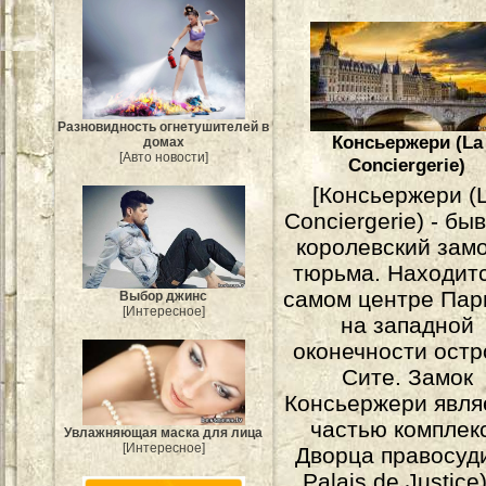
Разновидность огнетушителей в
Консьержери (La
домах
[Авто новости]
Conciergerie)
[Консьержери (
Conciergerie) - бы
королевский замо
тюрьма. Находитс
самом центре Пар
Выбор джинс
[Интересное]
на западной
оконечности остр
Сите. Замок
Консьержери явля
частью комплек
Увлажняющая маска для лица
[Интересное]
Дворца правосуди
Palais de Justice)