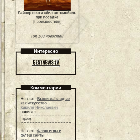
Лайнер почти сбил автомобиль
при посадке
[Происшествия]
Топ 100 новостей
Интересно
Комментарии
Новость:
Вышивка гладью
как искусство
Кирилл Николаевич
написал:
Круто)
Новость:
Флэш игры и
флэш сайты
magama
написал: