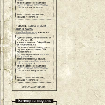
ценам
!
Узнай подробнее в партнерке -
ПАРТНЕРСКАЯ ПРОГРАММА
СРА
http://newpartners.ru/
Всем спасибо за внимание,
команда NewPartners
Новость:
Флэш игры и
флэш сайты
NewPartnerscig
написал:
Администратор, приветики Вам от
NewPartners.Ru
И всем остальным, Общий Привет
от NewPartners.Ru
Посмотрите на обсолютно новую
партнерскую программу СРА
newpartners.ru
За регистрацию дарим
всем по
500 рублей
на
зарегистрированный баланс.
Выкупаем весь Ваш трафик с
сайта за дорого
!
Узнай подробнее в партнерке -
ПАРТНЕРСКАЯ ПРОГРАММА
СРА
http://aff.newpartners.ru/
Всем спасибо за внимание,
команда NewPartners
все комментарии
Категории раздела