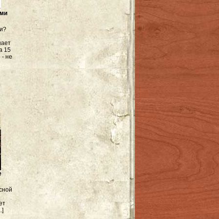
ими
ми?
шает
а 15
 - не
е
асной
ет
.]