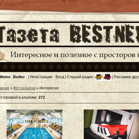
Фото
Видео
|
Регистрация
-
Вход
| Слушай радио:
| Расскажи дру
авная
»
Фотоальбом
» Интересно
тографий в альбоме
:
272