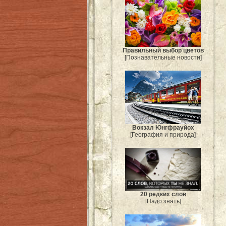
Правильный выбор цветов
[Познавательные новости]
Вокзал Юнгфрауйох
[География и природа]
20 редких слов
[Надо знать]