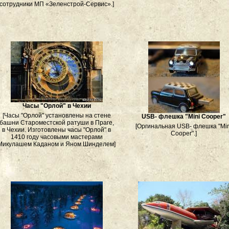
сотрудники МП «Зеленстрой-Сервис».]
Часы "Орлой" в Чехии
[Часы "Орлой" установлены на стене
USB- флешка "Mini Cooper"
башни Староместской ратуши в Праге,
[Оргинальная USB- флешка "Mi
в Чехии. Изготовлены часы "Орлой" в
Cooper".]
1410 году часовыми мастерами
Микулашем Каданом и Яном Шинделем]