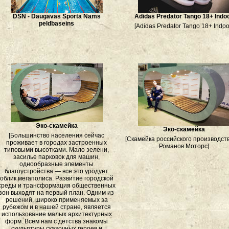
DSN - Daugavas Sporta Nams
Adidas Predator Tango 18+ Indo
peldbaseins
[Adidas Predator Tango 18+ Indoo
Эко-скамейка
Эко-скамейка
[Большинство населения сейчас
[Скамейка российского производст
проживает в городах застроенных
Романов Моторс]
типовыми высотками. Мало зелени,
засилье парковок для машин,
однообразные элементы
благоустройства — все это уродует
облик мегаполиса. Развитие городской
среды и трансформация общественных
зон выходят на первый план. Одним из
решений, широко применяемых за
рубежом и в нашей стране, является
использование малых архитектурных
форм. Всем нам с детства знакомы
скульптуры сказочных героев и