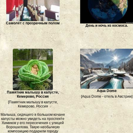
Самолёт с прозрачным полом
День и ночь из космоса.
Aqua Dome
Памятник малышу в капусте,
Кемерово, Россия
[Aqua Dome - отель в Австрии]
[Памятник малышу в капусте,
Кемерово, Россия
Малыша, сидящего в большом кочане
капусты можно увидеть на проспекте
Химиков у его пересечения с улицей
Ворошилова. Такую необычную
композицию подарили городу