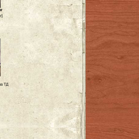
or
r]
ва ТД