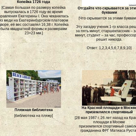
Копейка 1726 года
[Самая большая по размеру копейка
Отгдайте что скрывается за эт
выпускалась в 1726 году во время
буквами
правления Екатерины I. Она чеканилась
[Что скрывается за этими буква
из меди на Екатеринбургском платовом
дворе, её вес составлял 16,38 г. Копейка
Эту загадку ученик 1-го класса ре
была квадратной формы и размерами
за пять минут, старшеклассник – з
23×23 мм.]
минут, студент – за час, профессор
решит никогда.
Ответ: 1,2,3,4,5,6,7,8,9,10]
На Красной площади в Москв
Пляжная библиотека
приземлился спортивный
[библиотека на пляжу]
[28 мая 1987 г. 26 лет назад на Кр
площади в Москве
приземлился спортивный самол
гражданина ФРГ Матиаса Руста