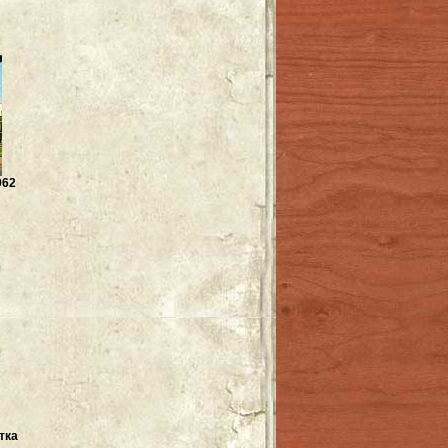
962
тка