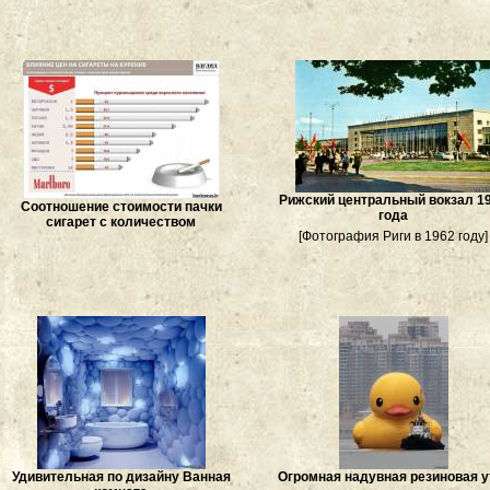
Рижский центральный вокзал 1
Соотношение стоимости пачки
года
сигарет с количеством
[Фотография Риги в 1962 году]
Удивительная по дизайну Ванная
Огромная надувная резиновая у