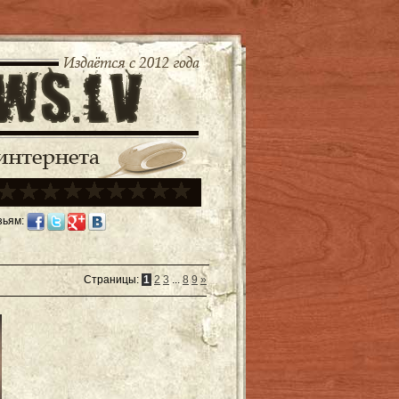
зьям:
Страницы
:
1
2
3
...
8
9
»