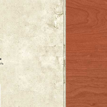
к
ать