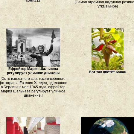
комната
[Самая огромная надувная резин
утка в мире]
Ефрейтор Мария Шальнева
Вот так цветет банан
регулирует уличное движени
[Фото известного советского военного
фотографа Евгения Халдея, сделанное
в Берлине в мае 1945 года: ефрейтор
Мария Шальнева регулирует уличное
движение.]