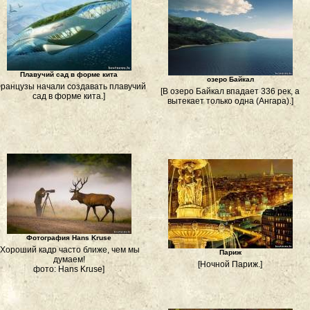
Плавучий сад в форме кита
озеро Байкал
Французы начали создавать плавучий
[В озеро Байкал впадает 336 рек, а
сад в форме кита.]
вытекает только одна (Ангара).]
Фотография Hans Kruse
[Хороший кадр часто ближе, чем мы
Париж
думаем!
[Ночной Париж.]
фото: Hans Kruse]