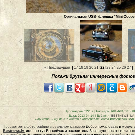
Оргинальная USB- флешка "Mini Cooper
« Предыдущая
|
17
18
19
20
21
[
22
]
23
24
25
26
27
|
Покажи друзьям интересные фотог
Просмотров
: 22237 |
Размеры
: 604x604px/62.8
Дата
: 2013-04-14 |
Добавил
:
BESTNEWS_LV
Эту страничку можно найти в интернете
Фото Интересно USB- 
Просмотреть фотографию в реальном размере
Добро пожаловать в
модуль
Bestnews.lv
, именно тут Вы сейчас и находитесь. Зачастую, посетители н