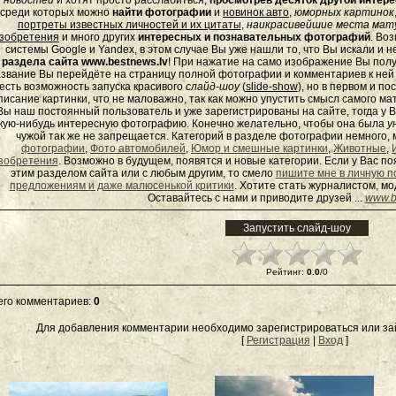
новостей
и хотят просто расслабиться,
просмотрев десяток другой инте
среди которых можно
найти фотографии
и
новинок авто
,
юморных
картинок
портреты известных личностей и их цитаты
,
наикрасивейшие места мату
зобретения
и много других
интересных и познавательных фотографий
. Во
системы Google и Yandex, в этом случае Вы уже нашли то, что Вы искали и 
раздела сайта www.bestnews.lv
! При нажатие на само изображение Вы полу
звание Вы перейдёте на страницу полной фотографии и комментариев к ней - 
есть возможность запуска красивого
слайд-шоу
(
slide-show
), но в первом и п
писание картинки, что не маловажно, так как можно упустить смысл самого ма
Вы наш постоянный пользователь и уже зарегистрированы на сайте, тогда у В
кую-нибудь интересную фотографию. Конечно желательно, чтобы она была
у
чужой так же не запрещается. Категорий в разделе фотографии немного, 
фотографии
,
Фото автомобилей
,
Юмор и смешные картинки
,
Животные
,
зобретения
. Возможно в будущем, появятся и новые категории. Если у Вас 
этим разделом сайта или с любым другим, то смело
пишите мне в личную п
предложениям и даже малюсенькой критики
. Хотите стать журналистом, м
Оставайтесь с нами и приводите друзей ...
www.b
Рейтинг
:
0.0
/
0
его комментариев
:
0
Для добавления комментарии необходимо зарегистрироваться или зай
[
Регистрация
|
Вход
]