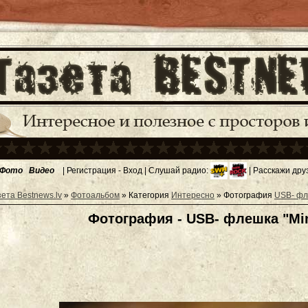
Фото
Видео
|
Регистрация
-
Вход
| Слушай радио:
| Расскажи дру
зета Bestnews.lv
»
Фотоальбом
» Категория
Интересно
» Фотография
USB- фл
Фотография - USB- флешка "Min