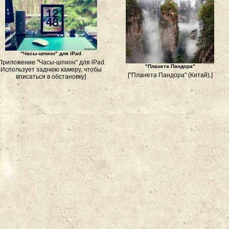
"Часы-шпион" для iPad
Приложение "Часы-шпион" для iPad.
"Планета Пандора"
Использует заднюю камеру, чтобы
["Планета Пандора" (Китай).]
вписаться в обстановку]