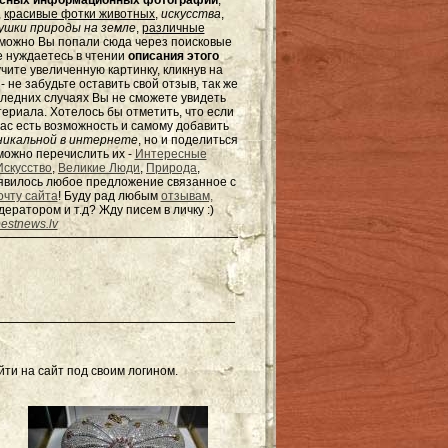
ресных информационных фотографий
,
,
красивые фотки животных
,
искусства
,
шки природы на земле
,
различные
зможно Вы попали сюда через поисковые
не нуждаетесь в чтении
описания этого
чите увеличенную картинку, кликнув на
не забудьте оставить свой отзыв, так же
оследних случаях Вы не сможете увидеть
териала. Хотелось бы отметить, что если
ас есть возможность и самому добавить
никальной в интернете
, но и поделиться
можно перечислить их -
Интересные
Искусство
,
Великие Люди
,
Природа
,
появилось любое предложение связанное с
очту сайта
! Буду рад любым
отзывам,
одератором и т.д? Жду писем в
личку
:)
estnews.lv
ти на сайт под своим логином.