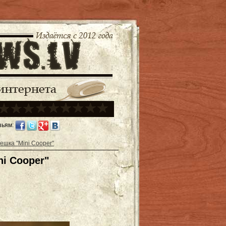
зьям:
ешка "Mini Cooper"
i Cooper"