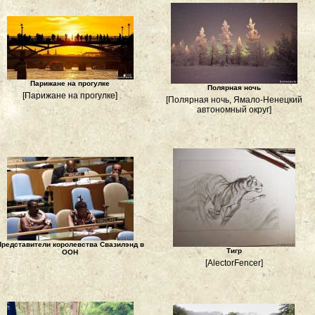
Парижане на прогулке
Полярная ночь
[Парижане на прогулке]
[Полярная ночь, Ямало-Ненецкий
автономный округ]
Представители королевства Свазилэнд в
Тигр
ООН
[AlectorFencer]