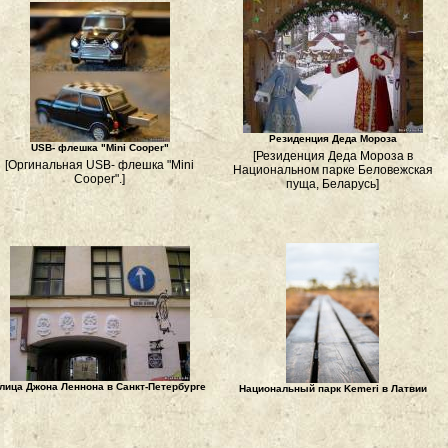
Резиденция Деда Мороза
USB- флешка "Mini Cooper"
[Резиденция Деда Мороза в
[Оргинальная USB- флешка "Mini
Национальном парке Беловежская
Cooper".]
пуща, Беларусь]
лица Джона Леннона в Санкт-Петербурге
Национальный парк Kemeri в Латвии