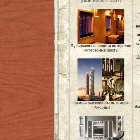
[Позитивные новости]
и
на
о
ка
Пузырьковые панели интересно
[Интересные факты]
И
Самый высокий отель в мире
Вс
[Рекорды]