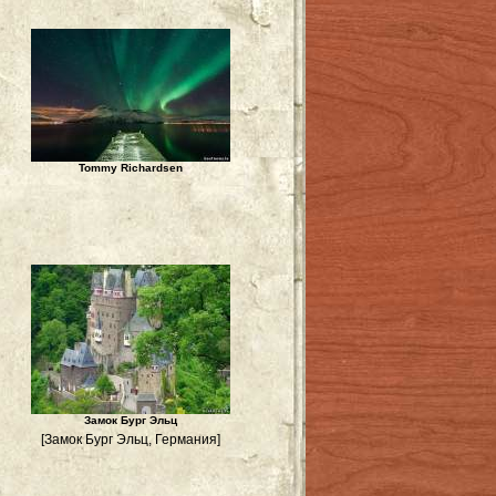
Tommy Richardsen
Замок Бург Эльц
[Замок Бург Эльц, Германия]