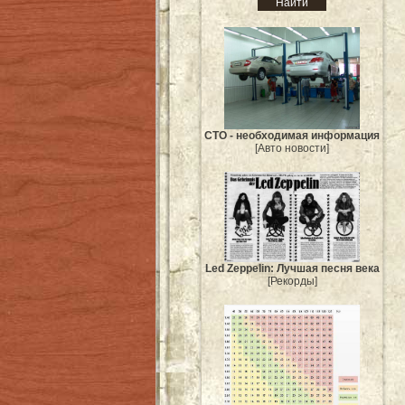
СТО - необходимая информация
[Авто новости]
Led Zeppelin: Лучшая песня века
[Рекорды]