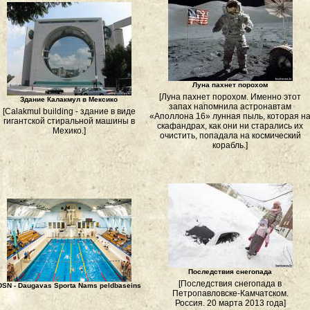
Луна пахнет порохом
[Луна пахнет порохом. Именно этот
Здание Калакмул в Мексико
запах напомнила астронавтам
[Calakmul building - здание в виде
«Аполлона 16» лунная пыль, которая н
гигантской стиральной машины в
скафандрах, как они ни старались их
Мехико.]
очистить, попадала на космический
корабль.]
Последствия снегопада
[Последствия снегопада в
DSN - Daugavas Sporta Nams peldbaseins
Петропавловске-Камчатском.
Россия. 20 марта 2013 года]