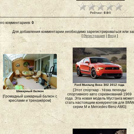
Рейтинг
:
0.0
/
0
его комментариев
:
0
Для добавления комментарии необходимо зарегистрироваться или зай
[
Регистрация
|
Вход
]
Ford Mustang Boss 302 2012 года
[Этот спорткар - тёзка легенды
Шикарный балкон
спортивного авто соревнований 1969
[Громадный шикарный балкон с
года. Эта новая модель Мустанга может
креслами и тренажёром]
стать настоящим конкурентом для BMW
серии M и Mercedes-Benz AMG]