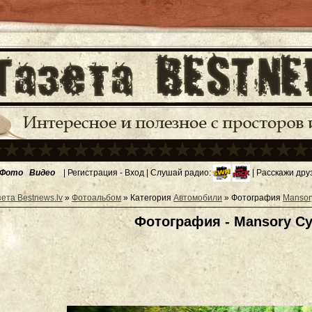
Фото
Видео
|
Регистрация
-
Вход
| Слушай радио:
| Расскажи дру
зета Bestnews.lv
»
Фотоальбом
» Категория
Автомобили
» Фотография
Mansor
Фотография - Mansory Cy