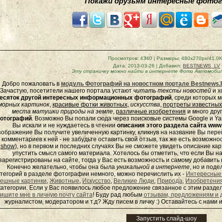
Покажи друзьям интересные фотог
Просмотров
: 4340 |
Размеры
: 480x270px/41.0
Дата
: 2013-03-26 |
Добавил
:
BESTNEWS_LV
Эту страничку можно найти в интернете
Фото Автомобили
Добро пожаловать в
модуль Фотографий на новостном портале Bestnews.l
Зачастую, посетители нашего портала устают
читать тексты новостей
и х
есяток другой интересных информационных фотографий
, среди которых 
морных
картинок
,
красивые фотки животных
,
искусства
,
портреты известных
места матушки природы на земле
,
различные изобретения
и много дру
отографий
. Возможно Вы попали сюда через поисковые системы Google и Yan
Вы искали и не нуждаетесь в чтении
описания этого раздела сайта www.
зображение Вы получите увеличенную картинку, кликнув на название Вы пер
комментариев к ней - не забудьте оставить свой отзыв, так же есть возможно
show
), но в первом и последних случаях Вы не сможете увидеть описание кар
упустить смысл самого материала. Хотелось бы отметить, что если Вы 
зарегистрированы на сайте, тогда у Вас есть возможность и самому добавит
Конечно желательно, чтобы она была
уникальной в интернете
, но и под
тегорий в разделе фотографии немного, можно перечислить их -
Интересные
ешные картинки
,
Животные
,
Искусство
,
Великие Люди
,
Природа
,
Изобретени
категории. Если у Вас появилось любое предложение связанное с этим раздел
ишите мне в личную почту сайта
! Буду рад любым
отзывам, предложениям и 
журналистом, модератором и т.д? Жду писем в
личку
:) Оставайтесь с нами и