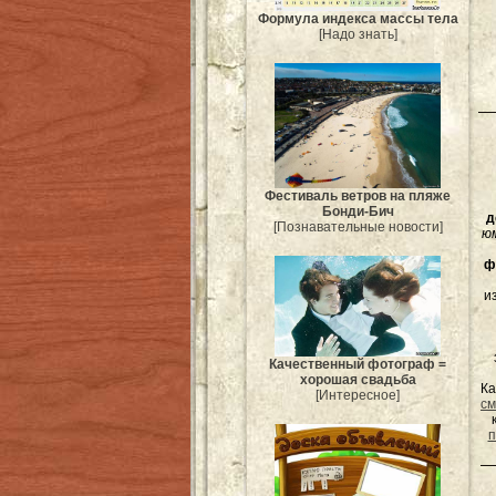
Формула индекса массы тела
[Надо знать]
Фестиваль ветров на пляже
Бонди-Бич
д
[Познавательные новости]
ю
ф
и
Качественный фотограф =
хорошая свадьба
Ка
[Интересное]
см
п