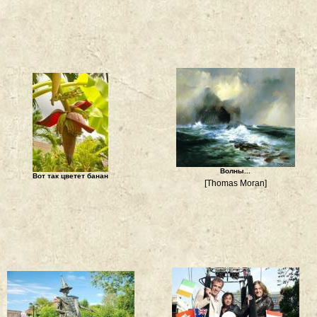
Волны...
Вот так цветет банан
[Thomas Moran]