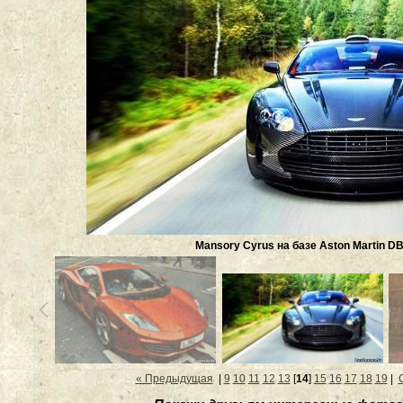
Mansory Cyrus на базе Aston Martin D
« Предыдущая
|
9
10
11
12
13
[
14
]
15
16
17
18
19
|