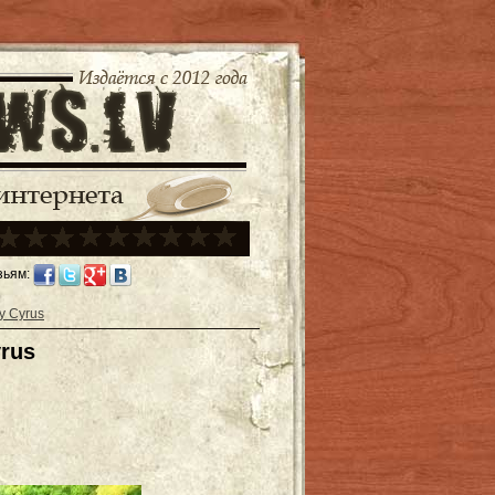
зьям:
y Cyrus
rus