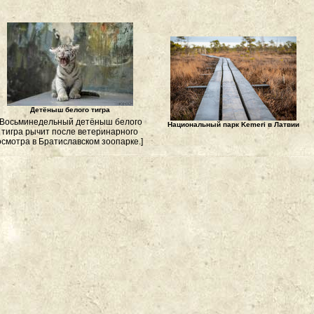
Детёныш белого тигра
[Восьминедельный детёныш белого
Национальный парк Kemeri в Латвии
тигра рычит после ветеринарного
осмотра в Братиславском зоопарке.]