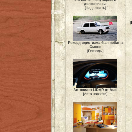
долговечны.
[Надо знать]
Рекорд идиотизма был побит в
Омске
[Рекорды]
Автопилот LIDAR от Audi
[Авто новости]