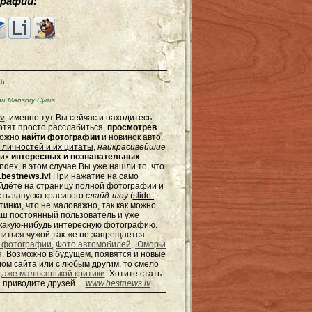
рафии:
Kb
 Mansory Cyrus
v
, именно тут Вы сейчас и находитесь.
отят просто расслабиться,
просмотрев
можно
найти фотографии
и
новинок авто
,
 личностей и их цитаты
,
наикрасивейшие
гих
интересных и познавательных
dex, в этом случае Вы уже нашли то, что
bestnews.lv
! При нажатие на само
ейдёте на страницу полной фотографии и
сть запуска красивого
слайд-шоу
(
slide-
тинки, что не маловажно, так как можно
наш постоянный пользователь и уже
ь какую-нибудь интересную фотографию.
елиться чужой так же не запрещается.
 фотографии
,
Фото автомобилей
,
Юмор и
я
. Возможно в будущем, появятся и новые
ом сайта или с любым другим, то смело
даже малюсенькой критики
. Хотите стать
 приводите друзей ...
www.bestnews.lv