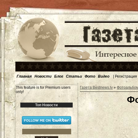
Главная
Новости
Блог
Статьи
Фото
Видео
|
Регистрация
This feature is for Premium users
Газета Bestnews.lv
»
Фотоальбо
only!
Фо
Топ Новости