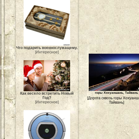
Что подарить военнослужащему.
[Интересное]
горы Хохуаншань, Тайвань
Как весело встретить Новый
Год?
[Дорога сквозь горы Хохуанш
[Интересное]
Тайвань]