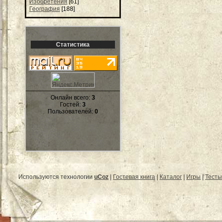
Изобретения
[61]
География
[188]
Статистика
Онлайн всего:
3
Гостей:
3
Пользователей:
0
Используются технологии
uCoz
|
Гостевая книга
|
Каталог
|
Игры
|
Тесты