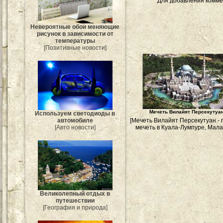
Для добавления комме
Невероятные обои меняющие
рисунок в зависимости от
температуры
[Позитивные новости]
Мечеть Вилайят Персекутуа
Используем светодиоды в
[Мечеть Вилайят Персекутуан - 
автомобиле
мечеть в Куала-Лумпуре, Мала
[Авто новости]
Великолепный отдых в
путешествии
[География и природа]