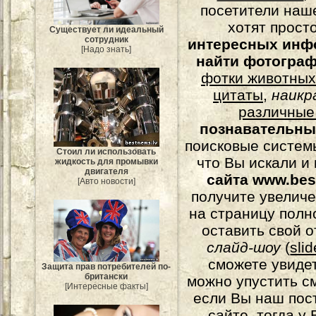
посетители наш
хотят прост
Существует ли идеальный
сотрудник
интересных инф
[Надо знать]
найти фотогра
фотки животных
цитаты
,
наикр
различные
познавательны
поисковые системы
Стоил ли использовать
что Вы искали и
жидкость для промывки
двигателя
сайта www.bes
[Авто новости]
получите увеличе
на страницу полн
оставить свой о
слайд-шоу
(
sli
сможете увидет
Защита прав потребителей по-
британски
можно упустить с
[Интересные факты]
если Вы наш пос
сайте, тогда у