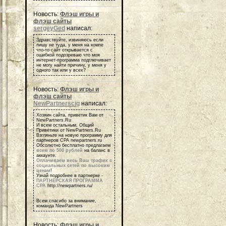
Новость:
Флэш игры и
флэш сайты
sergeyGed
написал:
Здравствуйте, извиняюсь если
пишу не туда, у меня на компе
что-то сайт открывается с
ошибкой подозреваю что моя
интернет-программа подглючивает
не могу найти причину, у меня у
одного так или у всех?
Новость:
Флэш игры и
флэш сайты
NewPartnerscig
написал:
Хозяин сайта, приветик Вам от
NewPartners.Ru
И всем остальным, Общий
Приветики от NewPartners.Ru
Взгляньте на новую программу для
партнеров СРА newpartners.ru
Обсолютно бесплатно предлагаем
всем по 500 рублей
на баланс в
аккаунте.
Оплачиваем весь Ваш трафик с
социальных сетей по высоким
ценам
!
Узнай подробнее в партнерке -
ПАРТНЕРСКАЯ ПРОГРАММА
СРА
http://newpartners.ru/
Всем спасибо за внимание,
команда NewPartners
Новость:
Флэш игры и