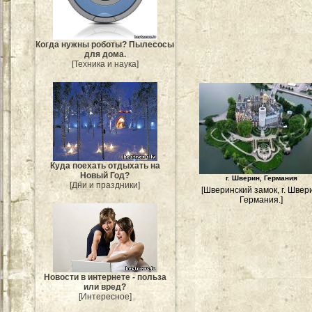
Когда нужны роботы? Пылесосы
для дома.
[Техника и наука]
Куда поехать отдыхать на
Новый Год?
г. Шверин, Германия
[Дни и праздники]
[Шверинский замок, г. Швер
Германия.]
Новости в интернете - польза
или вред?
[Интересное]