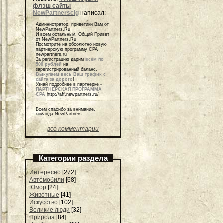
флэш сайты
NewPartnerscig
написал:
Администратор, приветики Вам от
NewPartners.Ru
И всем остальным, Общий Привет
от NewPartners.Ru
Посмотрите на обсолютно новую
партнерскую программу СРА
newpartners.ru
За регистрацию дарим
всем по
500 рублей
на
зарегистрированный баланс.
Выкупаем весь Ваш трафик с
сайта за дорого
!
Узнай подробнее в партнерке -
ПАРТНЕРСКАЯ ПРОГРАММА
СРА
http://aff.newpartners.ru/
Всем спасибо за внимание,
команда NewPartners
все комментарии
Категории раздела
Интересно
[272]
Автомобили
[68]
Юмор
[24]
Животные
[41]
Искусство
[102]
Великие люди
[32]
Природа
[84]