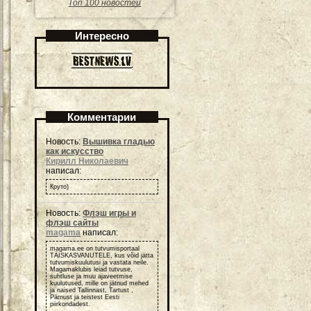
Топ 100 новостей
Интересно
Комментарии
Новость:
Вышивка гладью
как искусство
Кирилл Николаевич
написал:
Круто)
Новость:
Флэш игры и
флэш сайты
magama
написал:
magama.ee on tutvumisportaal
TÄISKASVANUTELE, kus võid jätta
tutvumiskuulutusi ja vastata neile.
Magamaklubis leiad tutvuse,
suhtluse ja muu ajaveetmise
kuulutused, mille on jätnud mehed
ja naised Tallinnast, Tartust ,
Pärnust ja teistest Eesti
piirkondadest.