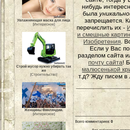
нибудь интерес
была
уникально
запрещается. К
Увлажняющая маска для лица
[Интересное]
перечислить их -
и смешные карти
Изобретения
. 
Если у Вас п
разделом сайта и
почту сайта
! 
Строй мусор нужно убирать так
малюсенькой кр
же
[Строительство]
т.д? Жду писем в
Женщины Финляндии.
[Интересное]
Всего комментариев
:
0