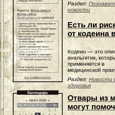
команда NewPartners
Раздел:
Познават
новости
Новость:
Флэш игры и
флэш сайты
NewPartnerscig
написал:
Есть ли рис
Администратор, приветики Вам от
NewPartners.Ru
И всем остальным, Общий Привет
от кодеина 
от NewPartners.Ru
Посмотрите на обсолютно новую
партнерскую программу СРА
newpartners.ru
За регистрацию дарим
всем по
500 рублей
на
зарегистрированный баланс.
Выкупаем весь Ваш трафик с
Кодеин — это опи
сайта за дорого
!
Узнай подробнее в партнерке -
анальгетик, котор
ПАРТНЕРСКАЯ ПРОГРАММА
СРА
http://aff.newpartners.ru/
применяется в
Всем спасибо за внимание,
медицинской прак
команда NewPartners
все комментарии
Раздел:
Новости 
здоровье
Календарь
Отвары из 
«
Август 2026
»
могут помоч
Пн
Вт
Ср
Чт
Пт
Сб
Вс
1
2