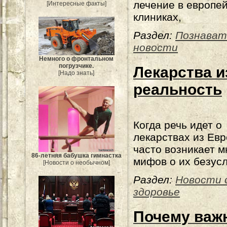
лечение в европе
[Интересные факты]
клиниках,
Раздел:
Познават
новости
Немного о фронтальном
погрузчике.
Лекарства 
[Надо знать]
реальность
Когда речь идет о
лекарствах из Евр
часто возникает 
86-летняя бабушка гимнастка
мифов о их безус
[Новости о необычном]
Раздел:
Новости 
здоровье
Почему важ