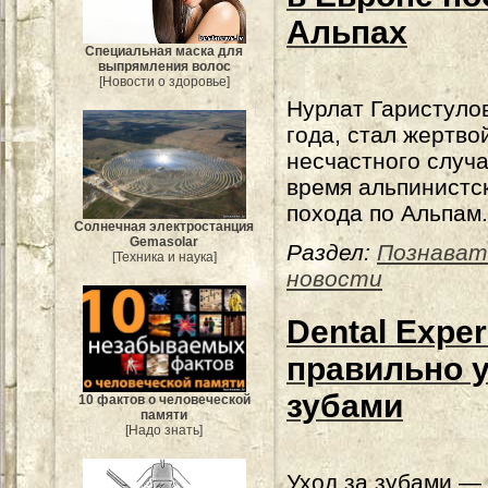
Альпах
Специальная маска для
выпрямления волос
[Новости о здоровье]
Нурлат Гаристулов
года, стал жертво
несчастного случа
время альпинистс
похода по Альпам.
Солнечная электростанция
Gemasolar
Раздел:
Познават
[Техника и наука]
новости
Dental Exper
правильно у
зубами
10 фактов о человеческой
памяти
[Надо знать]
Уход за зубами — 