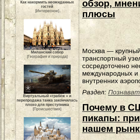
обзор, мнен
Как накормить неожиданных
гостей
[Интересное]
плюсы
Москва — крупны
Миланский собор
[География и природа]
транспортный узел
сосредоточено не
международных и
внутренних аэроп
Раздел:
Познават
Виртуальный «грабёж » и
перепродажа танка закончилась
Почему в С
плохо для преступника
[Происшествия]
пикапы: при
нашем рынк