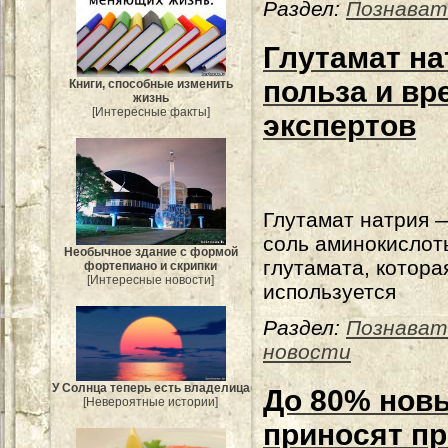
Раздел:
Познават
Глутамат нат
польза и вр
Книги, способные изменить
жизнь
[Интересные факты]
экспертов
Глутамат натрия 
соль аминокислот
Необычное здание с формой
глутамата, котора
фортепиано и скрипки
[Интересные новости]
используется
Раздел:
Познават
новости
У Солнца теперь есть владелица
До 80% нов
[Невероятные истории]
приносят пр