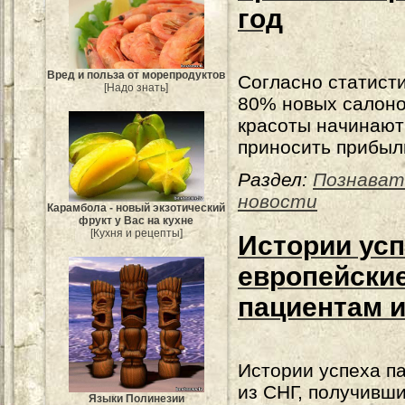
год
Вред и польза от морепродуктов
Согласно статисти
[Надо знать]
80% новых салон
красоты начинают
приносить прибыл
Раздел:
Познават
новости
Карамбола - новый экзотический
фрукт у Вас на кухне
[Кухня и рецепты]
Истории усп
европейские
пациентам 
Истории успеха п
из СНГ, получивш
Языки Полинезии