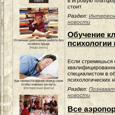
в игровую платфо
стоит
Раздел:
Интерес
новости
Обучение к
Отличная дипломная работа без
психологии 
особого труда
[Надо знать]
Если стремишься 
квалифицированн
специалистом в о
психологических н
Как провести время перед сном
чтобы хорошо заснуть.
Раздел:
Познават
[Интересные факты]
новости
Все аэропо