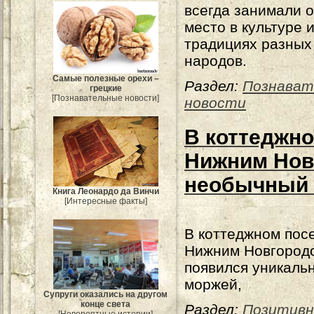
всегда занимали 
место в культуре 
традициях разных
народов.
Самые полезные орехи –
Раздел:
Познават
грецкие
[Познавательные новости]
новости
В коттеджно
Нижним Нов
необычный 
Книга Леонардо да Винчи
[Интересные факты]
В коттеджном пос
Нижним Новгород
появился уникаль
моржей,
Супруги оказались на другом
конце света
Раздел:
Позитив