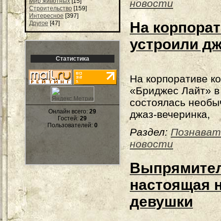
новости
Мир животных
[15]
Строительство
[159]
Интересное
[397]
На корпорат
Другое
[47]
устроили дж
Статистика
На корпоративе к
«Бриджес Лайт» в
состоялась необы
Онлайн всего:
29
джаз-вечеринка,
Гостей:
29
Пользователей:
0
Раздел:
Познават
новости
Выпрямител
настоящая 
девушки