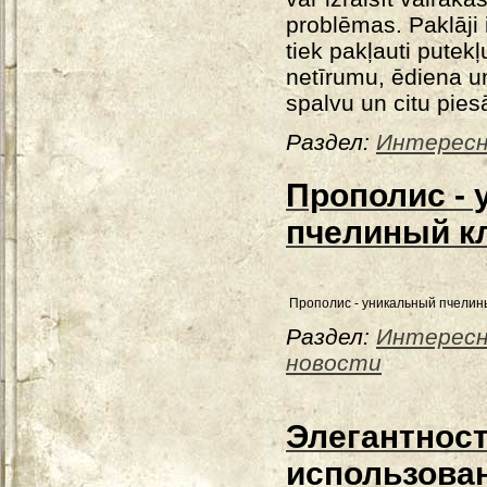
problēmas. Paklāji 
tiek pakļauti putekļ
netīrumu, ēdiena u
spalvu un citu pie
Раздел:
Интересн
Прополис -
пчелиный к
 Прополис - уникальный пчелин
Раздел:
Интерес
новости
Элегантност
использова