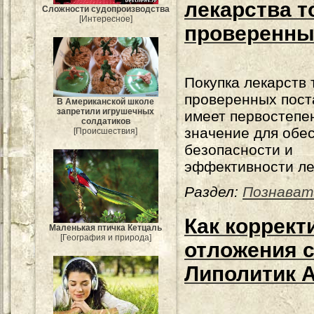
лекарства т
Сложности судопроизводства
[Интересное]
проверенны
Покупка лекарств 
проверенных пос
В Американской школе
запретили игрушечных
имеет первостепе
солдатиков
значение для обе
[Происшествия]
безопасности и
эффективности ле
Раздел:
Познават
Как коррек
Маленькая птичка Кетцаль
[География и природа]
отложения 
Липолитик A