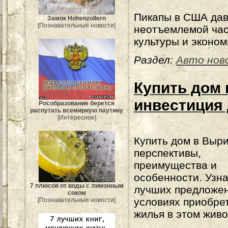
Пикапы в США дав
Замок Hohenzollern
[Познавательные новости]
неотъемлемой ча
культуры и эконом
Раздел:
Авто нов
Купить дом
инвестиция
Рособразование берется
распутать всемирную паутину
[Интересное]
Купить дом в Выри
перспективы,
преимущества и
особенности. Узна
7 плюсов от воды с лимонным
лучших предложен
соком
условиях приобре
[Познавательные новости]
жилья в этом жив