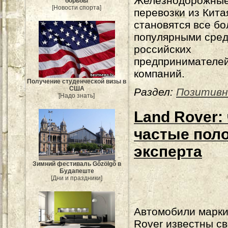
Железнодорожны
борьбы
[Новости спорта]
перевозки из Кита
становятся все бо
популярными сре
российских
предпринимателей
компаний.
Получение студенческой визы в
США
Раздел:
Позитивн
[Надо знать]
Land Rover:
частые поло
эксперта
Зимний фестиваль Gőzölgő в
Будапеште
[Дни и праздники]
Автомобили марки
Rover известны с