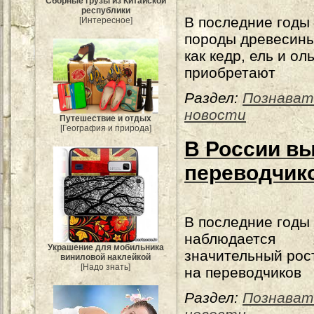
Сборные грузы из Китайской
республики
В последние годы
[Интересное]
породы древесины
как кедр, ель и ол
приобретают
Раздел:
Познават
новости
Путешествие и отдых
[География и природа]
В России вы
переводчико
В последние годы
наблюдается
Украшение для мобильника
значительный рос
виниловой наклейкой
[Надо знать]
на переводчиков
Раздел:
Познават