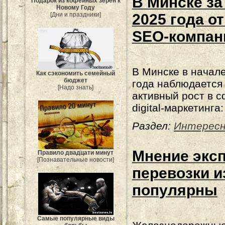
В Минске за
Подарок из кофейных зерен к
Новому Году
[Дни и праздники]
2025 года о
SEO-компан
В Минске в начал
Как сэкономить семейный
бюджет
года наблюдается
[Надо знать]
активный рост в 
digital-маркетинга:
Раздел:
Интерес
Мнение эксп
Правило двадцати минут
[Познавательные новости]
перевозки и
популярны
Самые популярные виды