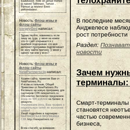
телохранит
kuulutused, mille on jätnud mehed
ja naised Tallinnast, Tartust ,
Pärnust ja teistest Eesti
piirkondadest.
В последние меся
Новость:
Флэш игры и
флэш сайты
Анджелесе наблю
sergeyGed
написал:
рост потребности
Здравствуйте, извиняюсь если
пишу не туда, у меня на компе
что-то сайт открывается с
Раздел:
Познават
ошибкой подозреваю что моя
интернет-программа подглючивает
новости
не могу найти причину, у меня у
одного так или у всех?
Новость:
Флэш игры и
флэш сайты
Зачем нужн
NewPartnerscig
написал:
Хозяин сайта, приветик Вам от
терминалы:
NewPartners.Ru
И всем остальным, Общий
Приветики от NewPartners.Ru
Взгляньте на новую программу для
партнеров СРА newpartners.ru
Обсолютно бесплатно предлагаем
всем по 500 рублей
на баланс в
Смарт-терминалы
аккаунте.
Оплачиваем весь Ваш трафик с
становятся неотъ
социальных сетей по высоким
ценам
!
Узнай подробнее в партнерке -
частью современн
ПАРТНЕРСКАЯ ПРОГРАММА
СРА
http://newpartners.ru/
бизнеса,
Всем спасибо за внимание,