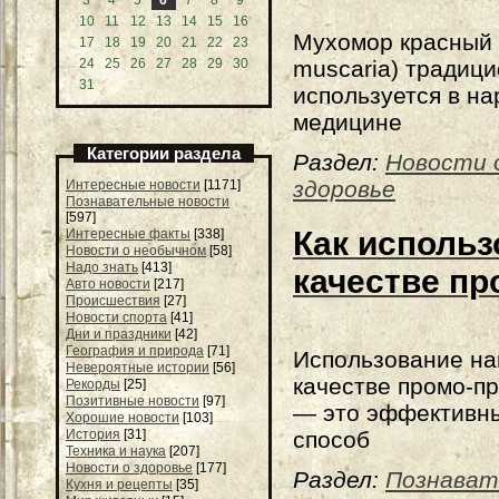
3
4
5
6
7
8
9
10
11
12
13
14
15
16
Мухомор красный 
17
18
19
20
21
22
23
muscaria) традиц
24
25
26
27
28
29
30
31
используется в н
медицине
Категории раздела
Раздел:
Новости 
здоровье
Интересные новости
[1171]
Познавательные новости
[597]
Как использ
Интересные факты
[338]
Новости о необычном
[58]
Надо знать
[413]
качестве пр
Авто новости
[217]
Происшествия
[27]
Новости спорта
[41]
Дни и праздники
[42]
География и природа
[71]
Использование на
Невероятные истории
[56]
качестве промо-п
Рекорды
[25]
Позитивные новости
[97]
— это эффективн
Хорошие новости
[103]
способ
История
[31]
Техника и наука
[207]
Новости о здоровье
[177]
Раздел:
Познават
Кухня и рецепты
[35]