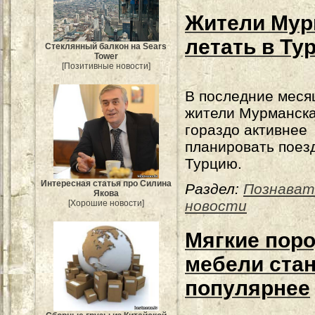
Жители Мур
летать в Ту
Стеклянный балкон на Sears
Tower
[Позитивные новости]
В последние меся
жители Мурманска
гораздо активнее
планировать поезд
Турцию.
Интересная статья про Силина
Раздел:
Познават
Якова
новости
[Хорошие новости]
Мягкие пор
мебели стан
популярнее