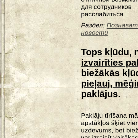
для сотрудников
расслабиться
Раздел:
Познават
новости
Tops kļūdu, 
izvairīties pa
biežākās kļūd
pieļauj, mēģi
paklājus.
Paklāju tīrīšana mā
apstākļos šķiet vie
uzdevums, bet biež
var izraisīt vairāka