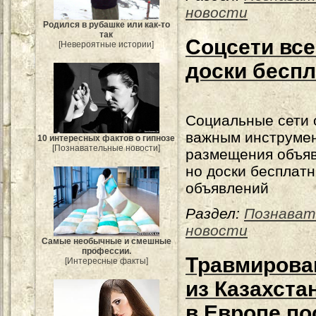
новости
Родился в рубашке или как-то
так
Соцсети все
[Невероятные истории]
доски бесп
Социальные сети 
важным инструме
10 интересных фактов о гипнозе
[Познавательные новости]
размещения объяв
но доски бесплат
объявлений
Раздел:
Познават
новости
Самые необычные и смешные
профессии.
Травмирова
[Интересные факты]
из Казахста
в Европе по