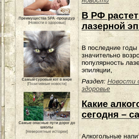
новости
В РФ растет
Преимущества SPA -процедур
[Новости о здоровье]
лазерной э
В последние годы
значительно возр
популярность лаз
эпиляции,
Самый суровый кот в мире
Раздел:
Новости 
[Позитивные новости]
здоровье
Какие алког
сегодня – 
Самые опасные пути дорог до
школы
[Невероятные истории]
Алкогольные напи