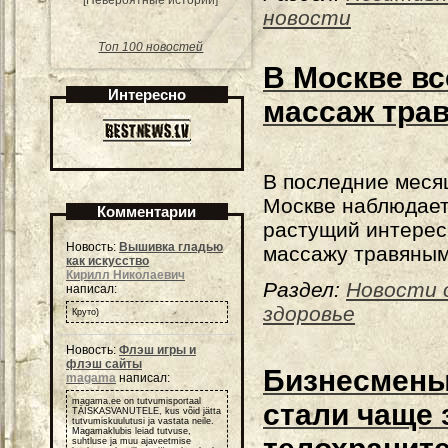
[Невероятные истории]
новости
Топ 100 новостей
В Москве вс
Интересно
массаж тра
В последние меся
Москве наблюдае
Комментарии
растущий интерес
Новость:
Вышивка гладью
массажу травяны
как искусство
Кирилл Николаевич
Раздел:
Новости 
написал:
здоровье
Круто)
Новость:
Флэш игры и
флэш сайты
Бизнесмены
magama
написал:
magama.ee on tutvumisportaal
стали чаще 
TÄISKASVANUTELE, kus võid jätta
tutvumiskuulutusi ja vastata neile.
Magamaklubis leiad tutvuse,
suhtluse ja muu ajaveetmise