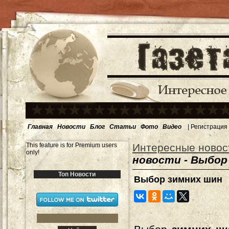
Главная
Новости
Блог
Статьи
Фото
Видео
|
Регистрация
This feature is for Premium users
Интересные новос
only!
новости - Выбор
Топ Новости
Выбор зимних шин