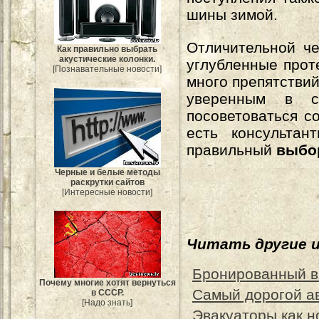
шины зимой.
Отличительной ч
Как правильно выбрать
акустические колонки.
углубленные прот
[Познавательные новости]
много препятствий
уверенным в с
посоветоваться с
есть консультан
правильный
выбо
Черные и белые методы
раскрутки сайтов
[Интересные новости]
Читать другие 
Бронированный в
Почему многие хотят вернуться
Самый дорогой авт
в СССР.
[Надо знать]
Эвакуаторы как н