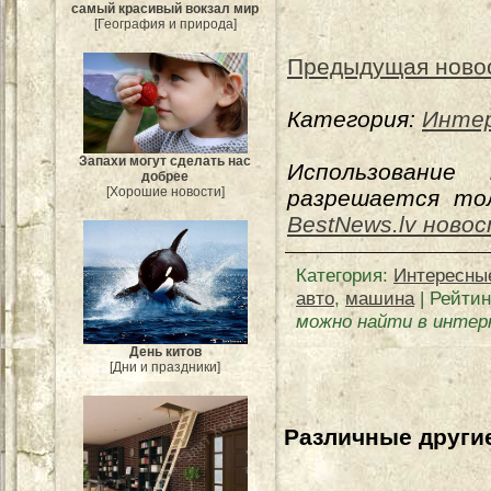
самый красивый вокзал мир
[География и природа]
Предыдущая ново
Категория:
Интер
Запахи могут сделать нас
Использование
добрее
[Хорошие новости]
разрешается тол
BestNews.lv ново
Категория
:
Интересны
авто
,
машина
|
Рейтин
можно найти в инте
День китов
[Дни и праздники]
Различные другие