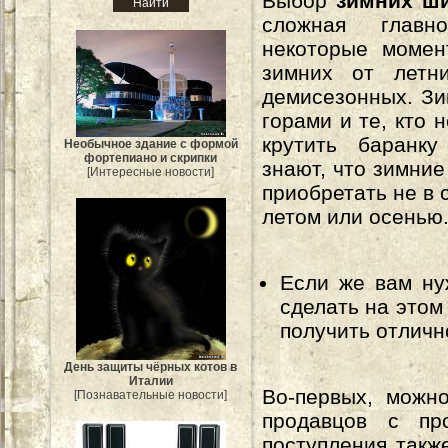
Выбор
зимних ш
сложная главн
некоторые момен
зимних от летн
демисезонных. Зи
горами и те, кто 
крутить баранку
Необычное здание с формой
фортепиано и скрипки
знают, что зимни
[Интересные новости]
приобретать не в 
летом или осенью
Если же вам ну
сделать на этом
получить отличн
День защиты чёрных котов в
Италии
Во-первых, можн
[Познавательные новости]
продавцов с пр
поступления также