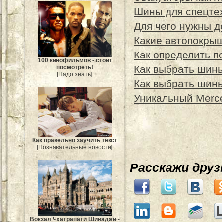
Шины для спецте
Для чего нужны 
Какие автопокры
Как определить п
100 кинофильмов - стоит
Как выбрать шины
посмотреть!
[Надо знать]
Как выбрать шины
Уникальный Merce
Как правельно заучить текст
[Познавательные новости]
Расскажи дру
Вокзал Чхатрапати Шиваджи -