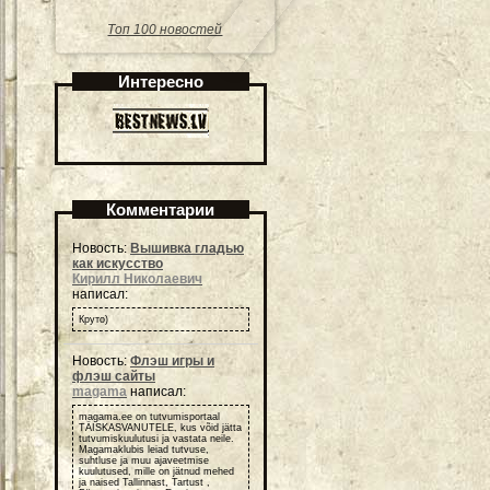
Топ 100 новостей
Интересно
Комментарии
Новость:
Вышивка гладью
как искусство
Кирилл Николаевич
написал:
Круто)
Новость:
Флэш игры и
флэш сайты
magama
написал:
magama.ee on tutvumisportaal
TÄISKASVANUTELE, kus võid jätta
tutvumiskuulutusi ja vastata neile.
Magamaklubis leiad tutvuse,
suhtluse ja muu ajaveetmise
kuulutused, mille on jätnud mehed
ja naised Tallinnast, Tartust ,