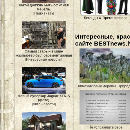
Какой должна быть офисная
мебель.
[Надо знать]
Легенды 4. Время пришло
Интересные, кра
сайте BESTnews.l
Самый старый в мире
компьютер был отремонтирован
[Интересные новости]
Динозавровые деревья
[
Приро
Новый суперкар Jaguar XFR-S
(фото)
[Авто новости]
Не усложняйте себе