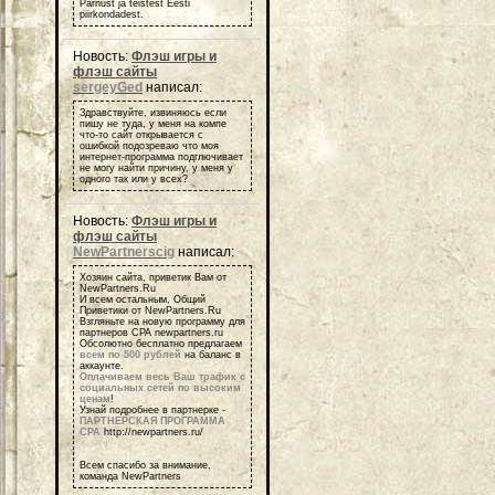
Pärnust ja teistest Eesti
piirkondadest.
Новость:
Флэш игры и
флэш сайты
sergeyGed
написал:
Здравствуйте, извиняюсь если
пишу не туда, у меня на компе
что-то сайт открывается с
ошибкой подозреваю что моя
интернет-программа подглючивает
не могу найти причину, у меня у
одного так или у всех?
Новость:
Флэш игры и
флэш сайты
NewPartnerscig
написал:
Хозяин сайта, приветик Вам от
NewPartners.Ru
И всем остальным, Общий
Приветики от NewPartners.Ru
Взгляньте на новую программу для
партнеров СРА newpartners.ru
Обсолютно бесплатно предлагаем
всем по 500 рублей
на баланс в
аккаунте.
Оплачиваем весь Ваш трафик с
социальных сетей по высоким
ценам
!
Узнай подробнее в партнерке -
ПАРТНЕРСКАЯ ПРОГРАММА
СРА
http://newpartners.ru/
Всем спасибо за внимание,
команда NewPartners