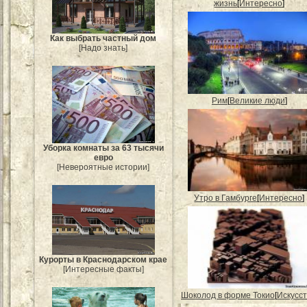
жизнь
[
Интересно
]
Как выбрать частный дом
[Надо знать]
Рим
[
Великие люди
]
Уборка комнаты за 63 тысячи
евро
[Невероятные истории]
Утро в Гамбурге
[
Интересно
]
Курорты в Краснодарском крае
[Интересные факты]
Шоколод в форме Токио
[
Искусс