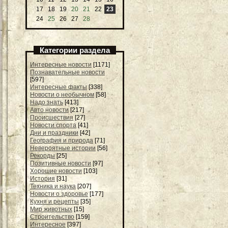
17
18
19
20
21
22
23
24
25
26
27
28
Категории раздела
Интересные новости
[1171]
Познавательные новости
[597]
Интересные факты
[338]
Новости о необычном
[58]
Надо знать
[413]
Авто новости
[217]
Происшествия
[27]
Новости спорта
[41]
Дни и праздники
[42]
География и природа
[71]
Невероятные истории
[56]
Рекорды
[25]
Позитивные новости
[97]
Хорошие новости
[103]
История
[31]
Техника и наука
[207]
Новости о здоровье
[177]
Кухня и рецепты
[35]
Мир животных
[15]
Строительство
[159]
Интересное
[397]