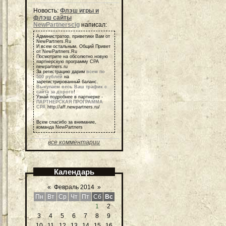
Новость:
Флэш игры и
флэш сайты
NewPartnerscig
написал:
Администратор, приветики Вам от
NewPartners.Ru
И всем остальным, Общий Привет
от NewPartners.Ru
Посмотрите на обсолютно новую
партнерскую программу СРА
newpartners.ru
За регистрацию дарим
всем по
500 рублей
на
зарегистрированный баланс.
Выкупаем весь Ваш трафик с
сайта за дорого
!
Узнай подробнее в партнерке -
ПАРТНЕРСКАЯ ПРОГРАММА
СРА
http://aff.newpartners.ru/
Всем спасибо за внимание,
команда NewPartners
все комментарии
Календарь
«
Февраль 2014
»
Пн
Вт
Ср
Чт
Пт
Сб
Вс
1
2
3
4
5
6
7
8
9
10
11
12
13
14
15
16