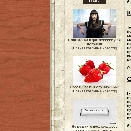
Ра
К
Те
по
св
св
Подготовка к фотосессии для
но
девушки
не
[Познавательные новости]
пр
вы
ни
Ра
С
Советы по выбору клубники
[Познавательные новости]
Г
го
по
пу
ну
пр
пр
Ра
Не вешайте нос, когда всё
кажется вокруг плохо