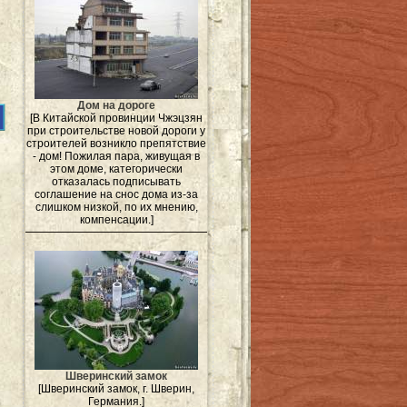
Дом на дороге
[В Китайской провинции Чжэцзян
при строительстве новой дороги у
строителей возникло препятствие
- дом! Пожилая пара, живущая в
этом доме, категорически
отказалась подписывать
соглашение на снос дома из-за
слишком низкой, по их мнению,
компенсации.]
Шверинский замок
[Шверинский замок, г. Шверин,
Германия.]