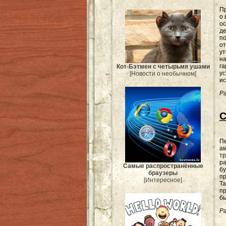
Пр
о
ос
де
по
от
ут
н
га
Кот-Бэтмен с четырьмя ушами
ус
[Новости о необычном]
ис
Ра
С
П
ам
тр
ра
Самые распространённые
бу
браузеры
пр
[Интересное]
Та
пр
бы
Ра