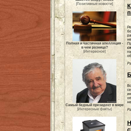
[Позитивные новости]
К
п
Р
бо
ра
не
Полная и частичная апелляция -
Пр
в чем разница?
с
[Интересное]
го
об
Ра
Б
В
се
ин
оп
не
Самый бедный президент в мире
[Интересные факты]
Ра
Н
с