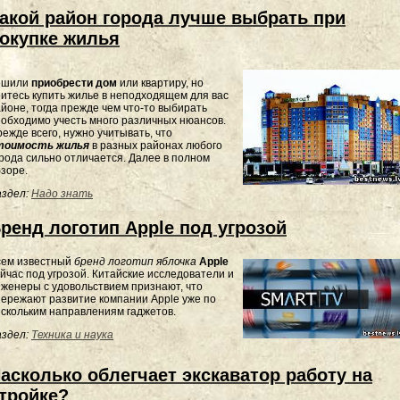
акой район города лучше выбрать при
окупке жилья
ешили
приобрести дом
или квартиру, но
итесь купить жилье в неподходящем для вас
йоне, тогда прежде чем что-то выбирать
обходимо учесть много различных нюансов.
ежде всего, нужно учитывать, что
тоимость жилья
в разных районах любого
рода сильно отличается. Далее в полном
зоре.
здел:
Надо знать
ренд логотип Apple под угрозой
сем известный
бренд логотип яблочка
Apple
йчас под угрозой. Китайские исследователи и
женеры с удовольствием признают, что
ережают развитие компании Apple уже по
скольким направлениям гаджетов.
здел:
Техника и наука
асколько облегчает экскаватор работу на
тройке?