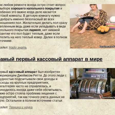
и любом ремонте всегда остро стоит вопрос
 выборе
хорошего напольного покрытия
и
обенно это важно когда дело касается
тской комнаты. В детскую комнату нужно
добрать именно безопасный во всех
ношениях пол. Желательно делать пол сразу
епленным ведь даже если укладывать в виде
апольного покрытия
паркет
, нет никакой
рантии что пол будет теплым, даже если
телить на него теплый ковер. Далее в полном
точнике.
здел:
Надо знать
амый первый кассовый аппарат в мире
ервый
кассовый аппарат
был изобретен
ериканцем Джеймсом Ритти. До этого люди с
удностью подсчитывали свои доходы и
сходы на крупных предприятиях,
хгалтерия часто не справлялась, и
иходилось иногда даже себя обсчитывать.
кже остро стояла проблема хищения с
едприятий, так как точного учета данных не
ло. Остальное в полном источнике статьи.
здел:
Техника и наука