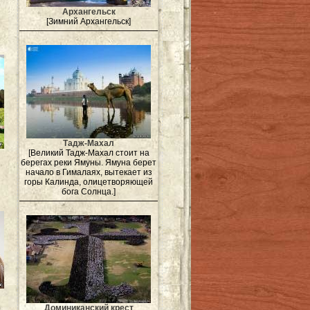
Архангельск
[Зимний Архангельск]
Тадж-Махал
[Великий Тадж-Махал стоит на
берегах реки Ямуны. Ямуна берет
начало в Гималаях, вытекает из
горы Калинда, олицетворяющей
бога Солнца.]
Доминиканский крест