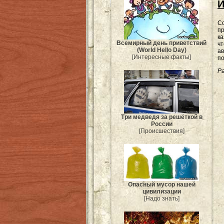
И
Со
пр
ка
Всемирный день приветствий
чт
(World Hello Day)
ав
[Интересные факты]
по
Ра
Три медведя за решёткой в
России
[Происшествия]
Опасный мусор нашей
цивилизации
[Надо знать]