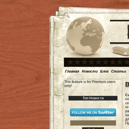
Главная
Новости
Блог
Статьи
This feature is for Premium users
В
only!
С
Топ Новости
по
се
чт
ра
по
дл
Пр