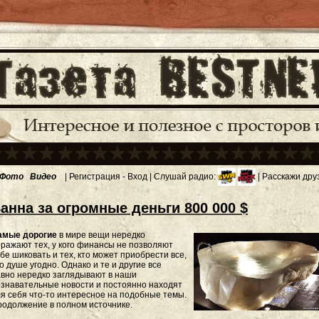
Фото
Видео
|
Регистрация
-
Вход
| Слушай радио:
| Расскажи дру
анна за огромные деньги 800 000 $
амые дорогие
в мире вещи нередко
ражают тех, у кого финансы не позволяют
бе шиковать и тех, кто может приобрести все,
о душе угодно. Однако и те и другие все
вно нередко заглядывают в наши
знавательные новости и постоянно находят
я себя что-то интересное на подобные темы.
одолжение в полном источнике.