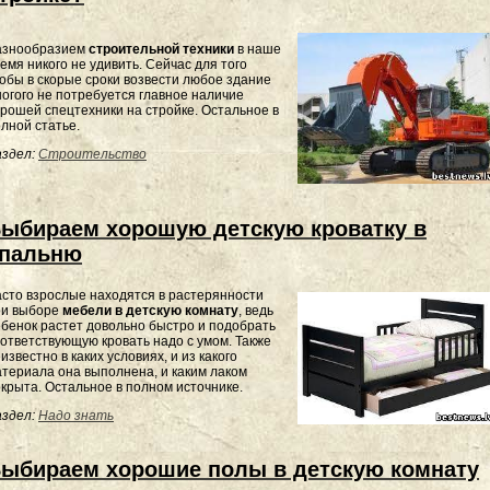
азнообразием
строительной техники
в наше
емя никого не удивить. Сейчас для того
обы в скорые сроки возвести любое здание
огого не потребуется главное наличие
рошей спецтехники на стройке. Остальное в
лной статье.
здел:
Строительство
ыбираем хорошую детскую кроватку в
пальню
сто взрослые находятся в растерянности
ри выборе
мебели в детскую комнату
, ведь
бенок растет довольно быстро и подобрать
ответствующую кровать надо с умом. Также
известно в каких условиях, и из какого
териала она выполнена, и каким лаком
крыта. Остальное в полном источнике.
здел:
Надо знать
ыбираем хорошие полы в детскую комнату