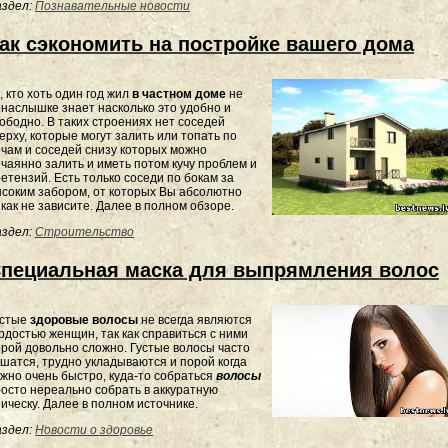
здел:
Познавательные новости
ак сэкономить на постройке вашего дома
, кто хоть один год жил
в частном доме
не
наслышке знает насколько это удобно и
ободно. В таких строениях нет соседей
ерху, которые могут залить или топать по
чам и соседей снизу которых можно
чаянно залить и иметь потом кучу проблем и
етензий. Есть только соседи по бокам за
соким забором, от которых Вы абсолютно
как не зависите. Далее в полном обзоре.
здел:
Строительство
пециальная маска для выпрямления волос
устые
здоровые волосы
не всегда являются
рдостью женщин, так как справиться с ними
рой довольно сложно. Густые волосы часто
шатся, трудно укладываются и порой когда
жно очень быстро, куда-то собраться
волосы
осто нереально собрать в аккуратную
ическу. Далее в полном источнике.
здел:
Новости о здоровье