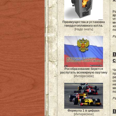
Р
вр
чт
Преимущества и установка
мн
твердотопливного котла.
хо
[Надо знать]
по
Ра
В
с
Рособразование берется
Ча
распутать всемирную паутину
п
[Интересное]
ре
со
не
ма
по
Ра
В
Формула 1 в цифрах
[Интересное]