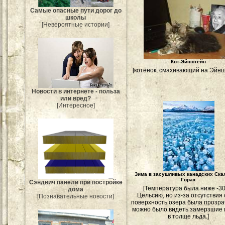
Самые опасные пути дорог до
школы
[Невероятные истории]
Кот-Эйнштейн
[котёнок, смахивающий на Эйн
Новости в интернете - польза
или вред?
[Интересное]
Зима в засушливых канадских Ск
Горах
Сэндвич панели при постройке
[Температура была ниже -30
дома
Цельсию, но из-за отсутствия 
[Познавательные новости]
поверхность озера была прозрач
можно было видеть замерзшие
в толще льда.]