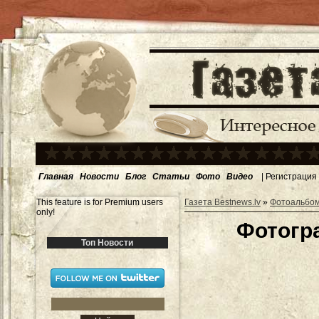
Главная
Новости
Блог
Статьи
Фото
Видео
|
Регистрация
This feature is for Premium users
Газета Bestnews.lv
»
Фотоальбо
only!
Фотогр
Топ Новости