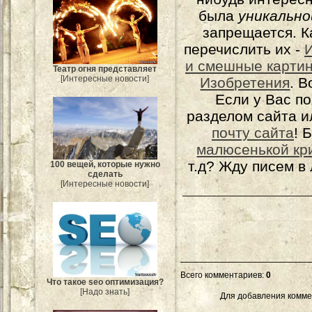
была
уникально
запрещается. К
перечислить их -
и смешные карти
Театр огня представляет
[Интересные новости]
Изобретения
. 
Если у Вас п
разделом сайта и
почту сайта
! 
малюсенькой кр
т.д? Жду писем в
100 вещей, которые нужно
сделать
[Интересные новости]
Всего комментариев
:
0
Что такое seo оптимизация?
[Надо знать]
Для добавления комме