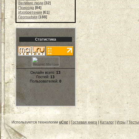
Великие люди
[32]
Природа
[84]
Изобретения
[61]
География
[188]
Статистика
Онлайн всего:
13
Гостей:
13
Пользователей:
0
Используются технологии
uCoz
|
Гостевая книга
|
Каталог
|
Игры
|
Тесты