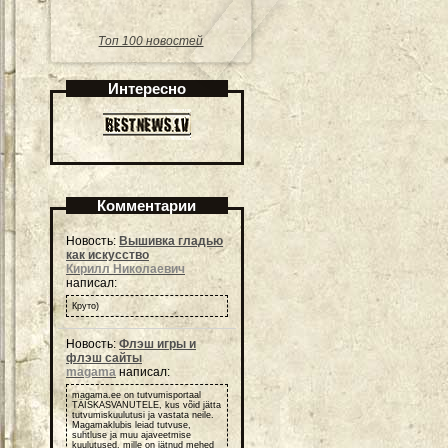
Топ 100 новостей
Интересно
Комментарии
Новость:
Вышивка гладью
как искусство
Кирилл Николаевич
написал:
Круто)
Новость:
Флэш игры и
флэш сайты
magama
написал:
magama.ee on tutvumisportaal
TÄISKASVANUTELE, kus võid jätta
tutvumiskuulutusi ja vastata neile.
Magamaklubis leiad tutvuse,
suhtluse ja muu ajaveetmise
kuulutused, mille on jätnud mehed