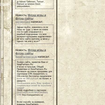
ja naised Tallinnast, Tartust ,
Pärnust ja teistest Eesti
piirkondadest.
Новость:
Флэш игры и
флэш сайты
sergeyGed
написал:
Здравствуйте, извиняюсь если
пишу не туда, у меня на компе
что-то сайт открывается с
ошибкой подозреваю что моя
интернет-программа подглючивает
не могу найти причину, у меня у
одного так или у всех?
Новость:
Флэш игры и
флэш сайты
NewPartnerscig
написал:
Хозяин сайта, приветик Вам от
NewPartners.Ru
И всем остальным, Общий
Приветики от NewPartners.Ru
Взгляньте на новую программу для
партнеров СРА newpartners.ru
Обсолютно бесплатно предлагаем
всем по 500 рублей
на баланс в
аккаунте.
Оплачиваем весь Ваш трафик с
социальных сетей по высоким
ценам
!
Узнай подробнее в партнерке -
ПАРТНЕРСКАЯ ПРОГРАММА
СРА
http://newpartners.ru/
Всем спасибо за внимание,
команда NewPartners