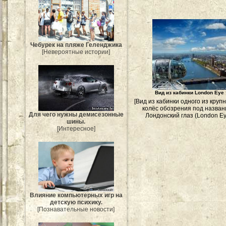
Чебурек на пляже Геленджика
[Невероятные истории]
Вид из кабинки London Eye
[Вид из кабинки одного из кру
колёс обозрения под назва
Для чего нужны демисезонные
Лондонский глаз (London Ey
шины.
[Интересное]
Влияние компьютерных игр на
детскую психику.
[Познавательные новости]