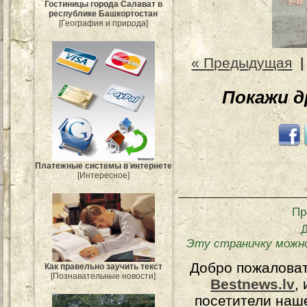
Гостиницы города Салават в
республике Башкортостан
[География и природа]
« Предыдущая
Покажи 
Платежные системы в интернете
[Интересное]
Пр
Эту страничку можн
Добро пожалова
Как правельно заучить текст
[Познавательные новости]
Bestnews.lv
,
посетители наш