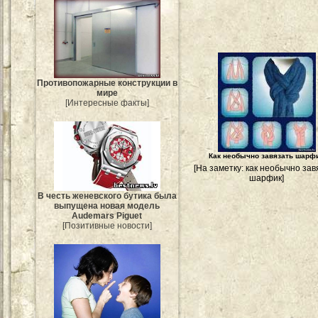
Противопожарные конструкции в
мире
[Интересные факты]
Как необычно завязать шарф
[На заметку: как необычно зав
шарфик]
В честь женевского бутика была
выпущена новая модель
Audemars Piguet
[Позитивные новости]