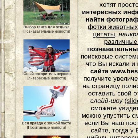
хотят прост
интересных инф
найти фотогра
фотки животных
Выбор тента для отдыха
[Познавательные новости]
цитаты
,
наикр
различные
познавательны
поисковые системы
что Вы искали и
сайта www.bes
Юный покоритель вершин
получите увеличе
[Интересные новости]
на страницу полн
оставить свой о
слайд-шоу
(
sli
сможете увидет
можно упустить с
если Вы наш пос
Вся правда о зубной пасте
[Позитивные новости]
сайте, тогда у
нибудь интерес