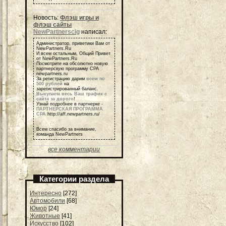
Новость:
Флэш игры и
флэш сайты
NewPartnerscig
написал:
Администратор, приветики Вам от
NewPartners.Ru
И всем остальным, Общий Привет
от NewPartners.Ru
Посмотрите на обсолютно новую
партнерскую программу СРА
newpartners.ru
За регистрацию дарим
всем по
500 рублей
на
зарегистрированный баланс.
Выкупаем весь Ваш трафик с
сайта за дорого
!
Узнай подробнее в партнерке -
ПАРТНЕРСКАЯ ПРОГРАММА
СРА
http://aff.newpartners.ru/
Всем спасибо за внимание,
команда NewPartners
все комментарии
Категории раздела
Интересно
[272]
Автомобили
[68]
Юмор
[24]
Животные
[41]
Искусство
[102]