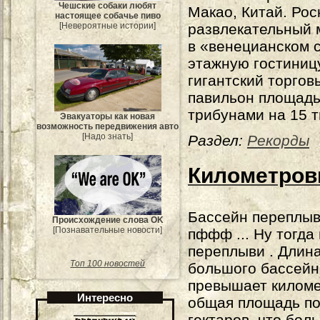
Чешские собаки любят
Макао, Китай. Ро
настоящее собачье пиво
развлекательный 
[Невероятные истории]
в «венецианском с
этажную гостиницу
гигантский торгов
павильон площадью
трибунами на 15 т
Эвакуаторы как новая
возможность передвижения авто
[Надо знать]
Раздел:
Рекорды
Километров
Бассейн переплы
Происхождение слова OK
[Познавательные новости]
пффф ... Ну тогда
переплыви
. Длин
Топ 100 новостей
большого бассейн
превышает киломе
Интересно
общая площадь по
гектаров, что бол