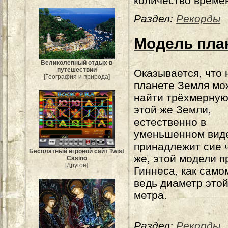
количество време
Раздел:
Рекорды
Модель пла
Великолепный отдых в
путешествии
Оказывается, что 
[География и природа]
планете Земля мо
найти трёхмерную
этой же Земли,
естественно в
уменьшенном вид
принадлежит сие ч
Бесплатный игровой сайт Twist
же, этой модели 
Casino
[Другое]
Гиннеса, как само
ведь диаметр этой
метра.
Раздел:
Рекорды