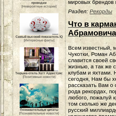
мировых брендов 
проводам
[Невероятные истории]
Раздел:
Рекорды
Что в карма
Абрамович
Самый высокий показатель IQ
[Интересные факты]
Всем известный, 
Чукотки, Роман А
славится своей св
жизнью, а так же 
клубам и яхтами. 
Тюрьма-отель Хетт Аррестуис
[Позитивные новости]
сегодня, Нам бы х
рассказать Вам о 
рода рекордах, п
любого, пожалуй к
том сколько же д
русский миллиард
Познавательные цитаты
[Познавательные новости]