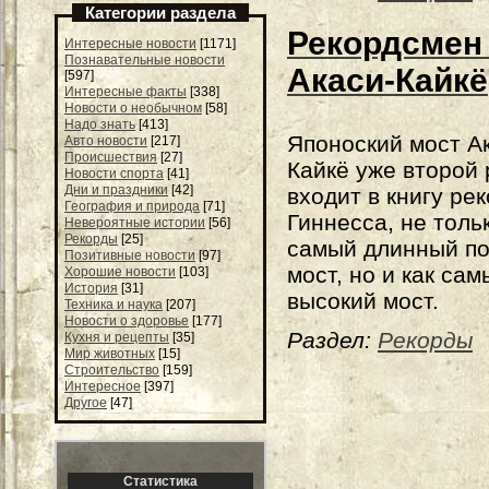
Категории раздела
Рекордсмен
Интересные новости
[1171]
Познавательные новости
Акаси-Кайкё
[597]
Интересные факты
[338]
Новости о необычном
[58]
Надо знать
[413]
Японоский мост А
Авто новости
[217]
Происшествия
[27]
Кайкё уже второй 
Новости спорта
[41]
Дни и праздники
[42]
входит в книгу ре
География и природа
[71]
Гиннесса, не тольк
Невероятные истории
[56]
Рекорды
[25]
самый длинный п
Позитивные новости
[97]
мост, но и как сам
Хорошие новости
[103]
История
[31]
высокий мост.
Техника и наука
[207]
Новости о здоровье
[177]
Раздел:
Рекорды
Кухня и рецепты
[35]
Мир животных
[15]
Строительство
[159]
Интересное
[397]
Другое
[47]
Статистика