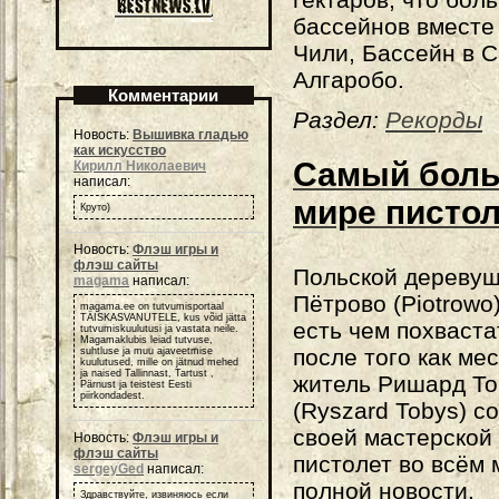
бассейнов вместе 
Чили, Бассейн в 
Алгаробо.
Комментарии
Раздел:
Рекорды
Новость:
Вышивка гладью
как искусство
Самый боль
Кирилл Николаевич
написал:
мире писто
Круто)
Новость:
Флэш игры и
флэш сайты
Польской деревуш
magama
написал:
Пётрово (Piotrowo
magama.ee on tutvumisportaal
TÄISKASVANUTELE, kus võid jätta
есть чем похваста
tutvumiskuulutusi ja vastata neile.
Magamaklubis leiad tutvuse,
после того как ме
suhtluse ja muu ajaveetmise
kuulutused, mille on jätnud mehed
ja naised Tallinnast, Tartust ,
житель Ришард То
Pärnust ja teistest Eesti
piirkondadest.
(Ryszard Tobys) с
своей мастерской
Новость:
Флэш игры и
флэш сайты
пистолет во всём
sergeyGed
написал:
полной новости.
Здравствуйте, извиняюсь если