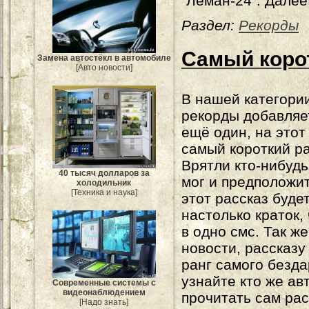
"Леман-24". Далее
Раздел:
Рекорды
Самый коро
Замена автостёкл в автомобиле
[Авто новости]
В нашей категори
рекорды добавляе
ещё один, на этот
самый короткий ра
Врятли кто-нибудь
40 тысяч долларов за
мог и предположит
холодильник
[Техника и наука]
этот рассказ буде
настолько краток,
в одно смс. Так ж
новости, рассказу
ранг самого безда
узнайте кто же ав
Современные системы с
видеонаблюдением
прочитать сам рас
[Надо знать]