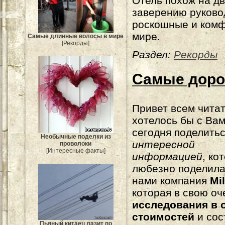
Отель похож на д
заверению руково
роскошные и комф
мире.
Самые длинные волосы в мире
[Рекорды]
Раздел:
Рекорды
Самые доро
Привет всем чита
хотелось бы с Ва
сегодня поделить
Необычные поделки из
интересной
проволоки
[Интересные факты]
информацией
, ко
любезно поделила
нами компания
Mi
которая в свою о
исследования в 
стоимостей
и сос
Пьяный китаец лазит по