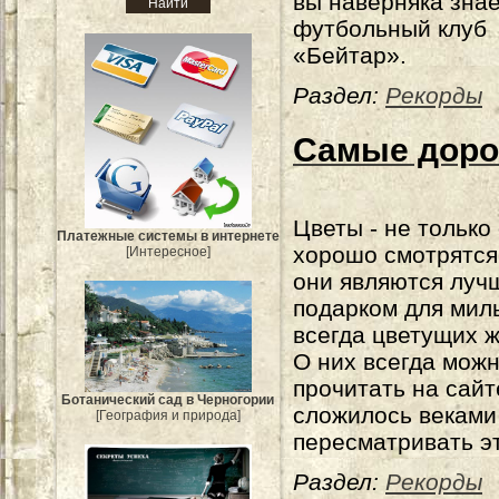
вы наверняка зна
футбольный клуб
«Бейтар».
Раздел:
Рекорды
Самые доро
Цветы - не только
Платежные системы в интернете
хорошо смотрятся
[Интересное]
они являются луч
подарком для мил
всегда цветущих 
О них всегда мож
прочитать на сайте 
Ботанический сад в Черногории
сложилось веками 
[География и природа]
пересматривать э
Раздел:
Рекорды