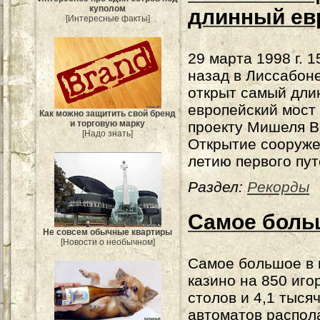
куполом
длинный ев
[Интересные факты]
29 марта 1998 г. 1
назад в Лиссабон
открыт самый дли
европейский мост
Как можно защитить свой бренд
проекту Мишеля В
и торговую марку
[Надо знать]
Открытие сооруже
летию первого пут
Раздел:
Рекорды
Самое боль
Не совсем обычные квартиры
[Новости о необычном]
Самое большое в
казино на 850 иго
столов и 4,1 тыся
автоматов распола