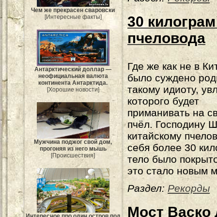
Чем же прекрасен сваровски
[Интересные факты]
30 килограм
пчеловода
Где же как не в Ки
Антарктический доллар —
было суждено род
неофициальная валюта
континента Антарктида.
такому идиоту, ув
[Хорошие новости]
которого будет
приманивать на с
пчёл. Господину Ш
китайскому пчелов
Мужчина поджог свой дом,
себя более 30 ки
прогоняя из него мышь
[Происшествия]
тело было покрыт
это стало новым 
Раздел:
Рекорды
Мост Васко 
Интересное про один остров под