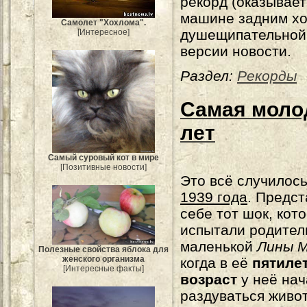
рекорд (оказывает
машине задним х
Самолет "Хохлома".
душещипательной 
[Интересное]
версии новости.
Раздел:
Рекорды
Самая моло
лет
Самый суровый кот в мире
[Позитивные новости]
Это всё случилос
1939 года
. Предст
себе тот шок, кот
испытали родител
маленькой
Лины 
Полезные свойства яблока для
женского организма
когда в её
пятиле
[Интересные факты]
возраст
у неё нач
раздуваться живот