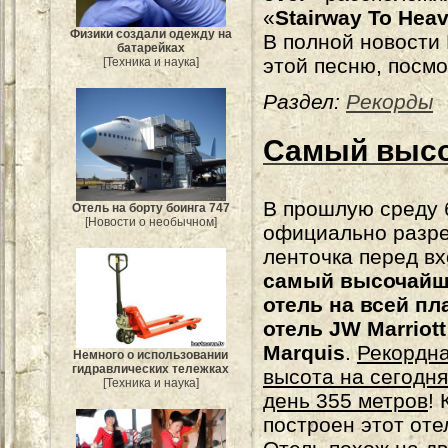
«
Stairway To Hea
Физики создали одежду на
В полной новости
батарейках
этой песню, посмо
[Техника и наука]
Раздел:
Рекорды
Самый высо
В прошлую среду
Отель на борту боинга 747
[Новости о необычном]
официально разр
ленточка перед вх
самый высочай
отель на всей пл
отель JW Marriott
Marquis
.
Рекордн
Немного о использовании
гидравлических тележках
высота на сегодн
[Техника и наука]
день 355 метров
!
построен этот оте