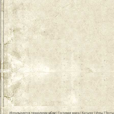
Используются технологии
uCoz
|
Гостевая книга
|
Каталог
|
Игры
|
Тесты