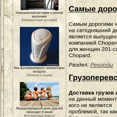
Самые доро
Невероятная история о умном
мальчике
[Невероятные истории]
Самым дорогими 
на сегодняшний д
является выпущен
компанией Chopar
для женщин 201-ca
Chopard.
Раздел:
Рекорды
Как функционируют ионизаторы
воздуха
Грузоперево
[Техника и наука]
Доставка грузов 
на данный момент
кого не является
Международный день друзей
проблемой, так ка
проходит 9 июня
[Интересные факты]