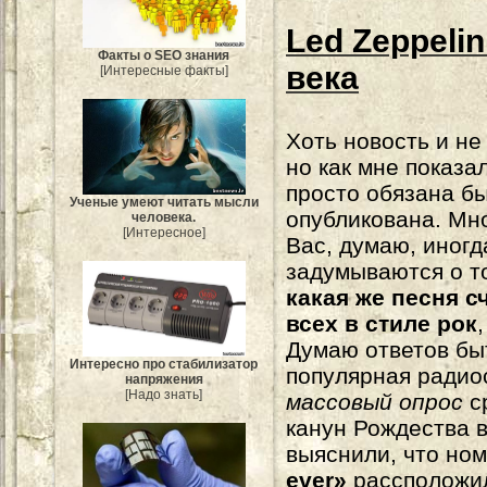
Led Zeppeli
Факты о SEO знания
века
[Интересные факты]
Хоть новость и не
но как мне показа
просто обязана б
Ученые умеют читать мысли
опубликована. Мн
человека.
[Интересное]
Вас, думаю, иногд
задумываются о то
какая же песня с
всех в стиле рок
Думаю ответов бы
Интересно про стабилизатор
популярная ради
напряжения
[Надо знать]
массовый опрос
с
канун Рождества в
выяснили, что ном
ever»
рассположил