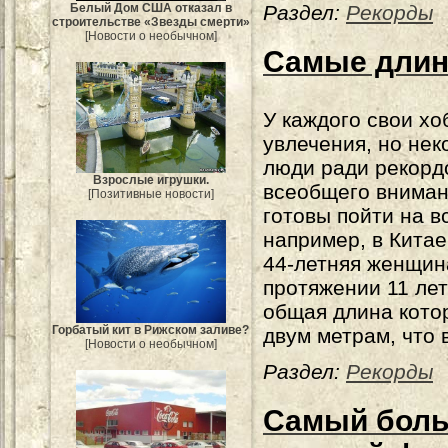
Раздел:
Рекорды
Белый Дом США отказал в
строительстве «Звезды смерти»
[Новости о необычном]
Самые длин
У каждого свои хо
увлечения, но не
люди ради рекорд
Взрослые игрушки.
всеобщего внима
[Позитивные новости]
готовы пойти на в
например, в Китае
44-летняя женщин
протяжении 11 лет
общая длина котор
Горбатый кит в Рижском заливе?
двум метрам, что 
[Новости о необычном]
Раздел:
Рекорды
Самый боль