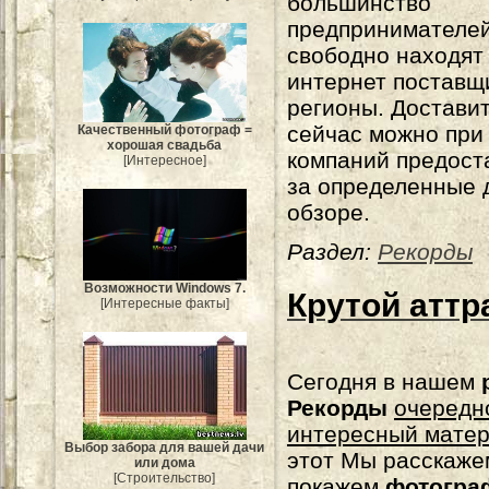
большинство
предпринимателе
свободно находят 
интернет поставщ
регионы. Достави
сейчас можно при
Качественный фотограф =
хорошая свадьба
компаний предост
[Интересное]
за определенные 
обзоре.
Раздел:
Рекорды
Возможности Windows 7.
Крутой аттр
[Интересные факты]
Сегодня в нашем
Рекорды
очередн
интересный мате
Выбор забора для вашей дачи
этот Мы расскаже
или дома
[Строительство]
покажем
фотогра