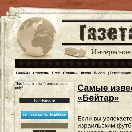
Главная
Новости
Блог
Статьи
Фото
Видео
|
Регистрация
This feature is for Premium users
Самые изве
only!
«Бейтар»
Топ Новости
Если вы увлекает
израильским футб