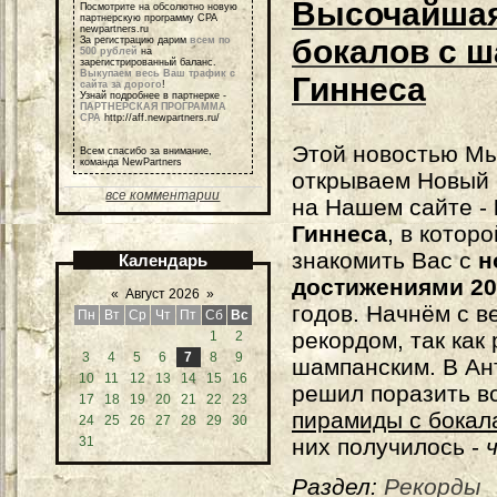
Высочайшая
Посмотрите на обсолютно новую
партнерскую программу СРА
newpartners.ru
бокалов с ш
За регистрацию дарим
всем по
500 рублей
на
зарегистрированный баланс.
Выкупаем весь Ваш трафик с
Гиннеса
сайта за дорого
!
Узнай подробнее в партнерке -
ПАРТНЕРСКАЯ ПРОГРАММА
СРА
http://aff.newpartners.ru/
Этой новостью М
Всем спасибо за внимание,
команда NewPartners
открываем Новый 
все комментарии
на Нашем сайте -
Гиннеса
, в котор
знакомить Вас с
н
Календарь
достижениями 20
«
Август 2026
»
годов. Начнём с 
Пн
Вт
Ср
Чт
Пт
Сб
Вс
рекордом, так как 
1
2
3
4
5
6
7
8
9
шампанским. В Ант
10
11
12
13
14
15
16
решил поразить в
17
18
19
20
21
22
23
пирамиды с бокал
24
25
26
27
28
29
30
31
них получилось -
Раздел:
Рекорды