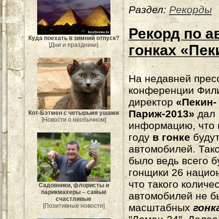
Раздел:
Рекорды
Рекорд по 
Куда поехать в зимний отпуск?
[Дни и праздники]
гонках «Пек
На недавней прес
конференции Фил
директор
«Пекин-
Париж-2013»
дал
Кот-Бэтмен с четырьмя ушами
[Новости о необычном]
информацию, что 
году
в гонке
будут
автомобилей. Так
было ведь всего б
гонщики 26 национ
что такого количе
Садовники, флористы и
парикмахеры – самые
автомобилей не б
счастливые
масштабных
гонк
[Позитивные новости]