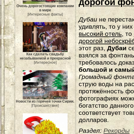
дорогой фон
Очень дорогостоящие компании
в мире
[Интересные факты]
Дубаи
не переста
удивлять, то у ни
высокий отель
, то
дорогой небоскрё
этот раз,
Дубаи
се
взялся за фонтаны
Как сделать свадьбу
незабываемой и прекрасной
требовалось дока
[Интересное]
большой и самый
Громадный фонт
струю воды на рас
протяжённость фо
фотографиях можн
Новости из горячей точки Сирии.
богатство данного
[Происшествия]
соответствует тов
долларов.
Раздел:
Рекорды