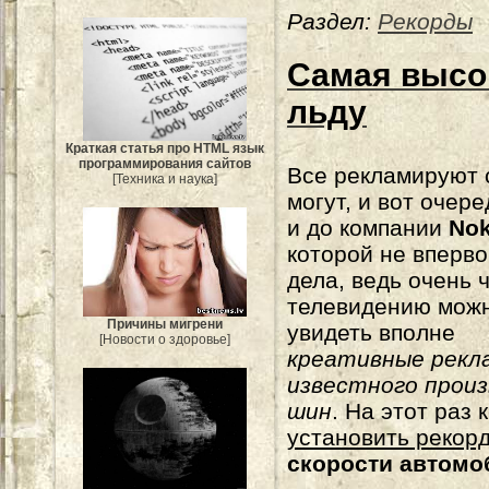
Раздел:
Рекорды
Самая высок
льду
Краткая статья про HTML язык
программирования сайтов
Все рекламируют 
[Техника и наука]
могут, и вот очер
и до компании
Nok
которой не вперво
дела, ведь очень 
телевидению мож
Причины мигрени
увидеть вполне
[Новости о здоровье]
креативные рекл
известного прои
шин
. На этот раз
установить рекор
скорости автомо