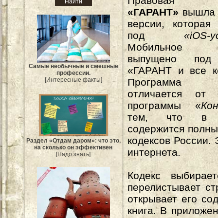
Правовая п
«ГАРАНТ»
вышла 
версии, которая
под
«iOS-
Мобильное п
выпущено под
Самые необычные и смешные
«ГАРАНТ и все к
профессии.
[Интересные факты]
Программа
отличается от 
программы «
Ко
тем, что в
содержится полны
кодексов России.
Раздел «Отдам даром»: что это,
на сколько он эффективен
интернета.
[Надо знать]
Кодекс выбирае
перелистывает ст
открывает его со
книга. В приложе