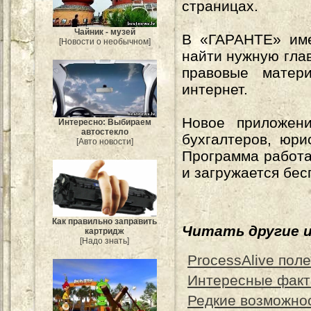
страницах.
Чайник - музей
В «ГАРАНТЕ» имее
[Новости о необычном]
найти нужную глав
правовые матер
интернет.
Новое приложен
Интересно: Выбираем
автостекло
бухгалтеров, юри
[Авто новости]
Программа работа
и загружается бес
Как правильно заправить
Читать другие 
картридж
[Надо знать]
ProcessAlive пол
Интересные факт
Редкие возможно