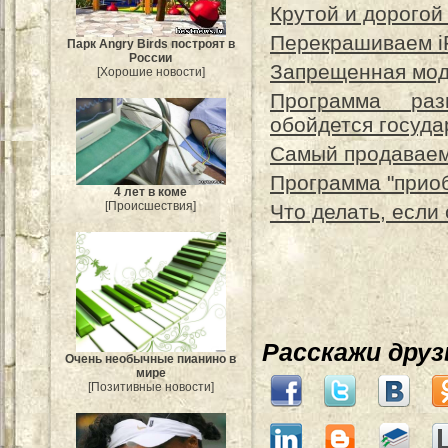
Крутой и дорого
Перекрашиваем i
Парк Angry Birds построят в
России
Запрещенная мод
[Хорошие новости]
Программа раз
обойдется госуда
Самый продаваем
Программа "приоб
4 лет в коме
[Происшествия]
Что делать, если
Расскажи дру
Очень необычные пианино в
мире
[Позитивные новости]