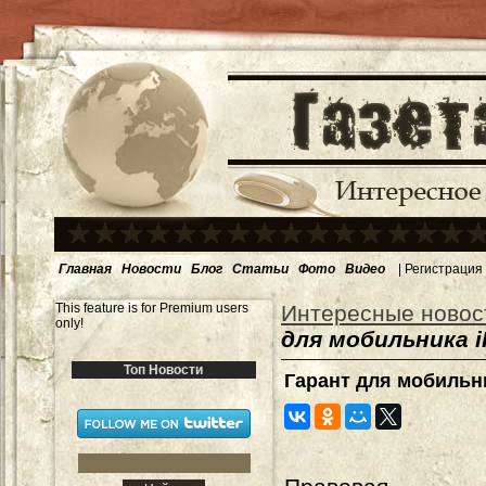
Главная
Новости
Блог
Статьи
Фото
Видео
|
Регистрация
This feature is for Premium users
Интересные новос
only!
для мобильника 
Топ Новости
Гарант для мобильн