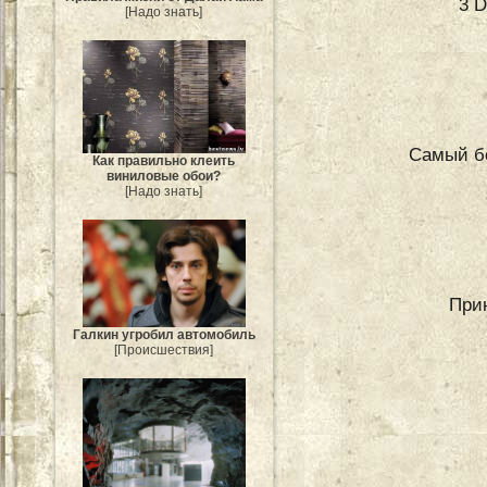
3 D
[Надо знать]
Самый бо
Как правильно клеить
виниловые обои?
[Надо знать]
При
Галкин угробил автомобиль
[Происшествия]