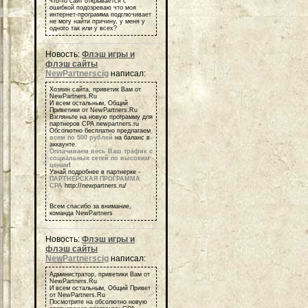
что-то сайт открывается с
ошибкой подозреваю что моя
интернет-программа подглючивает
не могу найти причину, у меня у
одного так или у всех?
Новость:
Флэш игры и
флэш сайты
NewPartnerscig
написал:
Хозяин сайта, приветик Вам от
NewPartners.Ru
И всем остальным, Общий
Приветики от NewPartners.Ru
Взгляньте на новую программу для
партнеров СРА newpartners.ru
Обсолютно бесплатно предлагаем
всем по 500 рублей
на баланс в
аккаунте.
Оплачиваем весь Ваш трафик с
социальных сетей по высоким
ценам
!
Узнай подробнее в партнерке -
ПАРТНЕРСКАЯ ПРОГРАММА
СРА
http://newpartners.ru/
Всем спасибо за внимание,
команда NewPartners
Новость:
Флэш игры и
флэш сайты
NewPartnerscig
написал:
Администратор, приветики Вам от
NewPartners.Ru
И всем остальным, Общий Привет
от NewPartners.Ru
Посмотрите на обсолютно новую