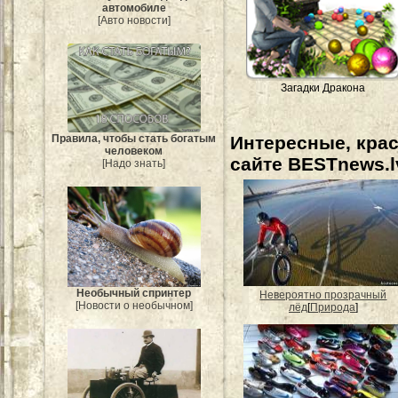
автомобиле
[Авто новости]
Загадки Дракона
Интересные, кра
Правила, чтобы стать богатым
человеком
сайте BESTnews.l
[Надо знать]
Необычный спринтер
Невероятно прозрачный
[Новости о необычном]
лёд
[
Природа
]