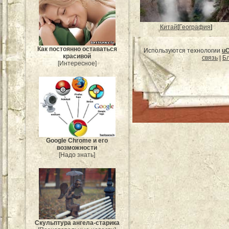
Китай
[
География
]
Как постоянно оставаться
Используются технологии
u
красивой
связь
|
Бл
[Интересное]
Google Chrome и его
возможности
[Надо знать]
Скульптура ангела-старика