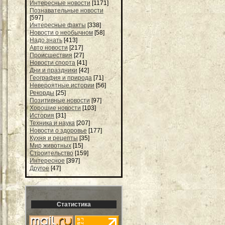
Интересные новости
[1171]
Познавательные новости
[597]
Интересные факты
[338]
Новости о необычном
[58]
Надо знать
[413]
Авто новости
[217]
Происшествия
[27]
Новости спорта
[41]
Дни и праздники
[42]
География и природа
[71]
Невероятные истории
[56]
Рекорды
[25]
Позитивные новости
[97]
Хорошие новости
[103]
История
[31]
Техника и наука
[207]
Новости о здоровье
[177]
Кухня и рецепты
[35]
Мир животных
[15]
Строительство
[159]
Интересное
[397]
Другое
[47]
Статистика