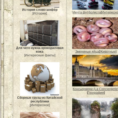
История слово шофёр
Мечта футболиста
[
Интересн
[История]
Для чего нужна крокодиловая
Змениные яйца
[
Животные
]
кожа
[Интересные факты]
Консьержери (La Conciergerie
[
География
]
Сборные грузы из Китайской
республики
[Интересное]