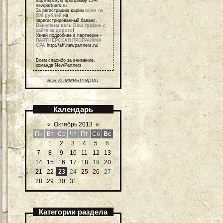
партнерскую программу СРА
newpartners.ru
За регистрацию дарим
всем по
500 рублей
на
зарегистрированный баланс.
Выкупаем весь Ваш трафик с
сайта за дорого
!
Узнай подробнее в партнерке -
ПАРТНЕРСКАЯ ПРОГРАММА
СРА
http://aff.newpartners.ru/
Всем спасибо за внимание,
команда NewPartners
все комментарии
Календарь
«
Октябрь 2013
»
Пн
Вт
Ср
Чт
Пт
Сб
Вс
1
2
3
4
5
6
7
8
9
10
11
12
13
14
15
16
17
18
19
20
21
22
23
24
25
26
27
28
29
30
31
Категории раздела