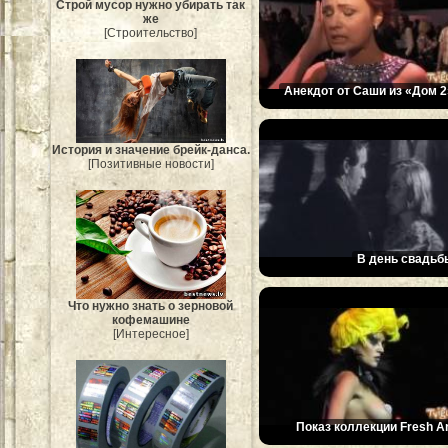
Строй мусор нужно убирать так
же
[Строительство]
Анекдот от Саши из «Дом 2
История и значение брейк-данса.
[Позитивные новости]
В день свадьб
Что нужно знать о зерновой
кофемашине
[Интересное]
Показ коллекции Fresh Ar