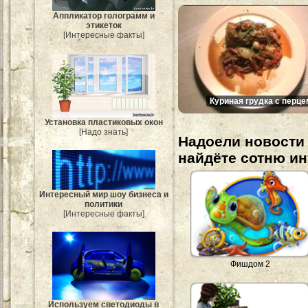
Аппликатор голограмм и
этикеток
[Интересные факты]
Куриная грудка с перце
Установка пластиковых окон
[Надо знать]
Надоели новости 
найдёте сотню и
Интересный мир шоу бизнеса и
политики
[Интересные факты]
Фишдом 2
Используем светодиоды в