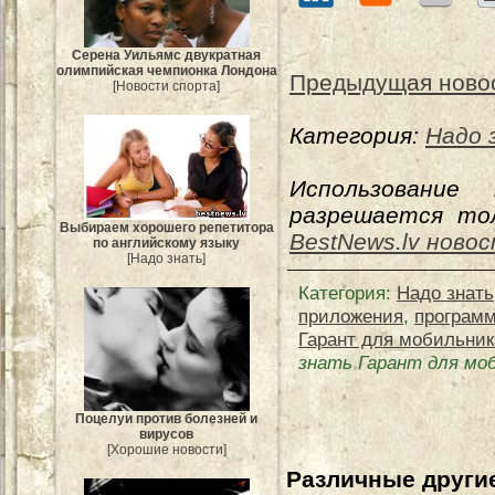
Серена Уильямс двукратная
олимпийская чемпионка Лондона
Предыдущая ново
[Новости спорта]
Категория:
Надо 
Использование
разрешается тол
Выбираем хорошего репетитора
BestNews.lv ново
по английскому языку
[Надо знать]
Категория
:
Надо знать
приложения
,
програм
Гарант для мобильник
знать Гарант для моб
Поцелуи против болезней и
вирусов
[Хорошие новости]
Различные другие