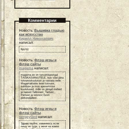
Комментарии
Новость:
Вышивка гладью
как искусство
Кирилл Николаевич
написал:
Круто)
Новость:
Флэш игры и
флэш сайты
magama
написал:
magama.ee on tutvumisportaal
TÄISKASVANUTELE, kus võid jätta
tutvumiskuulutusi ja vastata neile.
Magamaklubis leiad tutvuse,
suhtluse ja muu ajaveetmise
kuulutused, mille on jätnud mehed
ja naised Tallinnast, Tartust ,
Pärnust ja teistest Eesti
piirkondadest.
Новость:
Флэш игры и
флэш сайты
sergeyGed
написал:
Здравствуйте, извиняюсь если
пишу не туда, у меня на компе