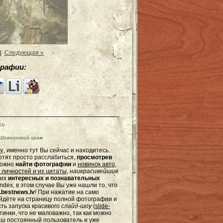
|
Следующая »
рафии:
Kb
Шоанинский храм
v
, именно тут Вы сейчас и находитесь.
отят просто расслабиться,
просмотрев
можно
найти фотографии
и
новинок авто
,
 личностей и их цитаты
,
наикрасивейшие
гих
интересных и познавательных
dex, в этом случае Вы уже нашли то, что
bestnews.lv
! При нажатие на само
ейдёте на страницу полной фотографии и
сть запуска красивого
слайд-шоу
(
slide-
тинки, что не маловажно, так как можно
наш постоянный пользователь и уже