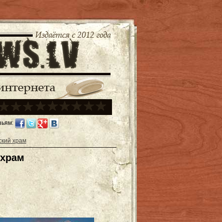
зьям:
кий храм
 храм