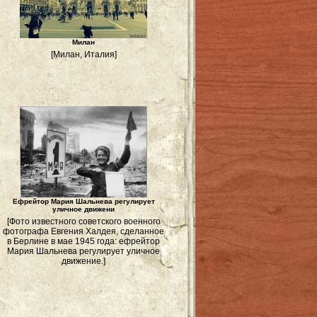
Милан
[Милан, Италия]
Ефрейтор Мария Шальнева регулирует
уличное движени
[Фото известного советского военного
й
фотографа Евгения Халдея, сделанное
в Берлине в мае 1945 года: ефрейтор
Мария Шальнева регулирует уличное
движение.]