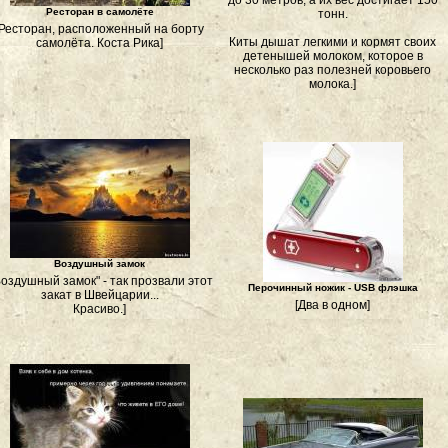
до 30 метров, а их вес достигает 150
Ресторан в самолёте
тонн.
[Ресторан, расположенный на борту
Киты дышат легкими и кормят своих
самолёта. Коста Рика]
детенышей молоком, которое в
несколько раз полезней коровьего
молока.]
Воздушный замок
Воздушный замок" - так прозвали этот
Перочинный ножик - USB флэшка
закат в Швейцарии...
[Два в одном]
Красиво.]