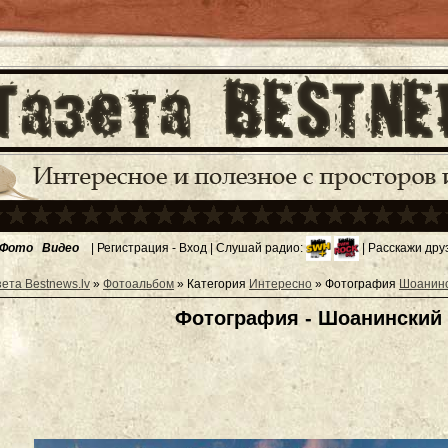
Фото
Видео
|
Регистрация
-
Вход
| Слушай радио:
| Расскажи дру
зета Bestnews.lv
»
Фотоальбом
» Категория
Интересно
» Фотография
Шоанинс
Фотография - Шоанинский