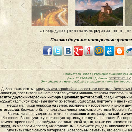
« Предыдущая
|
92
93
94
95
96
[
97
]
98
99
100
101
102
Покажи друзьям интересные фотог
Просмотров
: 15555 |
Размеры
: 604x368px/41.3
Дата
: 2013-01-08 |
Добавил
:
BESTNEWS_LV
Эту страничку можно найти в интернете
Фото Интересно 
Добро пожаловать в
модуль Фотографий на новостном портале Bestnews.l
Зачастую, посетители нашего портала устают
читать тексты новостей
и х
есяток другой интересных информационных фотографий
, среди которых 
морных
картинок
,
красивые фотки животных
,
искусства
,
портреты известных
места матушки природы на земле
,
различные изобретения
и много дру
отографий
. Возможно Вы попали сюда через поисковые системы Google и Yan
Вы искали и не нуждаетесь в чтении
описания этого раздела сайта www.
зображение Вы получите увеличенную картинку, кликнув на название Вы пер
комментариев к ней - не забудьте оставить свой отзыв, так же есть возможно
show
), но в первом и последних случаях Вы не сможете увидеть описание кар
упустить смысл самого материала. Хотелось бы отметить, что если Вы 