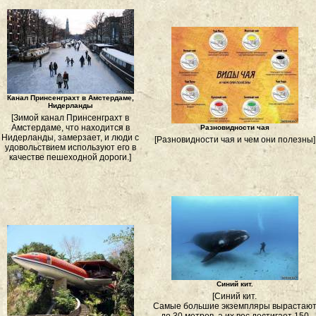
Канал Принсенграхт в Амстердаме,
Нидерланды
[Зимой канал Принсенграхт в
Амстердаме, что находится в
Разновидности чая
Нидерланды, замерзает, и люди с
[Разновидности чая и чем они полезны]
удовольствием используют его в
качестве пешеходной дороги.]
Синий кит.
[Синий кит.
Самые большие экземпляры вырастаю