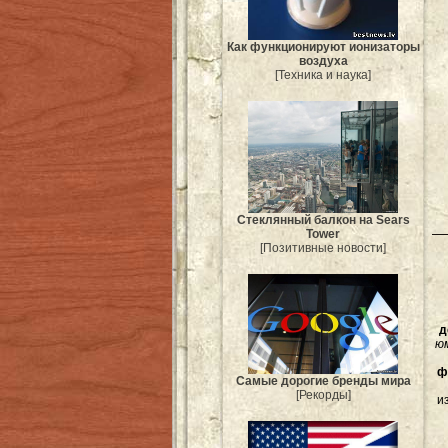
Как функционируют ионизаторы
воздуха
[Техника и наука]
Стеклянный балкон на Sears
Tower
[Позитивные новости]
д
ю
ф
Самые дорогие бренды мира
[Рекорды]
и