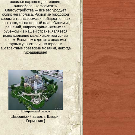
засилье парковок для машин,
однообразные элементы
благоустройства — все это уродует
облик мегаполиса. Развитие городской
среды и трансформация общественных
зон выходят на первый план. Одним из
решений, широко применяемых за
рубежом и в нашей стране, является
использование малых архитектурных
форм. Всем нам с детства знакомы
скульптуры сказочных героев и
абстрактные советские мозаики, некогда
украшавшие]
Шверинский замок
[Шверинский замок, г. Шверин,
Германия.]