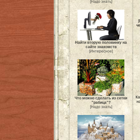
[Надо знать]
[
че
Найти вторую половинку на
сайте знакомств
[Интересное]
Ка
Что можно сделать из сетки
н
"рабица"?
[Надо знать]