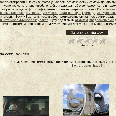
зарегистрированы на сайте, тогда у Вас есть возможность и самому добавит
Конечно желательно, чтобы она была
уникальной в интернете
, но и под
тегорий в разделе фотографии немного, можно перечислить их -
Интересные
ешные картинки
,
Животные
,
Искусство
,
Великие Люди
,
Природа
,
Изобретени
категории. Если у Вас появилось любое предложение связанное с этим раздел
ишите мне в личную почту сайта
! Буду рад любым
отзывам, предложениям и 
журналистом, модератором и т.д? Жду писем в
личку
:) Оставайтесь с нами и
Рейтинг
:
0.0
/
0
его комментариев
:
0
Для добавления комментарии необходимо зарегистрироваться или зай
[
Регистрация
|
Вход
]