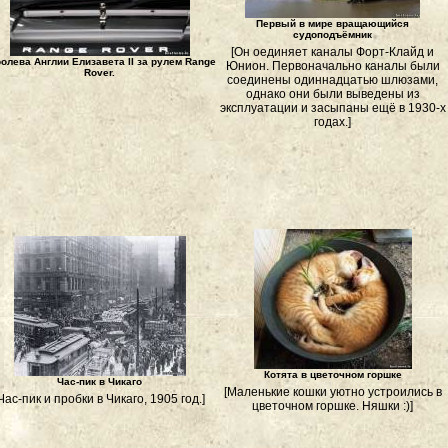
Первый в мире вращающийся
судоподъёмник
[Он оединяет каналы Форт-Клайд и
олева Англии Елизавета II за рулем Range
Юнион. Первоначально каналы были
Rover.
соединены одиннадцатью шлюзами,
однако они были выведены из
эксплуатации и засыпаны ещё в 1930-х
годах.]
Котята в цветочном горшке
Час-пик в Чикаго
[Маленькие кошки уютно устроились в
Час-пик и пробки в Чикаго, 1905 год.]
цветочном горшке. Няшки :)]