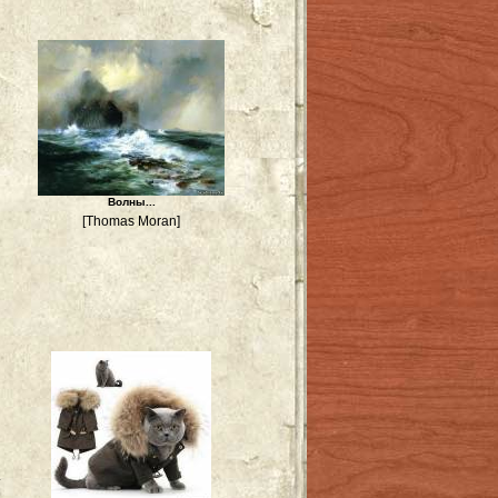
Волны...
[Thomas Moran]
т