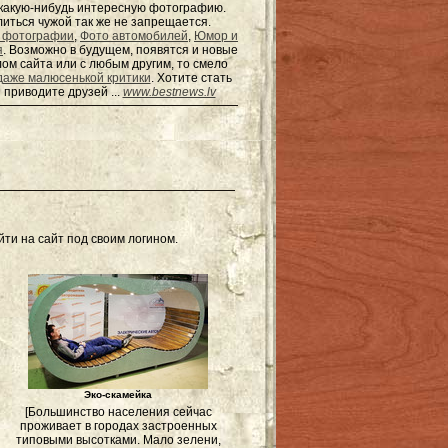
ь какую-нибудь интересную фотографию.
елиться чужой так же не запрещается.
 фотографии
,
Фото автомобилей
,
Юмор и
я
. Возможно в будущем, появятся и новые
ом сайта или с любым другим, то смело
даже малюсенькой критики
. Хотите стать
 приводите друзей ...
www.bestnews.lv
ти на сайт под своим логином.
Эко-скамейка
[Большинство населения сейчас
проживает в городах застроенных
типовыми высотками. Мало зелени,