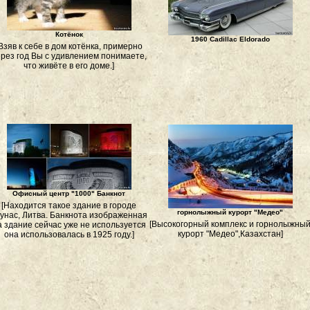
Котёнок
1960 Cadillac Eldorado
Взяв к себе в дом котёнка, примерно
рез год Вы с удивлением понимаете,
что живёте в его доме.]
Офисный центр "1000" Банкнот
[Находится такое здание в городе
горнолыжный курорт "Медео"
унас, Литва. Банкнота изображенная
[Высокогорный комплекс и горнолыжны
а здание сейчас уже не используется
курорт "Медео",Казахстан]
она использовалась в 1925 году.]