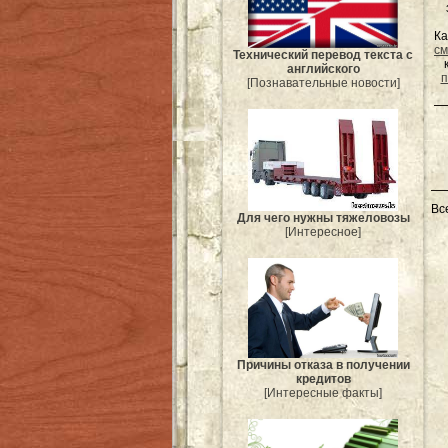
Ка
см
Технический перевод текста с
английского
п
[Познавательные новости]
Вс
Для чего нужны тяжеловозы
[Интересное]
Причины отказа в получении
кредитов
[Интересные факты]