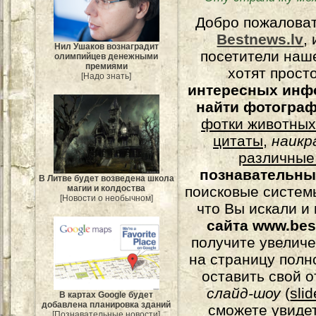
Добро пожалова
Bestnews.lv
,
Нил Ушаков вознаградит
посетители наш
олимпийцев денежными
премиями
хотят прост
[Надо знать]
интересных инф
найти фотогра
фотки животных
цитаты
,
наикр
различные
познавательны
В Литве будет возведена школа
поисковые системы
магии и колдоства
[Новости о необычном]
что Вы искали и
сайта www.bes
получите увеличе
на страницу полн
оставить свой о
слайд-шоу
(
sli
В картах Google будет
добавлена планировка зданий
сможете увидет
[Познавательные новости]