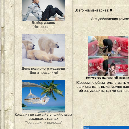
Всего комментариев
:
0
Для добавления комме
Выбор джинс
[Интересное]
День полярного медведя
[Дни и праздники]
Искусство на грязной машин
[Совсем не обязательно мыть 
если она вся в пыли, можно на
её разукрасить, так же как на 
Когда и где самый лучший отдых
в жарких странах
[География и природа]