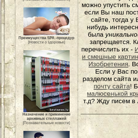
можно упустить с
если Вы наш пос
сайте, тогда у
нибудь интерес
была
уникально
Преимущества SPA -процедур
запрещается. К
[Новости о здоровье]
перечислить их -
и смешные карти
Изобретения
. 
Если у Вас п
разделом сайта и
почту сайта
! 
малюсенькой кр
т.д? Жду писем в
Назначение и приминение
архивных стеллажей
[Познавательные новости]