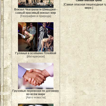
Самая опасная тропа
[Самая опасная пешеходная т
мире.]
Вокзал Чхатрапати Шиваджи -
самый красивый вокзал мир
[География и природа]
Гулянья в особняке Плейбой
[Интересное]
Грузовые перевозки по договору
во всём мире
[Авто новости]