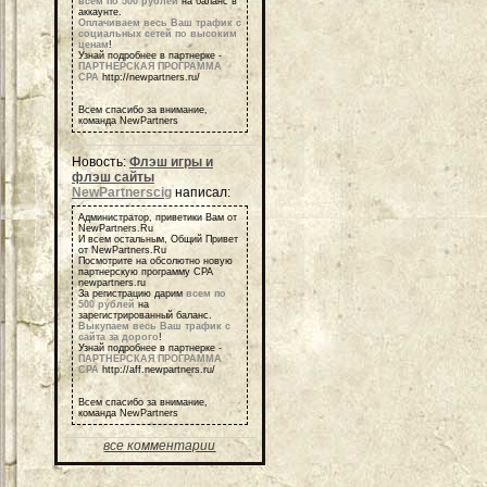
всем по 500 рублей
на баланс в
аккаунте.
Оплачиваем весь Ваш трафик с
социальных сетей по высоким
ценам
!
Узнай подробнее в партнерке -
ПАРТНЕРСКАЯ ПРОГРАММА
СРА
http://newpartners.ru/
Всем спасибо за внимание,
команда NewPartners
Новость:
Флэш игры и
флэш сайты
NewPartnerscig
написал:
Администратор, приветики Вам от
NewPartners.Ru
И всем остальным, Общий Привет
от NewPartners.Ru
Посмотрите на обсолютно новую
партнерскую программу СРА
newpartners.ru
За регистрацию дарим
всем по
500 рублей
на
зарегистрированный баланс.
Выкупаем весь Ваш трафик с
сайта за дорого
!
Узнай подробнее в партнерке -
ПАРТНЕРСКАЯ ПРОГРАММА
СРА
http://aff.newpartners.ru/
Всем спасибо за внимание,
команда NewPartners
все комментарии