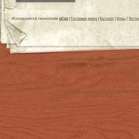
Используются технологии
uCoz
|
Гостевая книга
|
Каталог
|
Игры
|
Тесты