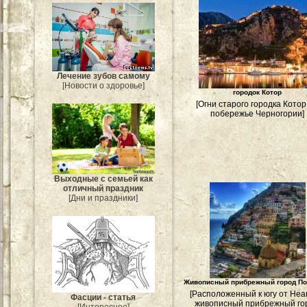
Лечение зубов самому
[Новости о здоровье]
городок Котор
[Огни старого городка Котор
побережье Черногории]
Выходные с семьей как
отличный праздник
[Дни и праздники]
Живописный прибрежный город По
[Расположенный к югу от Не
Фасции - статья
живописный прибрежный го