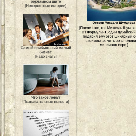
рекламном щите
[Невероятные истории]
Остров Михаэля Шумахера
[После того, как Михаэль Шумах
из Формулы-1, один дубайски
подарил ему этот шикарный о
стоимостью четыре с полов
миллиона евро.]
Самый прибыльный малый
бизнес
[Надо знать]
Что такое лень?
[Познавательные новости]