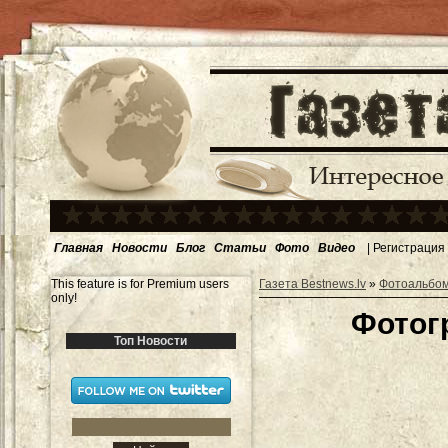
Главная
Новости
Блог
Статьи
Фото
Видео
|
Регистрация
This feature is for Premium users
Газета Bestnews.lv
»
Фотоальбо
only!
Фотог
Топ Новости