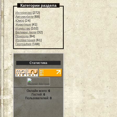
Категории раздела
Интересно
[272]
Автомобили
[68]
Юмор
[24]
Животные
[41]
Искусство
[102]
Великие люди
[32]
Природа
[84]
Изобретения
[61]
География
[188]
Статистика
Онлайн всего:
6
Гостей:
6
Пользователей:
0