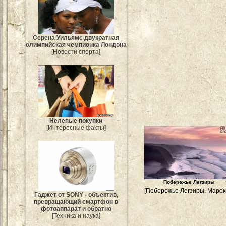
Серена Уильямс двукратная
олимпийская чемпионка Лондона
[Новости спорта]
Нелепые покупки
[Интересные факты]
Побережье Легзиры
[Побережье Легзиры, Марокк
Гаджет от SONY - объектив,
превращающий смартфон в
фотоаппарат и обратно
[Техника и наука]