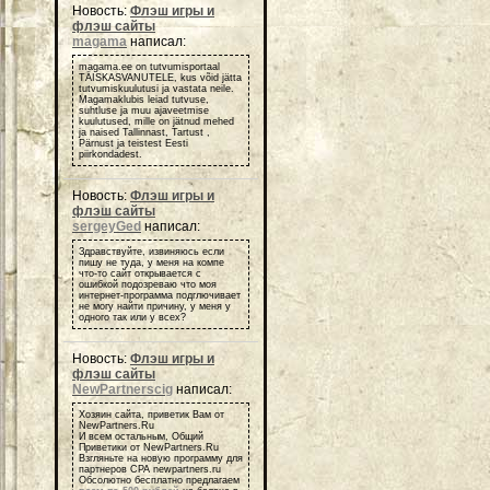
Новость:
Флэш игры и
флэш сайты
magama
написал:
magama.ee on tutvumisportaal
TÄISKASVANUTELE, kus võid jätta
tutvumiskuulutusi ja vastata neile.
Magamaklubis leiad tutvuse,
suhtluse ja muu ajaveetmise
kuulutused, mille on jätnud mehed
ja naised Tallinnast, Tartust ,
Pärnust ja teistest Eesti
piirkondadest.
Новость:
Флэш игры и
флэш сайты
sergeyGed
написал:
Здравствуйте, извиняюсь если
пишу не туда, у меня на компе
что-то сайт открывается с
ошибкой подозреваю что моя
интернет-программа подглючивает
не могу найти причину, у меня у
одного так или у всех?
Новость:
Флэш игры и
флэш сайты
NewPartnerscig
написал:
Хозяин сайта, приветик Вам от
NewPartners.Ru
И всем остальным, Общий
Приветики от NewPartners.Ru
Взгляньте на новую программу для
партнеров СРА newpartners.ru
Обсолютно бесплатно предлагаем