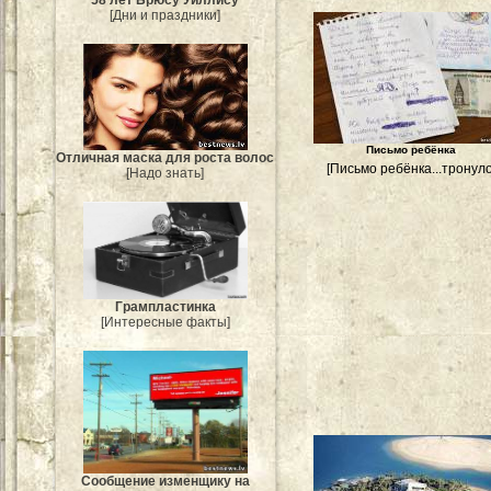
58 лет Брюсу Уиллису
[Дни и праздники]
Письмо ребёнка
Отличная маска для роста волос
[Письмо ребёнка...тронуло
[Надо знать]
Грампластинка
[Интересные факты]
Сообщение изменщику на