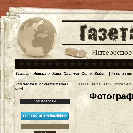
Главная
Новости
Блог
Статьи
Фото
Видео
|
Регистрация
This feature is for Premium users
Газета Bestnews.lv
»
Фотоальбо
only!
Фотограф
Топ Новости