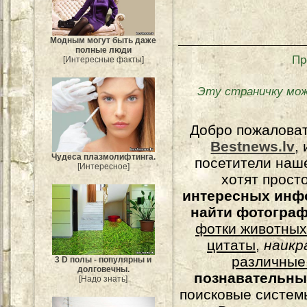
Модным могут быть даже
полные люди
Пр
[Интересные факты]
Эту страничку мож
Добро пожалова
Bestnews.lv
,
Чудеса плазмолифтинга.
посетители наш
[Интересное]
хотят прост
интересных инф
найти фотогра
фотки животных
цитаты
,
наикр
различные
3 D полы - популярны и
долговечны.
познавательны
[Надо знать]
поисковые системы