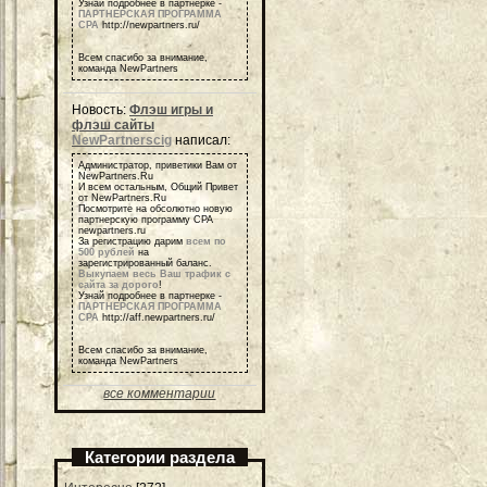
Узнай подробнее в партнерке -
ПАРТНЕРСКАЯ ПРОГРАММА
СРА
http://newpartners.ru/
Всем спасибо за внимание,
команда NewPartners
Новость:
Флэш игры и
флэш сайты
NewPartnerscig
написал:
Администратор, приветики Вам от
NewPartners.Ru
И всем остальным, Общий Привет
от NewPartners.Ru
Посмотрите на обсолютно новую
партнерскую программу СРА
newpartners.ru
За регистрацию дарим
всем по
500 рублей
на
зарегистрированный баланс.
Выкупаем весь Ваш трафик с
сайта за дорого
!
Узнай подробнее в партнерке -
ПАРТНЕРСКАЯ ПРОГРАММА
СРА
http://aff.newpartners.ru/
Всем спасибо за внимание,
команда NewPartners
все комментарии
Категории раздела