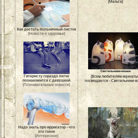
[Мальта]
Как достать больничный листок
[Новости о здоровье]
Светильники-кошки
Гитаристу гораздо легче
[Всем любителям махнат
познакомится с девушкой
посвящается - Светильники-к
[Познавательные новости]
Надо знать про ирригатор - что
это такое
[Интересное]