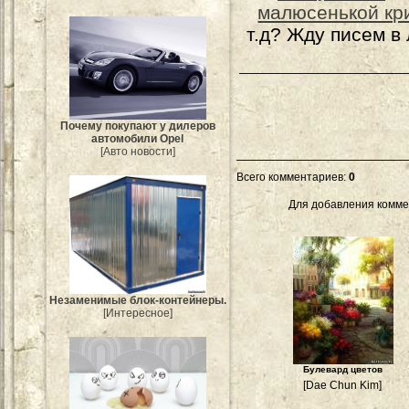
малюсенькой кр
т.д? Жду писем в
Почему покупают у дилеров
автомобили Opel
[Авто новости]
Всего комментариев
:
0
Для добавления комме
Незаменимые блок-контейнеры.
[Интересное]
Булевард цветов
[Dae Chun Kim]