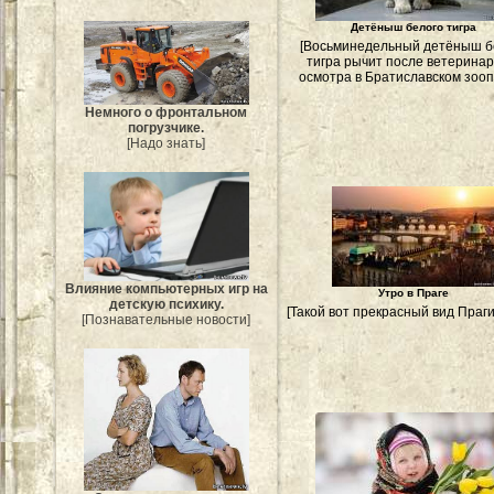
Детёныш белого тигра
[Восьминедельный детёныш б
тигра рычит после ветеринар
осмотра в Братиславском зооп
Немного о фронтальном
погрузчике.
[Надо знать]
Влияние компьютерных игр на
Утро в Праге
детскую психику.
[Такой вот прекрасный вид Праги
[Познавательные новости]