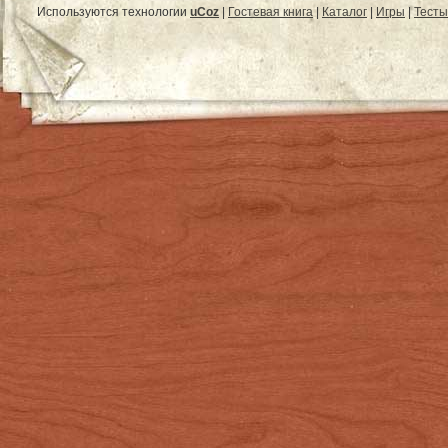
Используются технологии
uCoz
|
Гостевая книга
|
Каталог
|
Игры
|
Тесты