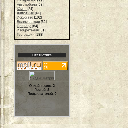
Интересно
[272]
Автомобили
[68]
Юмор
[24]
Животные
[41]
Искусство
[102]
Великие люди
[32]
Природа
[84]
Изобретения
[61]
География
[188]
Статистика
Онлайн всего:
2
Гостей:
2
Пользователей:
0