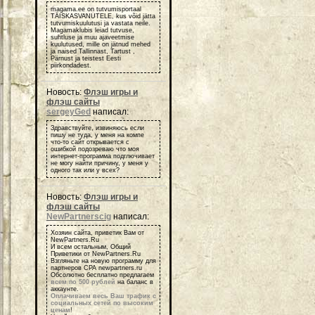
magama.ee on tutvumisportaal
TÄISKASVANUTELE, kus võid jätta
tutvumiskuulutusi ja vastata neile.
Magamaklubis leiad tutvuse,
suhtluse ja muu ajaveetmise
kuulutused, mille on jätnud mehed
ja naised Tallinnast, Tartust ,
Pärnust ja teistest Eesti
piirkondadest.
Новость:
Флэш игры и
флэш сайты
sergeyGed
написал:
Здравствуйте, извиняюсь если
пишу не туда, у меня на компе
что-то сайт открывается с
ошибкой подозреваю что моя
интернет-программа подглючивает
не могу найти причину, у меня у
одного так или у всех?
Новость:
Флэш игры и
флэш сайты
NewPartnerscig
написал:
Хозяин сайта, приветик Вам от
NewPartners.Ru
И всем остальным, Общий
Приветики от NewPartners.Ru
Взгляньте на новую программу для
партнеров СРА newpartners.ru
Обсолютно бесплатно предлагаем
всем по 500 рублей
на баланс в
аккаунте.
Оплачиваем весь Ваш трафик с
социальных сетей по высоким
ценам
!