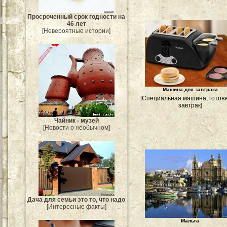
Просроченный срок годности на
46 лет
[Невероятные истории]
Машина для завтрака
[Специальная машина, готов
завтрак]
Чайник - музей
[Новости о необычном]
Дача для семьи это то, что надо
[Интересные факты]
Мальта