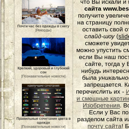
что Вы искали и
сайта www.bes
получите увеличе
на страницу полн
Почти час без одежды в снегу
оставить свой о
[Рекорды]
слайд-шоу
(
sli
сможете увидет
можно упустить с
если Вы наш пос
сайте, тогда у
Крепкий, здоровый и глубокий
нибудь интерес
сон
была
уникально
[Познавательные новости]
запрещается. К
перечислить их -
и смешные карти
Изобретения
. 
Если у Вас п
разделом сайта и
Правильные сочетания цвета в
одежде
почту сайта
! 
[Познавательные новости]