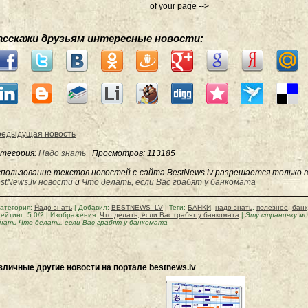
of your page -->
асскажи друзьям интересные новости:
едыдущая новость
тегория:
Надо знать
|
Просмотров
: 113185
пользование текстов новостей с сайта BestNews.lv разрешается только в
stNews.lv новости
и
Что делать, если Вас грабят у банкомата
атегория
:
Надо знать
|
Добавил
:
BESTNEWS_LV
|
Теги
:
БАНКИ
,
надо знать
,
полезное
,
банк
ейтинг
:
5.0
/
2
| Изображения:
Что делать, если Вас грабят у банкомата
|
Эту страничку м
нать Что делать, если Вас грабят у банкомата
зличные другие новости на портале bestnews.lv