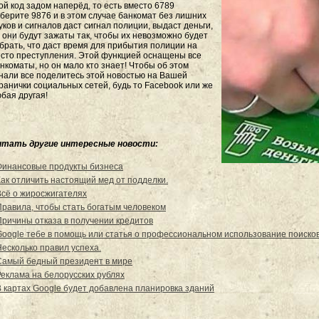
ой код задом наперёд, то есть вместо 6789
берите 9876 и в этом случае банкомат без лишних
уков и сигналов даст сигнал полиции, выдаст деньги,
 они будут зажаты так, чтобы их невозможно будет
брать, что даст время для прибытия полиции на
сто преступления. Этой функцией оснащены все
нкоматы, но он мало кто знает! Чтобы об этом
нали все поделитесь этой новостью на Вашей
ранички социальных сетей, будь то Facebook или же
бая другая!
итать другие интересные новости:
Финансовые продукты бизнеса
Как отличить настоящий мед от подделки.
Всё о жиросжигателях
Правила, чтобы стать богатым человеком
Причины отказа в получении кредитов
Google тебе в помощь или статья о профессиональном использование поиско
Несколько правил успеха.
Самый бедный президент в мире
Реклама на белорусских рублях
В картах Google будет добавлена планировка зданий