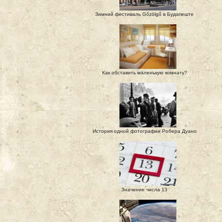
Зимний фестиваль Gőzölgő в Будапеште
Как обставить маленькую комнату?
История одной фотографии Робера Дуано
Значение числа 13