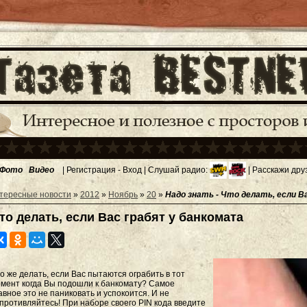
Фото
Видео
|
Регистрация
-
Вход
| Слушай радио:
| Расскажи дру
тересные новости
»
2012
»
Ноябрь
»
20
»
Надо знать - Что делать, если В
то делать, если Вас грабят у банкомата
о же делать, если Вас пытаются ограбить в тот
мент когда Вы подошли к банкомату? Самое
авное это не паниковать и успокоится. И не
противляйтесь! При наборе своего PIN кода введите