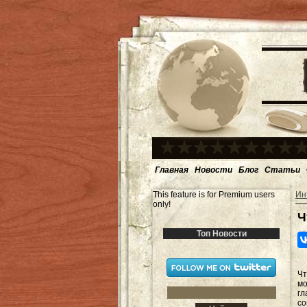
Главная
Новости
Блог
Статьи
This feature is for Premium users
Ин
only!
Ч
Топ Новости
Чт
мо
гл
со