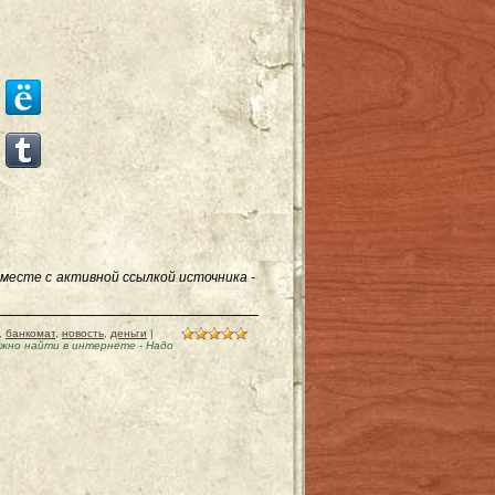
месте с активной ссылкой источника -
,
банкомат
,
новость
,
деньги
|
ожно найти в интернете
-
Надо