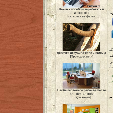
Каким способом заработать в
интернете
Р
[Интересные факты]
Пр
Девочка отрубила себе 2 пальца
Ка
[Происшествия]
Ис
Be
К
Р
з
Необыкновенное рабочее место
для бухгалтера
[Надо знать]
Ра