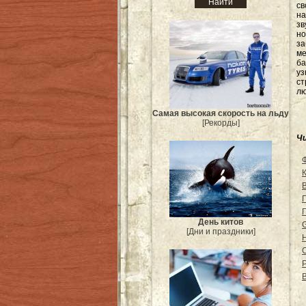
св
на
зв
но
за
ме
ба
уз
ст
лю
Самая высокая скорость на льду
[Рекорды]
Ч
День китов
[Дни и праздники]