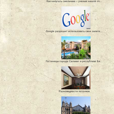
Как напугать смельчака – ученые нашли сп...
Google разрешит использовать свои запате...
Гостиницы города Салават в республике Ба...
Разновидности потолков