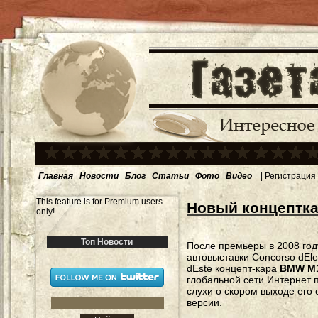
Главная
Новости
Блог
Статьи
Фото
Видео
|
Регистрация
This feature is for Premium users
Новый концептк
only!
Топ Новости
После премьеры в 2008 год
автовыставки Concorso dEle
dEste концепт-кара
BMW M
глобальной сети Интернет
слухи о скором выходе его
версии.