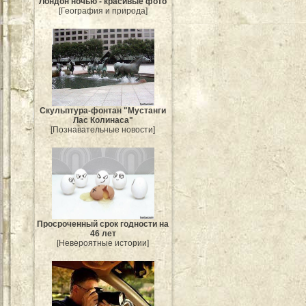
Лондон ночью - красивые фото
[География и природа]
Скульптура-фонтан "Мустанги
Лас Колинаса"
[Познавательные новости]
Просроченный срок годности на
46 лет
[Невероятные истории]