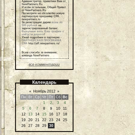
Администратор, приветики Вам от
NewPartners.Ru
И всем остальным, Общий Привет
от NewPartners.Ru
Посмотрите на обсолютно новую
партнерскую программу СРА
newpartners.ru
За регистрацию дарим
всем по
500 рублей
на
зарегистрированный баланс.
Выкупаем весь Ваш трафик с
сайта за дорого
!
Узнай подробнее в партнерке -
ПАРТНЕРСКАЯ ПРОГРАММА
СРА
http://aff.newpartners.ru/
Всем спасибо за внимание,
команда NewPartners
все комментарии
Календарь
«
Ноябрь 2012
»
Пн
Вт
Ср
Чт
Пт
Сб
Вс
1
2
3
4
5
6
7
8
9
10
11
12
13
14
15
16
17
18
19
20
21
22
23
24
25
26
27
28
29
30