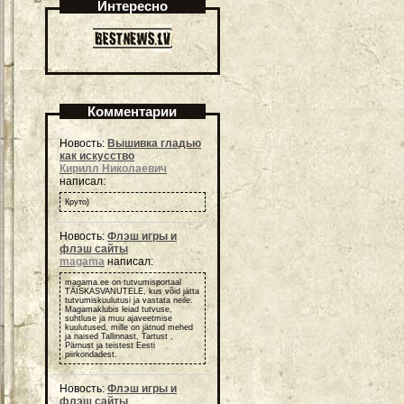
Интересно
Комментарии
Новость:
Вышивка гладью
как искусство
Кирилл Николаевич
написал:
Круто)
Новость:
Флэш игры и
флэш сайты
magama
написал:
magama.ee on tutvumisportaal
TÄISKASVANUTELE, kus võid jätta
tutvumiskuulutusi ja vastata neile.
Magamaklubis leiad tutvuse,
suhtluse ja muu ajaveetmise
kuulutused, mille on jätnud mehed
ja naised Tallinnast, Tartust ,
Pärnust ja teistest Eesti
piirkondadest.
Новость:
Флэш игры и
флэш сайты