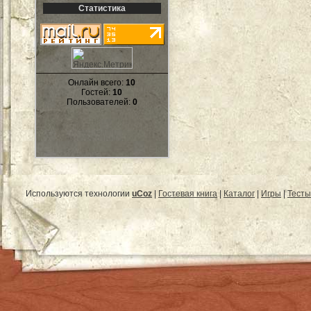
Статистика
Онлайн всего:
10
Гостей:
10
Пользователей:
0
Используются технологии
uCoz
|
Гостевая книга
|
Каталог
|
Игры
|
Тесты