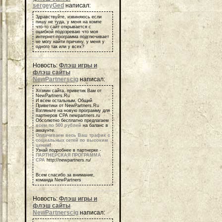
sergeyGed
написал:
Здравствуйте, извиняюсь если
пишу не туда, у меня на компе
что-то сайт открывается с
ошибкой подозреваю что моя
интернет-программа подглючивает
не могу найти причину, у меня у
одного так или у всех?
Новость:
Флэш игры и
флэш сайты
NewPartnerscig
написал:
Хозяин сайта, приветик Вам от
NewPartners.Ru
И всем остальным, Общий
Приветики от NewPartners.Ru
Взгляньте на новую программу для
партнеров СРА newpartners.ru
Обсолютно бесплатно предлагаем
всем по 500 рублей
на баланс в
аккаунте.
Оплачиваем весь Ваш трафик с
социальных сетей по высоким
ценам
!
Узнай подробнее в партнерке -
ПАРТНЕРСКАЯ ПРОГРАММА
СРА
http://newpartners.ru/
Всем спасибо за внимание,
команда NewPartners
Новость:
Флэш игры и
флэш сайты
NewPartnerscig
написал: