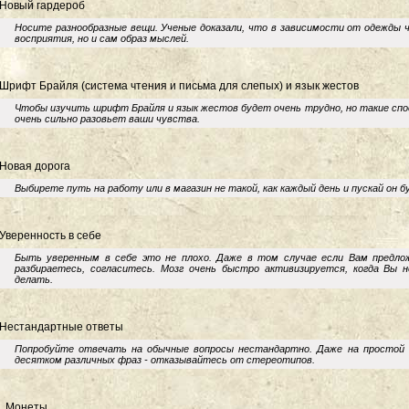
 Новый гардероб
Носите разнообразные вещи. Ученые доказали, что в зависимости от одежды 
восприятия, но и сам образ мыслей.
 Шрифт Брайля (система чтения и письма для слепых) и язык жестов
Чтобы изучить шрифт Брайля и язык жестов будет очень трудно, но такие спо
очень сильно разовьет ваши чувства.
 Новая дорога
Выбирете путь на работу или в магазин не такой, как каждый день и пускай он б
 Уверенность в себе
Быть уверенным в себе это не плохо. Даже в том случае если Вам предло
разбираетесь, согласитесь. Мозг очень быстро активизируется, когда Вы 
делать.
 Нестандартные ответы
Попробуйте отвечать на обычные вопросы нестандартно. Даже на простой
десятком различных фраз - отказывайтесь от стереотипов.
. Монеты