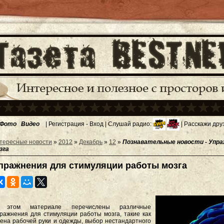
Фото
Видео
|
Регистрация
-
Вход
| Слушай радио:
| Расскажи дру
тересные новости
»
2012
»
Декабрь
»
12
»
Познавательные новости - Упр
зга
пражнения для стимуляции работы мозга
 этом материале перечислены различные
ражнения для стимуляции работы мозга, такие как
ена рабочей руки и одежды, выбор нестандартного