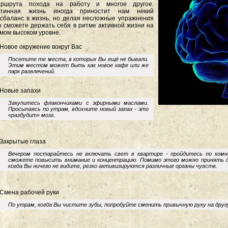
аршрута похода на работу и многое другое.
утинная жизнь иногда приностит нам некий
сбаланс в жизнь, но делая несложные упражнения
 сможете держать себя в ритме активной жизни на
мом высоком уровне.
 Новое окружение вокруг Вас
Посетите те места, в которых Вы ещё не бывали.
Этим местом может быть как новое кафе или же
парк развлечений.
 Новые запахи
Закупитесь флакончиками с эфирными маслами.
Просыпаясь по утрам, вдохните новый запах - это
«разбудит» мозг.
 Закрытые глаза
Вечером постарайтесь не включать свет в квартире - пройдитесь по ком
сможете повысить внимание и концентрацию. Помимо этого можно принять д
когда Вы ничего не видите, резко активизируются различные органы чувств.
 Смена рабочей руки
По утрам, когда Вы чистите зубы, попробуйте сменить привычную руку на дру