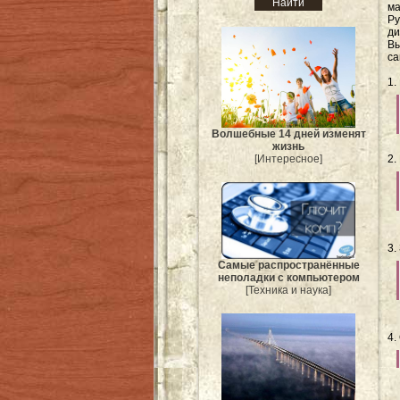
м
Р
ди
Вы
са
1.
Волшебные 14 дней изменят
жизнь
[Интересное]
2.
3.
Самые распространённые
неполадки с компьютером
[Техника и наука]
4.