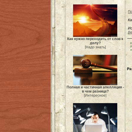
Пр
Ка
Ис
Be
Как нужно переходить от слов к
делу?
К
И
[Надо знать]
н
Ра
Полная и частичная апелляция -
в чем разница?
[Интересное]