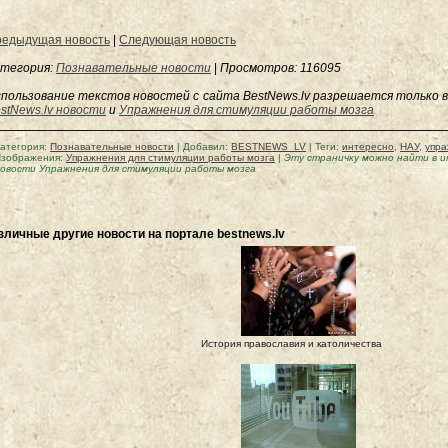
едыдущая новость
|
Следующая новость
тегория:
Познавательные новости
|
Просмотров
: 116095
пользование текстов новостей с сайта BestNews.lv разрешается только в
stNews.lv новости
и
Упражнения для стимуляции работы мозга
атегория
:
Познавательные новости
|
Добавил
:
BESTNEWS_LV
|
Теги
:
интересно
,
НАУ
,
упр
зображения:
Упражнения для стимуляции работы мозга
|
Эту страничку можно найти в 
овости Упражнения для стимуляции работы мозга
зличные другие новости на портале bestnews.lv
История православия и католичества