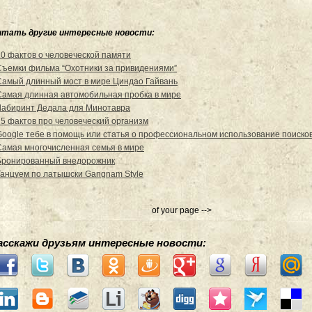
итать другие интересные новости:
10 фактов о человеческой памяти
Съемки фильма “Охотники за привидениями”
Самый длинный мост в мире Циндао Гайвань
Самая длинная автомобильная пробка в мире
Лабиринт Дедала для Минотавра
25 фактов про человеческий организм
Google тебе в помощь или статья о профессиональном использование поиско
Самая многочисленная семья в мире
Бронированный внедорожник
Танцуем по латышски Gangnam Style
of your page -->
асскажи друзьям интересные новости: