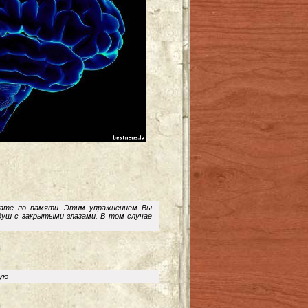
нате по памяти. Этим упражнением Вы
уш с закрытыми глазами. В том случае
гую