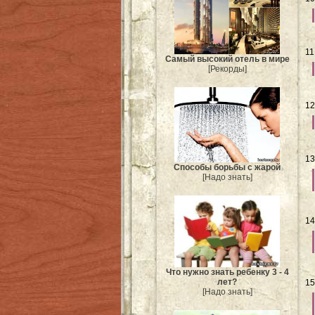
11
Самый высокий отель в мире
[Рекорды]
12
13
Способы борьбы с жарой
[Надо знать]
14
Что нужно знать ребенку 3 - 4
лет?
15
[Надо знать]