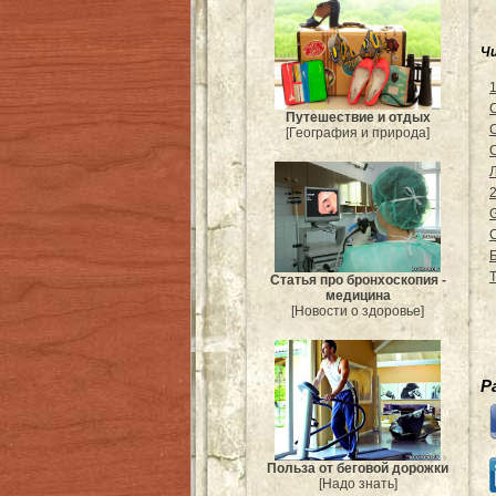
Ч
Путешествие и отдых
[География и природа]
Статья про бронхоскопия -
медицина
[Новости о здоровье]
Р
Польза от беговой дорожки
[Надо знать]