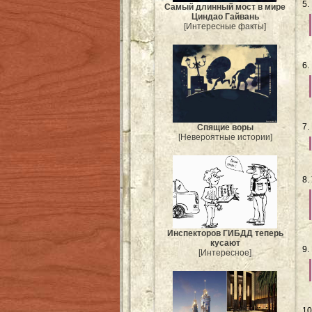
5.
Самый длинный мост в мире
Циндао Гайвань
[Интересные факты]
6.
7.
Спящие воры
[Невероятные истории]
8.
Инспекторов ГИБДД теперь
кусают
9.
[Интересное]
10