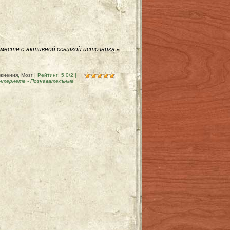
месте с активной ссылкой источника -
ажнения
,
Мозг
|
Рейтинг
:
5.0
/
2
|
интернете
-
Познавательные