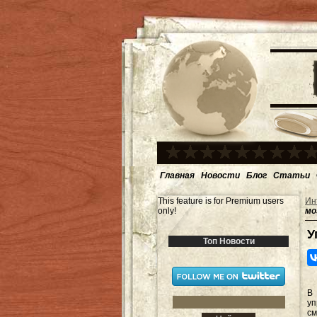
Главная
Новости
Блог
Статьи
This feature is for Premium users
Ин
only!
мо
У
Топ Новости
В
уп
см