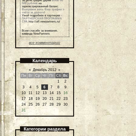
За регистрацию дарим
всем по
500 рублей
на
зарегистрированный баланс.
Выкупаем весь Ваш трафик с
сайта за дорого
!
Узнай подробнее в партнерке -
ПАРТНЕРСКАЯ ПРОГРАММА
СРА
http://aff.newpartners.ru/
Всем спасибо за внимание,
команда NewPartners
все комментарии
Календарь
«
Декабрь 2012
»
Пн
Вт
Ср
Чт
Пт
Сб
Вс
1
2
3
4
5
6
7
8
9
10
11
12
13
14
15
16
17
18
19
20
21
22
23
24
25
26
27
28
29
30
31
Категории раздела