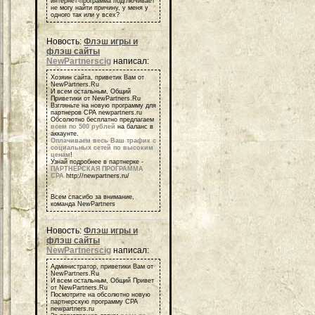
интернет-программа подглючивает
не могу найти причину, у меня у
одного так или у всех?
Новость:
Флэш игры и
флэш сайты
NewPartnerscig
написал:
Хозяин сайта, приветик Вам от
NewPartners.Ru
И всем остальным, Общий
Приветики от NewPartners.Ru
Взгляньте на новую программу для
партнеров СРА newpartners.ru
Обсолютно бесплатно предлагаем
всем по 500 рублей
на баланс в
аккаунте.
Оплачиваем весь Ваш трафик с
социальных сетей по высоким
ценам
!
Узнай подробнее в партнерке -
ПАРТНЕРСКАЯ ПРОГРАММА
СРА
http://newpartners.ru/
Всем спасибо за внимание,
команда NewPartners
Новость:
Флэш игры и
флэш сайты
NewPartnerscig
написал:
Администратор, приветики Вам от
NewPartners.Ru
И всем остальным, Общий Привет
от NewPartners.Ru
Посмотрите на обсолютно новую
партнерскую программу СРА
newpartners.ru