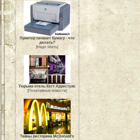
Принтер пачкает бумагу - что
делать?
[Надо знать]
Тюрьма-отель Хетт Аррестуис
[Позитивные новости]
Тайны ресторана McDonald's