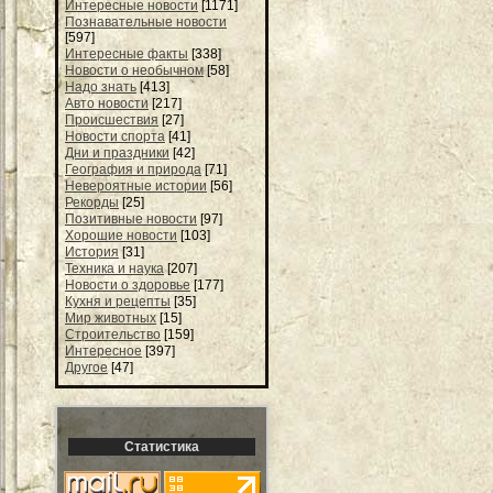
Интересные новости
[1171]
Познавательные новости
[597]
Интересные факты
[338]
Новости о необычном
[58]
Надо знать
[413]
Авто новости
[217]
Происшествия
[27]
Новости спорта
[41]
Дни и праздники
[42]
География и природа
[71]
Невероятные истории
[56]
Рекорды
[25]
Позитивные новости
[97]
Хорошие новости
[103]
История
[31]
Техника и наука
[207]
Новости о здоровье
[177]
Кухня и рецепты
[35]
Мир животных
[15]
Строительство
[159]
Интересное
[397]
Другое
[47]
Статистика