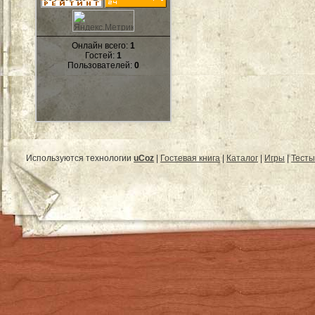
Онлайн всего:
1
Гостей:
1
Пользователей:
0
Используются технологии
uCoz
|
Гостевая книга
|
Каталог
|
Игры
|
Тесты