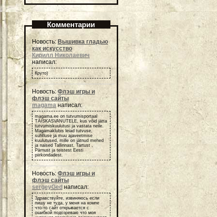
Комментарии
Новость:
Вышивка гладью
как искусство
Кирилл Николаевич
написал:
Круто)
Новость:
Флэш игры и
флэш сайты
magama
написал:
magama.ee on tutvumisportaal
TÄISKASVANUTELE, kus võid jätta
tutvumiskuulutusi ja vastata neile.
Magamaklubis leiad tutvuse,
suhtluse ja muu ajaveetmise
kuulutused, mille on jätnud mehed
ja naised Tallinnast, Tartust ,
Pärnust ja teistest Eesti
piirkondadest.
Новость:
Флэш игры и
флэш сайты
sergeyGed
написал:
Здравствуйте, извиняюсь если
пишу не туда, у меня на компе
что-то сайт открывается с
ошибкой подозреваю что моя