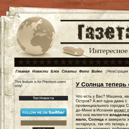
Главная
Новости
Блог
Статьи
Фото
Видео
|
Регистрация
This feature is for Premium users
У Солнца теперь
only!
Что есть у Вас? Машина, кв
Топ Новости
Остров? А вот одна дама с
провинциального городка С
до-Мино в Испании
может п
что она является
владелец
мало, Солнца
и заверила э
нотариуса, так что теперь у
имеется документ,
подтвер