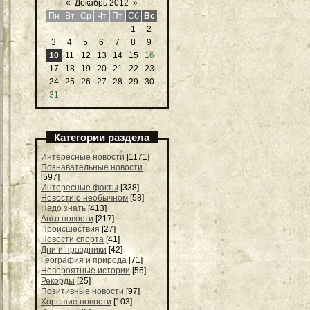
«
Декабрь 2012
»
Пн
Вт
Ср
Чт
Пт
Сб
Вс
1
2
3
4
5
6
7
8
9
10
11
12
13
14
15
16
17
18
19
20
21
22
23
24
25
26
27
28
29
30
31
Категории раздела
Интересные новости
[1171]
Познавательные новости
[597]
Интересные факты
[338]
Новости о необычном
[58]
Надо знать
[413]
Авто новости
[217]
Происшествия
[27]
Новости спорта
[41]
Дни и праздники
[42]
География и природа
[71]
Невероятные истории
[56]
Рекорды
[25]
Позитивные новости
[97]
Хорошие новости
[103]