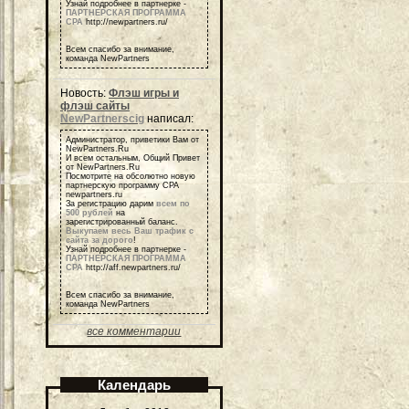
Узнай подробнее в партнерке -
ПАРТНЕРСКАЯ ПРОГРАММА
СРА
http://newpartners.ru/
Всем спасибо за внимание,
команда NewPartners
Новость:
Флэш игры и
флэш сайты
NewPartnerscig
написал:
Администратор, приветики Вам от
NewPartners.Ru
И всем остальным, Общий Привет
от NewPartners.Ru
Посмотрите на обсолютно новую
партнерскую программу СРА
newpartners.ru
За регистрацию дарим
всем по
500 рублей
на
зарегистрированный баланс.
Выкупаем весь Ваш трафик с
сайта за дорого
!
Узнай подробнее в партнерке -
ПАРТНЕРСКАЯ ПРОГРАММА
СРА
http://aff.newpartners.ru/
Всем спасибо за внимание,
команда NewPartners
все комментарии
Календарь