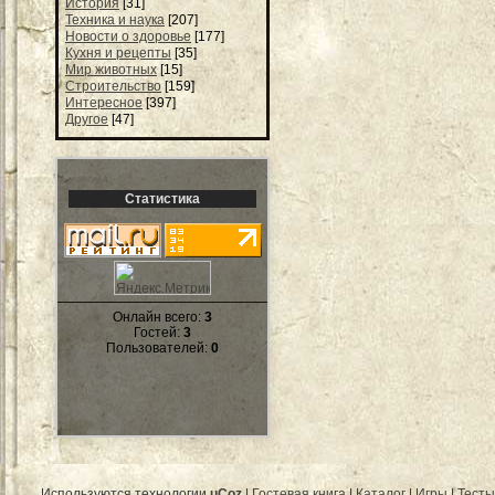
История
[31]
Техника и наука
[207]
Новости о здоровье
[177]
Кухня и рецепты
[35]
Мир животных
[15]
Строительство
[159]
Интересное
[397]
Другое
[47]
Статистика
Онлайн всего:
3
Гостей:
3
Пользователей:
0
Используются технологии
uCoz
|
Гостевая книга
|
Каталог
|
Игры
|
Тесты