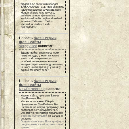
magama.ee on tutvumisportaal
TÄISKASVANUTELE, kus võid jätta
tutvumiskuulutusi ja vastata neile.
Magamaklubis leiad tutvuse,
suhtluse ja muu ajaveetmise
kuulutused, mille on jätnud mehed
ja naised Tallinnast, Tartust ,
Pärnust ja teistest Eesti
piirkondadest.
Новость:
Флэш игры и
флэш сайты
sergeyGed
написал:
Здравствуйте, извиняюсь если
пишу не туда, у меня на компе
что-то сайт открывается с
ошибкой подозреваю что моя
интернет-программа подглючивает
не могу найти причину, у меня у
одного так или у всех?
Новость:
Флэш игры и
флэш сайты
NewPartnerscig
написал:
Хозяин сайта, приветик Вам от
NewPartners.Ru
И всем остальным, Общий
Приветики от NewPartners.Ru
Взгляньте на новую программу для
партнеров СРА newpartners.ru
Обсолютно бесплатно предлагаем
всем по 500 рублей
на баланс в
аккаунте.
Оплачиваем весь Ваш трафик с
социальных сетей по высоким
ценам
!