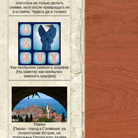
способна не только делать
снимки, но и после превращать их
в штампы. Чудеса да и только]
Как необычно завязать шарфик
[На заметку: как необычно
завязать шарфик]
Пиран
[Пиран - город в Словении, на
полуострове Истрия, на
побережье Пиранского залива