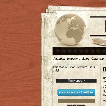
Главная
Новости
Блог
Статьи
This feature is for Premium users
П
only!
Д
Топ Новости
че
пр
п
В
п
Ра