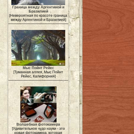
Граница между Аргентиной и
Бразилией
[Невероятная по красоте граница
между Аргентиной и Бразилией]
Мыс Пойнт Рейес
[Туманная аллея, Мыс Пойнт
Рейес, Калифорния]
Волшебная фотокамера
[Удивительное чудо науки - это
новая фотокамера, которая