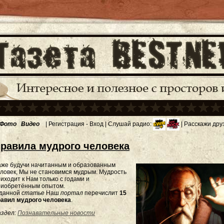
Фото
Видео
|
Регистрация
-
Вход
| Слушай радио:
| Расскажи дру
равила мудрого человека
аже будучи начитанным и образованным
ловек, Мы не становимся мудрым. Мудрость
иходит к Нам только с годами и
риобретённым опытом.
 данной
статье
Наш
портал
перечислит
15
равил мудрого человека
.
здел:
Познавательные новости