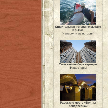
Удивительная история о рыбаке
и рыбке
[Невероятные истории]
Сложный выбор квартиры
[Надо знать]
Рассказ о мосте «Волны
Хендерсона»