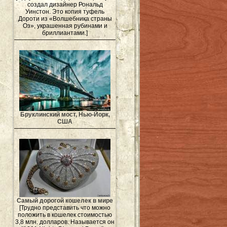
создал дизайнер Рональд
Уинстон. Это копия туфель
Дороти из «Волшебника страны
Оз», украшенная рубинами и
бриллиантами.]
Бруклинский мост, Нью-Йорк,
США
Самый дорогой кошелек в мире
[Трудно представить что можно
положить в кошелек стоимостью
3,8 млн. долларов. Называется он