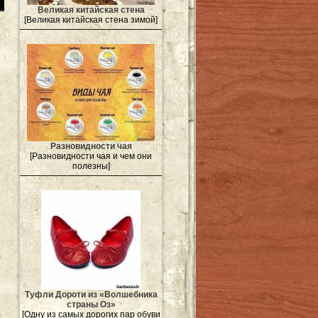
Великая китайская стена
[Великая китайская стена зимой]
Разновидности чая
[Разновидности чая и чем они
полезны]
Туфли Дороти из «Волшебника
страны Оз»
[Одну из самых дорогих пар обуви