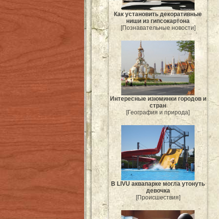
Как установить декоративные
ниши из гипсокартона
[Познавательные новости]
Интересные изюминки городов и
стран
[География и природа]
В LIVU аквапарке могла утонуть
девочка
[Происшествия]