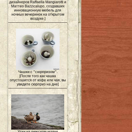
дизайнеров Raffaella Mangiarotti и
Маттео Bazzicalupo, создавших
инновационную мебель для
ночных вечеринок на открытом
воздухе.]
Чашки с "сюрпризом".
[После того как чашка
опустошится от кофе или чая, вы
увидите сюрприз на дне]
Утки на рижском маяке