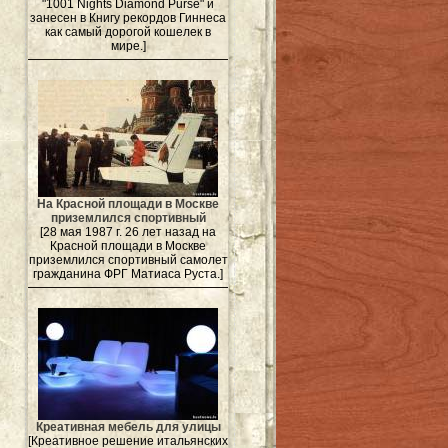
"1001 Nights Diamond Purse" и
занесен в Книгу рекордов Гиннеса
как самый дорогой кошелек в
мире.]
На Красной площади в Москве
приземлился спортивный
[28 мая 1987 г. 26 лет назад на
Красной площади в Москве
приземлился спортивный самолет
гражданина ФРГ Матиаса Руста.]
Креативная мебель для улицы
[Креативное решение итальянских