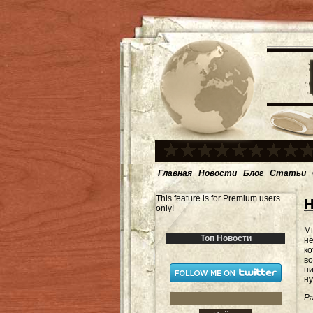
Главная
Новости
Блог
Статьи
This feature is for Premium users
Н
only!
Мн
Топ Новости
не
к
в
н
ну
Ра