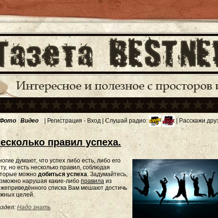
Фото
Видео
|
Регистрация
-
Вход
| Слушай радио:
| Расскажи дру
есколько правил успеха.
огие думают, что успех либо есть, либо его
ту, но есть несколько правил, соблюдая
оторые можно
добиться успеха
. Задумайтесь,
озможно нарушая какие-либо
правила
из
ижеприведённого списка Вам мешают достичь
жных целей.
здел:
Надо знать