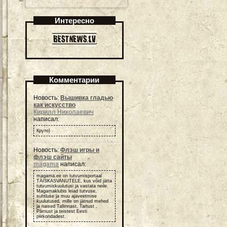
Интересно
Комментарии
Новость:
Вышивка гладью
как искусство
Кирилл Николаевич
написал:
Круто)
Новость:
Флэш игры и
флэш сайты
magama
написал:
magama.ee on tutvumisportaal
TÄISKASVANUTELE, kus võid jätta
tutvumiskuulutusi ja vastata neile.
Magamaklubis leiad tutvuse,
suhtluse ja muu ajaveetmise
kuulutused, mille on jätnud mehed
ja naised Tallinnast, Tartust ,
Pärnust ja teistest Eesti
piirkondadest.