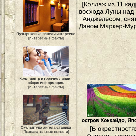
[Коллаж из 11 ка
восхода Луны над 
Анджелесом, сня
Дэном Маркер-Мур
Пузырьковые панели интересно
[Интересные факты]
Колл-центр и горячие линии -
общая информация.
[Интересные факты]
остров Хоккайдо, Яп
[В окрестностя
Скульптура ангела-старика
[Познавательные новости]
Фурано - город 