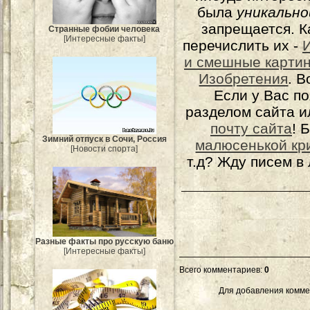
была
уникально
запрещается. К
Странные фобии человека
[Интересные факты]
перечислить их -
и смешные карти
Изобретения
. 
Если у Вас п
разделом сайта и
почту сайта
! 
Зимний отпуск в Сочи, Россия
малюсенькой кр
[Новости спорта]
т.д? Жду писем в
Разные факты про русскую баню
[Интересные факты]
Всего комментариев
:
0
Для добавления комме