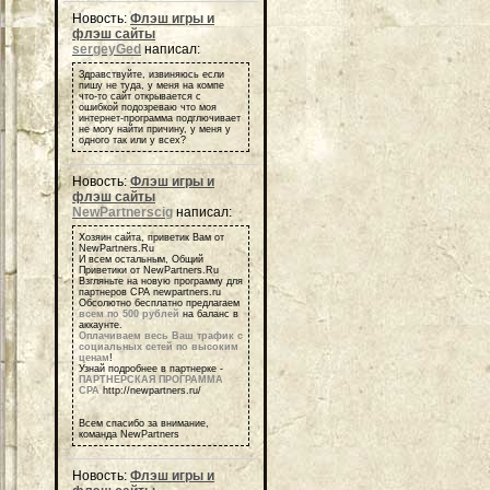
Новость:
Флэш игры и
флэш сайты
sergeyGed
написал:
Здравствуйте, извиняюсь если
пишу не туда, у меня на компе
что-то сайт открывается с
ошибкой подозреваю что моя
интернет-программа подглючивает
не могу найти причину, у меня у
одного так или у всех?
Новость:
Флэш игры и
флэш сайты
NewPartnerscig
написал:
Хозяин сайта, приветик Вам от
NewPartners.Ru
И всем остальным, Общий
Приветики от NewPartners.Ru
Взгляньте на новую программу для
партнеров СРА newpartners.ru
Обсолютно бесплатно предлагаем
всем по 500 рублей
на баланс в
аккаунте.
Оплачиваем весь Ваш трафик с
социальных сетей по высоким
ценам
!
Узнай подробнее в партнерке -
ПАРТНЕРСКАЯ ПРОГРАММА
СРА
http://newpartners.ru/
Всем спасибо за внимание,
команда NewPartners
Новость:
Флэш игры и