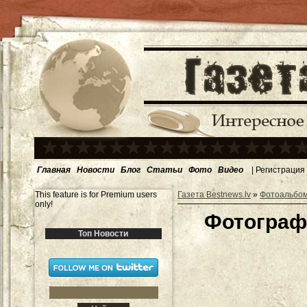
Главная
Новости
Блог
Статьи
Фото
Видео
|
Регистрация
This feature is for Premium users
Газета Bestnews.lv
»
Фотоальбо
only!
Фотограф
Топ Новости