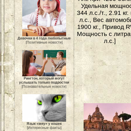
Удельная мощно
344 л.с./т., 2.91 кг.
л.с., Вес автомо
1900 кг., Привод 
Мощность с литра
Девочки в 4 года любопытные
л.с.]
[Позитивные новости]
Рингтон, который могут
услышать только подростки
[Познавательные новости]
Язык «мяу» у кошек
[Интересные факты]