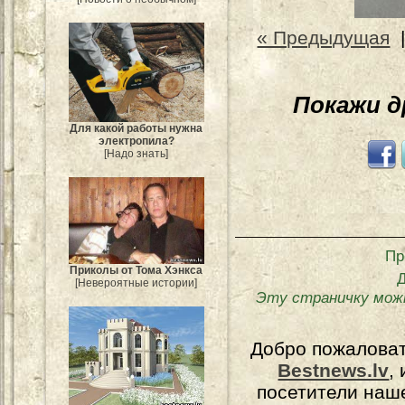
« Предыдущая
Покажи 
Для какой работы нужна
электропила?
[Надо знать]
Пр
Приколы от Тома Хэнкса
[Невероятные истории]
Эту страничку мож
Добро пожалова
Bestnews.lv
,
посетители наш