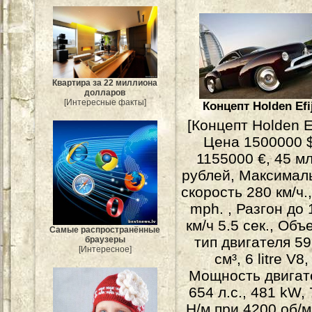
Квартира за 22 миллиона
долларов
[Интересные факты]
Концепт Holden Efi
[Концепт Holden Ef
Цена 1500000 $
1155000 €, 45 мл
рублей, Максимал
скорость 280 км/ч.
mph. , Разгон до 
км/ч 5.5 сек., Объ
Самые распространённые
тип двигателя 5
браузеры
[Интересное]
см³, 6 litre V8,
Мощность двигат
654 л.с., 481 kW,
Н/м при 4200 об/м