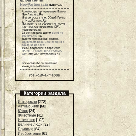
флэш сайты
NewPartnerscig
написал:
Администратор, приветики Вам от
NewPartners.Ru
И всем остальным, Общий Привет
от NewPartners.Ru
Посмотрите на обсолютно новую
партнерскую программу СРА
newpartners.ru
За регистрацию дарим
всем по
500 рублей
на
зарегистрированный баланс.
Выкупаем весь Ваш трафик с
сайта за дорого
!
Узнай подробнее в партнерке -
ПАРТНЕРСКАЯ ПРОГРАММА
СРА
http://aff.newpartners.ru/
Всем спасибо за внимание,
команда NewPartners
все комментарии
Категории раздела
Интересно
[272]
Автомобили
[68]
Юмор
[24]
Животные
[41]
Искусство
[102]
Великие люди
[32]
Природа
[84]
Изобретения
[61]