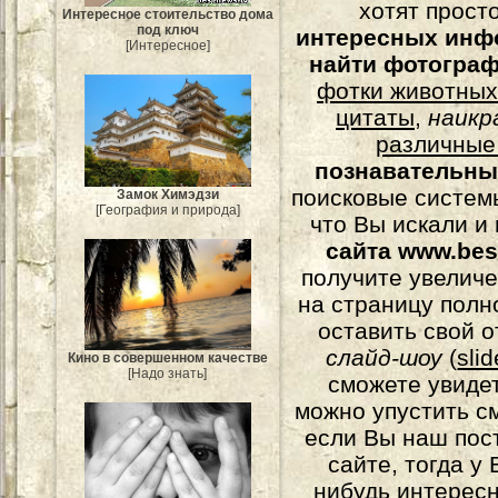
хотят прост
Интересное стоительство дома
под ключ
интересных инф
[Интересное]
найти фотогра
фотки животных
цитаты
,
наикр
различные
познавательны
поисковые системы
Замок Химэдзи
[География и природа]
что Вы искали и
сайта www.bes
получите увеличе
на страницу полн
оставить свой о
слайд-шоу
(
sli
Кино в совершенном качестве
[Надо знать]
сможете увидет
можно упустить с
если Вы наш пос
сайте, тогда у
нибудь интерес