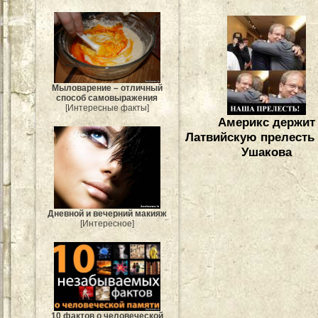
Мыловарение – отличный
способ самовыражения
[Интересные факты]
Америкс держит
Латвийскую прелесть
Ушакова
Дневной и вечерний макияж
[Интересное]
10 фактов о человеческой