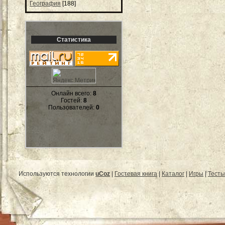
География
[188]
Статистика
Онлайн всего:
8
Гостей:
8
Пользователей:
0
Используются технологии
uCoz
|
Гостевая книга
|
Каталог
|
Игры
|
Тесты