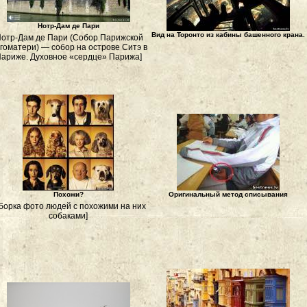
Нотр-Дам де Пари
Вид на Торонто из кабины башенного крана.
Нотр-Дам де Пари (Собор Парижской
гоматери) — cобор на острове Ситэ в
ариже. Духовное «сердце» Парижа]
Похожи?
Оригинальный метод списывания
борка фото людей с похожими на них
собаками]