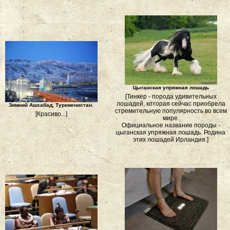
Цыганская упряжная лошадь
[Тинкер - порода удивительных
лошадей, которая сейчас приобрела
Зимний Ашхабад, Туркменистан.
стремительную популярность во всем
[Красиво...]
мире.
Официальное название породы -
цыганская упряжная лошадь. Родина
этих лошадей Ирландия.]