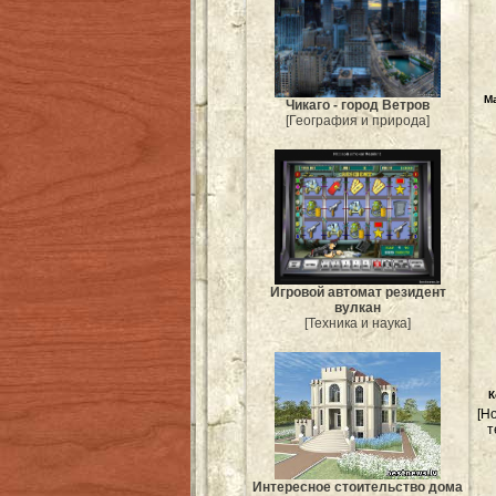
Ma
Чикаго - город Ветров
[География и природа]
Игровой автомат резидент
вулкан
[Техника и наука]
К
[Н
т
Интересное стоительство дома