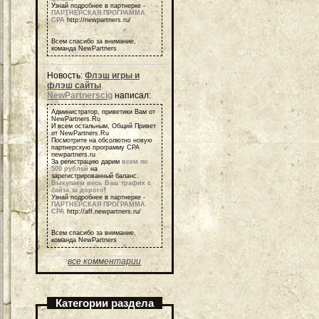
Узнай подробнее в партнерке -
ПАРТНЕРСКАЯ ПРОГРАММА
СРА
http://newpartners.ru/
Всем спасибо за внимание,
команда NewPartners
Новость:
Флэш игры и
флэш сайты
NewPartnerscig
написал:
Администратор, приветики Вам от
NewPartners.Ru
И всем остальным, Общий Привет
от NewPartners.Ru
Посмотрите на обсолютно новую
партнерскую программу СРА
newpartners.ru
За регистрацию дарим
всем по
500 рублей
на
зарегистрированный баланс.
Выкупаем весь Ваш трафик с
сайта за дорого
!
Узнай подробнее в партнерке -
ПАРТНЕРСКАЯ ПРОГРАММА
СРА
http://aff.newpartners.ru/
Всем спасибо за внимание,
команда NewPartners
все комментарии
Категории раздела