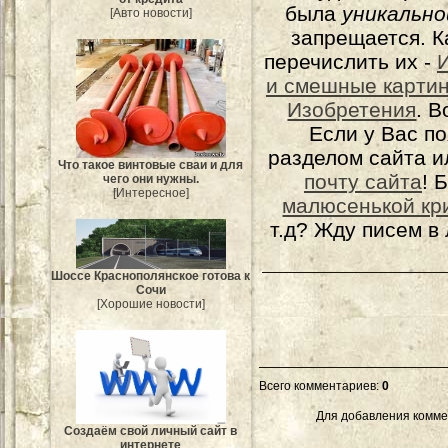
была
уникально
[Авто новости]
запрещается. К
перечислить их -
и смешные карти
Изобретения
. 
Если у Вас п
разделом сайта и
Что такое винтовые сваи и для
почту сайта
! 
чего они нужны.
[Интересное]
малюсенькой кр
т.д? Жду писем в
Шоссе Краснополянское готова к
Сочи
[Хорошие новости]
Всего комментариев
:
0
Для добавления комме
Создаём свой личный сайт в
интернете