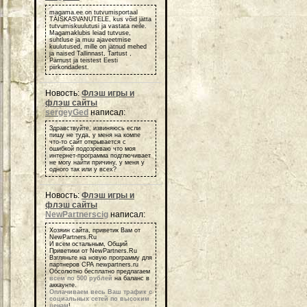
magama.ee on tutvumisportaal
TÄISKASVANUTELE, kus võid jätta
tutvumiskuulutusi ja vastata neile.
Magamaklubis leiad tutvuse,
suhtluse ja muu ajaveetmise
kuulutused, mille on jätnud mehed
ja naised Tallinnast, Tartust ,
Pärnust ja teistest Eesti
piirkondadest.
Новость:
Флэш игры и
флэш сайты
sergeyGed
написал:
Здравствуйте, извиняюсь если
пишу не туда, у меня на компе
что-то сайт открывается с
ошибкой подозреваю что моя
интернет-программа подглючивает
не могу найти причину, у меня у
одного так или у всех?
Новость:
Флэш игры и
флэш сайты
NewPartnerscig
написал:
Хозяин сайта, приветик Вам от
NewPartners.Ru
И всем остальным, Общий
Приветики от NewPartners.Ru
Взгляньте на новую программу для
партнеров СРА newpartners.ru
Обсолютно бесплатно предлагаем
всем по 500 рублей
на баланс в
аккаунте.
Оплачиваем весь Ваш трафик с
социальных сетей по высоким
ценам
!