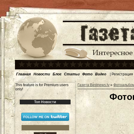
Главная
Новости
Блог
Статьи
Фото
Видео
|
Регистрация
This feature is for Premium users
Газета Bestnews.lv
»
Фотоальбо
only!
Фотог
Топ Новости