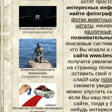
хотят прост
интересных инф
найти фотогра
фотки животных
цитаты
,
наикр
Возможности Windows 7.
различные
[Интересные факты]
познавательны
поисковые системы
что Вы искали и
сайта www.bes
получите увеличе
на страницу полн
Памятник Русалочке в
оставить свой о
Копенгагене
[География и природа]
слайд-шоу
(
sli
сможете увидет
можно упустить с
если Вы наш пос
сайте, тогда у
Интересно: Отличие автокредита
нибудь интерес
от кредита