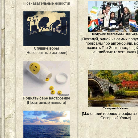
[Познавательные новости]
Ведущие программы Top Gea
[Пожалуй, одной из самых поп
программ про автомобили, м
назвать Top Gear, выходяще
Спящие воры
английских телеканалах.]
[Невероятные истории]
Поднять себе настроение
[Позитивные новости]
Северный Уэльс
[Маленький городок в графстве
Северный Уэльс]