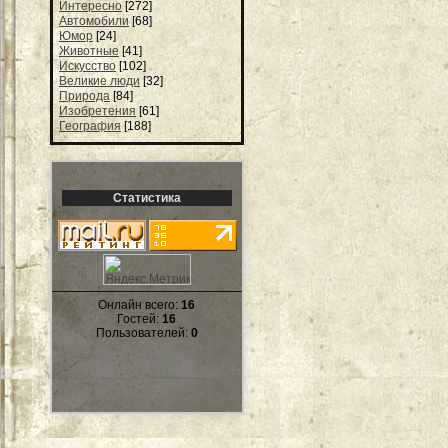
Интересно
[272]
Автомобили
[68]
Юмор
[24]
Животные
[41]
Искусство
[102]
Великие люди
[32]
Природа
[84]
Изобретения
[61]
География
[188]
Статистика
Онлайн всего:
16
Гостей:
16
Пользователей:
0