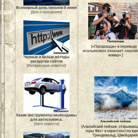
Всемирный день океанов 8 июня
[Дни и праздники]
Папарацци
[«Папарацци» в переводе
итальянского означает «назо
комар».]
Черные и белые методы
раскрутки сайтов
[Интересные новости]
Какие инструменты необходимы
для автосервиса.
Альпийский пейзаж
[Авто новости]
[Альпийский пейзаж, открываю
горы Фёст в окрестностях ку
Гриндевальд, Швейцария