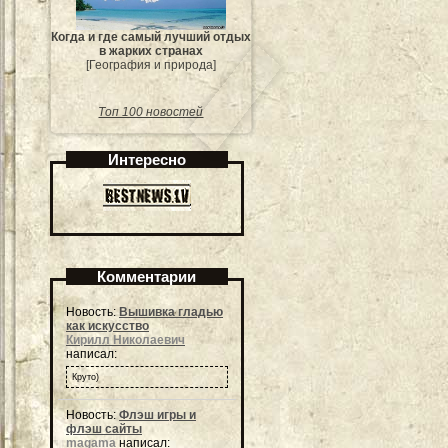
Когда и где самый лучший отдых
в жарких странах
[География и природа]
Топ 100 новостей
Интересно
Комментарии
Новость:
Вышивка гладью
как искусство
Кирилл Николаевич
написал:
Круто)
Новость:
Флэш игры и
флэш сайты
magama
написал: