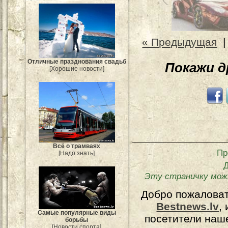
« Предыдущая
Отличные празднования свадьб
Покажи 
[Хорошие новости]
Всё о трамваях
Пр
[Надо знать]
Эту страничку мож
Добро пожалова
Bestnews.lv
,
Самые популярные виды
посетители наш
борьбы
[Новости спорта]