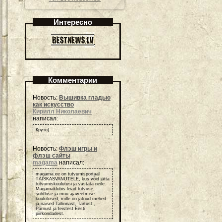
Интересно
Комментарии
Новость:
Вышивка гладью
как искусство
Кирилл Николаевич
написал:
Круто)
Новость:
Флэш игры и
флэш сайты
magama
написал:
magama.ee on tutvumisportaal
TÄISKASVANUTELE, kus võid jätta
tutvumiskuulutusi ja vastata neile.
Magamaklubis leiad tutvuse,
suhtluse ja muu ajaveetmise
kuulutused, mille on jätnud mehed
ja naised Tallinnast, Tartust ,
Pärnust ja teistest Eesti
piirkondadest.