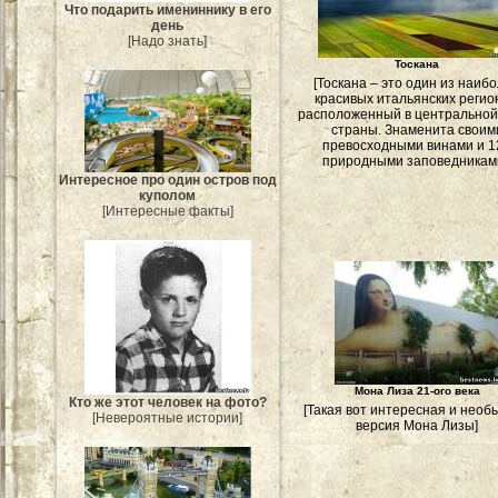
Что подарить имениннику в его
день
[Надо знать]
Тоскана
[Тоскана – это один из наиб
красивых итальянских регио
расположенный в центральной
страны. Знаменита своим
превосходными винами и 1
природными заповедниками
Интересное про один остров под
куполом
[Интересные факты]
Мона Лиза 21-ого века
Кто же этот человек на фото?
[Такая вот интересная и необ
[Невероятные истории]
версия Мона Лизы]