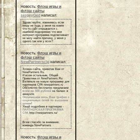
Новость:
Флэш игры и
флэш сайты
sergeyGed
написал:
Здравствуйте, извиняюсь если
пишу не туда, у меня на компе
что-то сайт открывается с
ошибкой подозреваю что моя
интернет-программа подглючивает
не могу найти причину, у меня у
одного так или у всех?
Новость:
Флэш игры и
флэш сайты
NewPartnerscig
написал:
Хозяин сайта, приветик Вам от
NewPartners.Ru
И всем остальным, Общий
Приветики от NewPartners.Ru
Взгляньте на новую программу для
партнеров СРА newpartners.ru
Обсолютно бесплатно предлагаем
всем по 500 рублей
на баланс в
аккаунте.
Оплачиваем весь Ваш трафик с
социальных сетей по высоким
ценам
!
Узнай подробнее в партнерке -
ПАРТНЕРСКАЯ ПРОГРАММА
СРА
http://newpartners.ru/
Всем спасибо за внимание,
команда NewPartners
Новость:
Флэш игры и