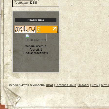
География
[188]
Статистика
Онлайн всего:
1
Гостей:
1
Пользователей:
0
Используются технологии
uCoz
|
Гостевая книга
|
Каталог
|
Игры
|
Тесты