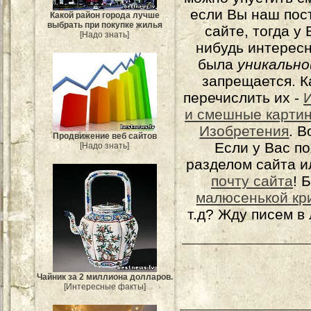
если Вы наш пос
Какой район города лучше
выбрать при покупке жилья
сайте, тогда у
[Надо знать]
нибудь интерес
была
уникально
запрещается. К
перечислить их -
и смешные карти
Изобретения
. 
Продвижение веб сайтов
Если у Вас п
[Надо знать]
разделом сайта и
почту сайта
! 
малюсенькой кр
т.д? Жду писем в
Чайник за 2 миллиона долларов.
[Интересные факты]