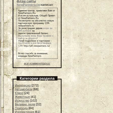
флэш сайты
NewPartnerscig
написал:
Администратор, приветики Вам от
NewPartners.Ru
И всем остальным, Общий Привет
от NewPartners.Ru
Посмотрите на обсолютно новую
партнерскую программу СРА
newpartners.ru
За регистрацию дарим
всем по
500 рублей
на
зарегистрированный баланс.
Выкупаем весь Ваш трафик с
сайта за дорого
!
Узнай подробнее в партнерке -
ПАРТНЕРСКАЯ ПРОГРАММА
СРА
http://aff.newpartners.ru/
Всем спасибо за внимание,
команда NewPartners
все комментарии
Категории раздела
Интересно
[272]
Автомобили
[68]
Юмор
[24]
Животные
[41]
Искусство
[102]
Великие люди
[32]
Природа
[84]
Изобретения
[61]