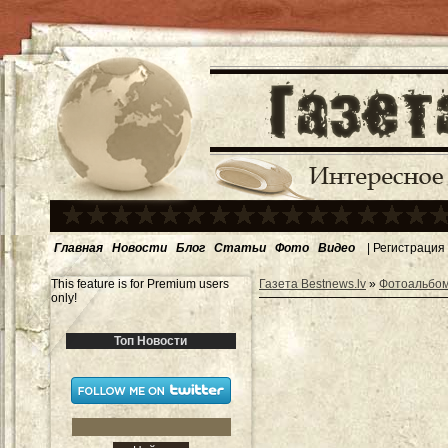
Главная
Новости
Блог
Статьи
Фото
Видео
|
Регистрация
This feature is for Premium users
Газета Bestnews.lv
»
Фотоальбо
only!
Топ Новости