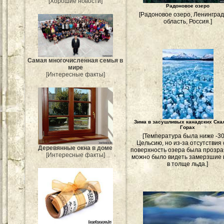
[Хорошие новости]
Радоновое озеро
[Радоновое озеро, Ленинград
область, Россия.]
Самая многочисленная семья в
мире
[Интересные факты]
Зима в засушливых канадских Ск
Горах
[Температура была ниже -30
Цельсию, но из-за отсутствия 
Деревянные окна в доме
поверхность озера была прозрач
[Интересные факты]
можно было видеть замерзшие
в толще льда.]