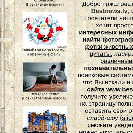
блондинках
Добро пожалова
[Позитивные новости]
Bestnews.lv
,
посетители наш
хотят прост
интересных инф
найти фотогра
фотки животных
Новый Год не за горами...
цитаты
,
наикр
[Интересные факты]
различные
познавательны
поисковые системы
что Вы искали и
сайта www.bes
Что такое лень?
получите увеличе
[Познавательные новости]
на страницу полн
оставить свой о
слайд-шоу
(
sli
сможете увидет
можно упустить с