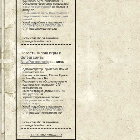
партнеров СРА newpartners.ru
Обсолютно бесплатно предлагаем
всем по 500 рублей
на баланс в
аккаунте.
Оплачиваем весь Ваш трафик с
социальных сетей по высоким
ценам
!
Узнай подробнее в партнерке -
ПАРТНЕРСКАЯ ПРОГРАММА
СРА
http://newpartners.ru/
Всем спасибо за внимание,
команда NewPartners
Новость:
Флэш игры и
флэш сайты
NewPartnerscig
написал:
Администратор, приветики Вам от
NewPartners.Ru
И всем остальным, Общий Привет
от NewPartners.Ru
Посмотрите на обсолютно новую
партнерскую программу СРА
newpartners.ru
За регистрацию дарим
всем по
500 рублей
на
зарегистрированный баланс.
Выкупаем весь Ваш трафик с
сайта за дорого
!
Узнай подробнее в партнерке -
ПАРТНЕРСКАЯ ПРОГРАММА
СРА
http://aff.newpartners.ru/
Всем спасибо за внимание,
команда NewPartners
все комментарии