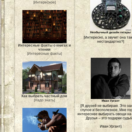
[Интересное]
Необычный дизайн гитары
[Интересно, а звучит она та
нестандартно?]
Интересные факты о книгах и
чтении
[Интересные факты]
Как выбрать частный дом
[Надо знать]
Иван Ургант
[Я друзей не выбираю. Это за
глупое и бесполезное. Мне го
интереснее выбирать овощи на
Друзья – это подарки судьб
Иван Ургант]