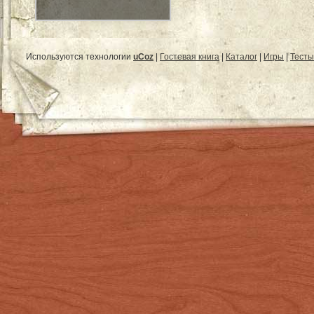
Используются технологии
uCoz
|
Гостевая книга
|
Каталог
|
Игры
|
Тесты