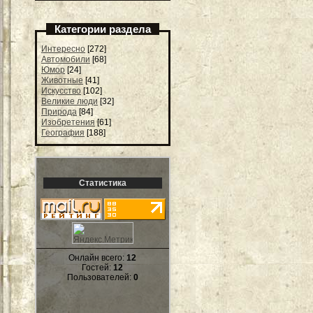
Категории раздела
Интересно
[272]
Автомобили
[68]
Юмор
[24]
Животные
[41]
Искусство
[102]
Великие люди
[32]
Природа
[84]
Изобретения
[61]
География
[188]
Статистика
Онлайн всего:
12
Гостей:
12
Пользователей:
0