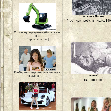
Час-пик в Чикаго
[Час-пик и пробки в Чикаго, 1905
Строй мусор нужно убирать так
же
[Строительство]
Выбираем хорошего психолога
Поцелуй
[Надо знать]
[Burdge-bug]