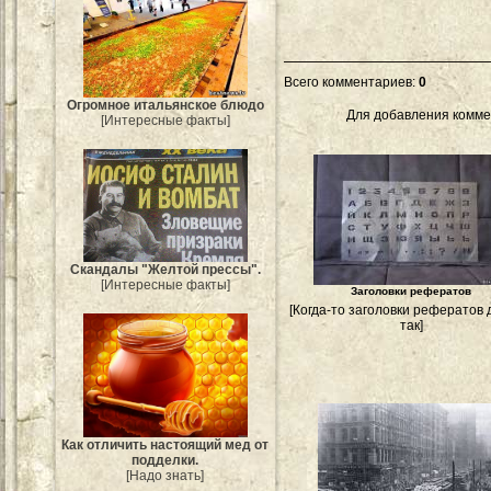
Всего комментариев
:
0
Огромное итальянское блюдо
Для добавления комме
[Интересные факты]
Скандалы "Желтой прессы".
[Интересные факты]
Заголовки рефератов
[Когда-то заголовки рефератов
так]
Как отличить настоящий мед от
подделки.
[Надо знать]