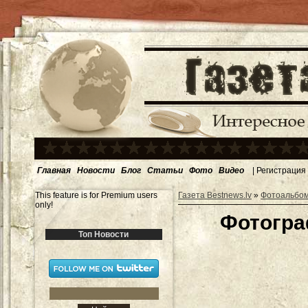
Главная
Новости
Блог
Статьи
Фото
Видео
|
Регистрация
This feature is for Premium users
Газета Bestnews.lv
»
Фотоальбо
only!
Фотогра
Топ Новости