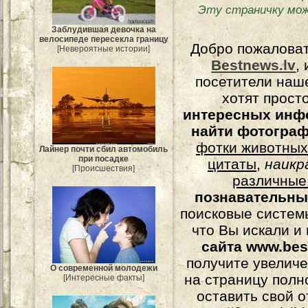
Эту страничку мож
Заблудившая девочка на
велосипеде пересекла границу
Добро пожалова
[Невероятные истории]
Bestnews.lv
,
посетители наш
хотят прост
интересных инф
найти фотогра
фотки животных
Лайнер почти сбил автомобиль
при посадке
цитаты
,
наикр
[Происшествия]
различные
познавательны
поисковые системы
что Вы искали и
сайта www.bes
получите увеличе
О современной молодежи
на страницу полн
[Интересные факты]
оставить свой о