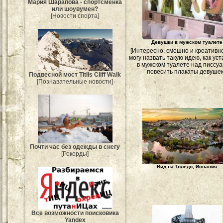
Мария Шарапова - спортсменка
или шоувумен?
[Новости спорта]
Девушки в мужском туалете
[Интересно, смешно и креативно 
могу назвать такую идею, как ус
в мужском туалете над писсу
повесить плакаты девушек
Подвесной мост Titlis Cliff Walk
[Познавательные новости]
Почти час без одежды в снегу
[Рекорды]
Вид на Толедо, Испания
Все возможности поисковика
Yandex