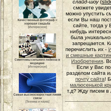
слайд-шоу
(
sli
сможете увидет
можно упустить с
если Вы наш пос
Качественный фотограф =
хорошая свадьба
сайте, тогда у
[Интересное]
нибудь интерес
была
уникально
запрещается. К
перечислить их -
и смешные карти
Симптомы сильного лейкоза в
Изобретения
. 
медицине
Если у Вас п
[Интересное]
разделом сайта и
почту сайта
! 
малюсенькой кр
т.д? Жду писем в
Самая высокоскоростная линия
связи
[Техника и наука]