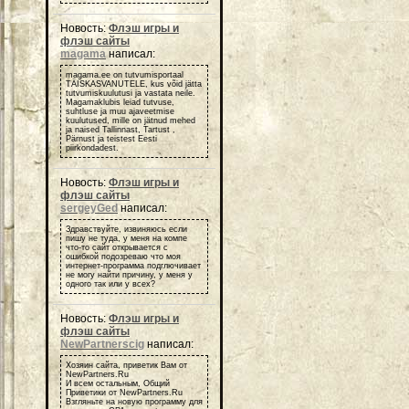
Новость:
Флэш игры и
флэш сайты
magama
написал:
magama.ee on tutvumisportaal
TÄISKASVANUTELE, kus võid jätta
tutvumiskuulutusi ja vastata neile.
Magamaklubis leiad tutvuse,
suhtluse ja muu ajaveetmise
kuulutused, mille on jätnud mehed
ja naised Tallinnast, Tartust ,
Pärnust ja teistest Eesti
piirkondadest.
Новость:
Флэш игры и
флэш сайты
sergeyGed
написал:
Здравствуйте, извиняюсь если
пишу не туда, у меня на компе
что-то сайт открывается с
ошибкой подозреваю что моя
интернет-программа подглючивает
не могу найти причину, у меня у
одного так или у всех?
Новость:
Флэш игры и
флэш сайты
NewPartnerscig
написал:
Хозяин сайта, приветик Вам от
NewPartners.Ru
И всем остальным, Общий
Приветики от NewPartners.Ru
Взгляньте на новую программу для