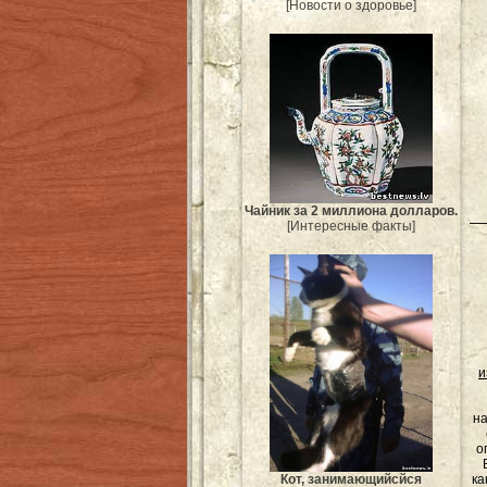
[Новости о здоровье]
Чайник за 2 миллиона долларов.
[Интересные факты]
и
на
о
ка
Кот, занимающийсйся