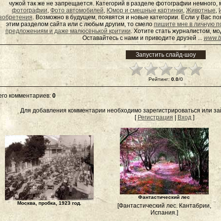
чужой так же не запрещается. Категорий в разделе фотографии немного, 
фотографии
,
Фото автомобилей
,
Юмор и смешные картинки
,
Животные
,
зобретения
. Возможно в будущем, появятся и новые категории. Если у Вас 
этим разделом сайта или с любым другим, то смело
пишите мне в личную п
предложениям и даже малюсенькой критики
. Хотите стать журналистом, м
Оставайтесь с нами и приводите друзей ...
www.b
Рейтинг
:
0.0
/
0
его комментариев
:
0
Для добавления комментарии необходимо зарегистрироваться или зай
[
Регистрация
|
Вход
]
Фантастический лес
Москва, пробка, 1923 год.
[Фантастический лес. Кантабрии,
Испания.]