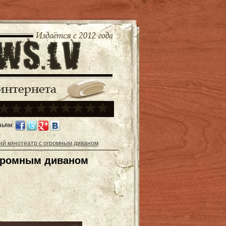
зьям:
й кинотеатр с огромным диваном
огромным диваном