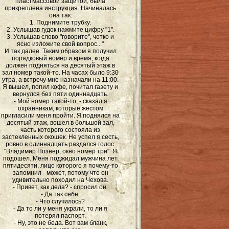
пластмассовой защитой, была
прикреплена инструкция. Начиналась
она так:
1. Поднимите трубку.
2. Услышав гудок нажмите цифру "1".
3. Услышав слово "говорите", четко и
ясно изложите свой вопрос..."
И так далее. Таким образом я получил
порядковый номер и время, когда
должен подняться на десятый этаж в
зал номер такой-то. На часах было 9:30
утра, а встречу мне назначали на 11:00.
Я вышел, попил кофе, почитал газету и
вернулся без пяти одиннадцать.
- Мой номер такой-то, - сказал я
охранникам, которые жестом
пригласили меня пройти. Я поднялся на
десятый этаж, вошел в большой зал,
часть которого состояла из
застекленных окошек. Не успел я сесть,
ровно в одиннадцать раздался голос:
"Владимир Познер, окно номер три". Я
подошел. Меня поджидал мужчина лет
пятидесяти, лицо которого я почему-то
запомнил - может, потому что он
удивительно походил на Чехова.
- Привет, как дела? - спросил он.
- Да так себе.
- Что случилось?
- Да то ли у меня украли, то ли я
потерял паспорт.
- Ну, это не беда. Вот вам бланк,