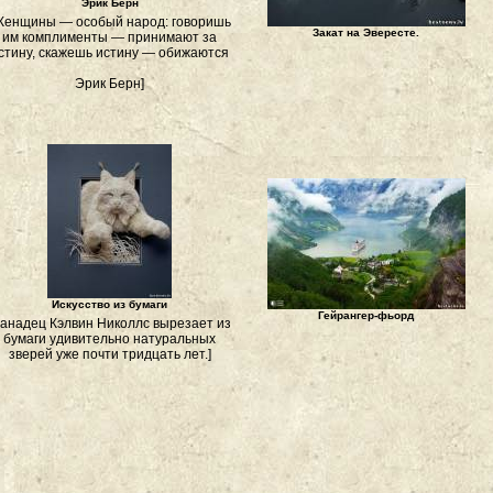
Эрик Берн
Женщины — особый народ: говоришь
Закат на Эвересте.
им комплименты — принимают за
стину, скажешь истину — обижаются
Эрик Берн]
Искусство из бумаги
Гейрангер-фьорд
Канадец Кэлвин Николлс вырезает из
бумаги удивительно натуральных
зверей уже почти тридцать лет.]