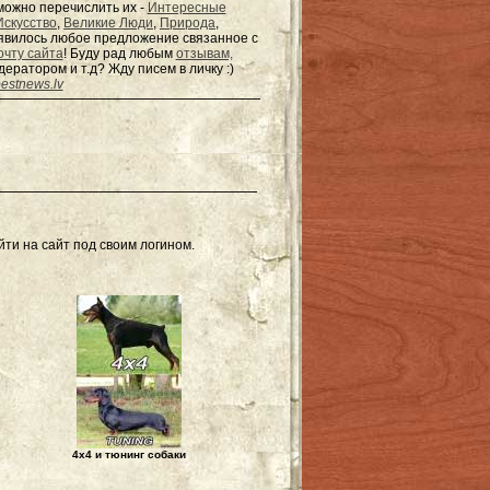
можно перечислить их -
Интересные
Искусство
,
Великие Люди
,
Природа
,
появилось любое предложение связанное с
очту сайта
! Буду рад любым
отзывам,
одератором и т.д? Жду писем в
личку
:)
estnews.lv
ти на сайт под своим логином.
4х4 и тюнинг собаки