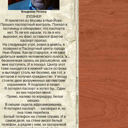
Владимир Познер
[ПОЗНЕР
Я прилетел из Москвы в Нью-Йорк.
Прошел паспортный контроль. Поехал в
гостиницу и обнаружил, что паспорта
нет. То ли его украли, то ли я его
выронил, но факт оставался фактом :
паспорт пропал.
На следующее утро, ровно в девять, я
позвонил в Паспортный центр города
Нью-Йорка. Как ни старался, я не смог
добиться живого человеческого голоса, а
бесконечная запись не разъясняла, как
мне поступить. И я поехал. Центр этот
тоже находится в нижней части острова
и выглядит столь же безлико, как тот, в
котором я получил гражданство. У входа
стояли двое вооруженных автоматами
охранников. Я подошел и начал:
- Я потерял паспорт и хотел бы...Один
из них перебил меня:
- Прямо, налево по коридору, белое
окошко.
В окошке сидела афроамериканка.
- Я потерял паспорт... - заговорил я, но
она тоже перебила:
- Белый телефон на стенке справа. И в
самом деле, на стене висел белый
телефон, а рядом с ним, за прозрачной