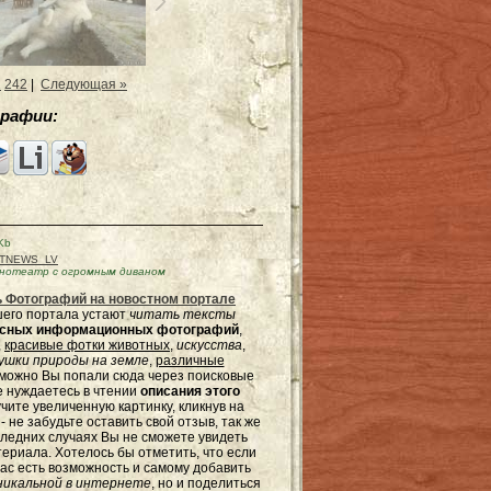
1
242
|
Следующая »
рафии:
Kb
TNEWS_LV
нотеатр с огромным диваном
 Фотографий на новостном портале
ашего портала устают
читать тексты
ресных информационных фотографий
,
,
красивые фотки животных
,
искусства
,
шки природы на земле
,
различные
зможно Вы попали сюда через поисковые
не нуждаетесь в чтении
описания этого
чите увеличенную картинку, кликнув на
не забудьте оставить свой отзыв, так же
оследних случаях Вы не сможете увидеть
териала. Хотелось бы отметить, что если
ас есть возможность и самому добавить
никальной в интернете
, но и поделиться