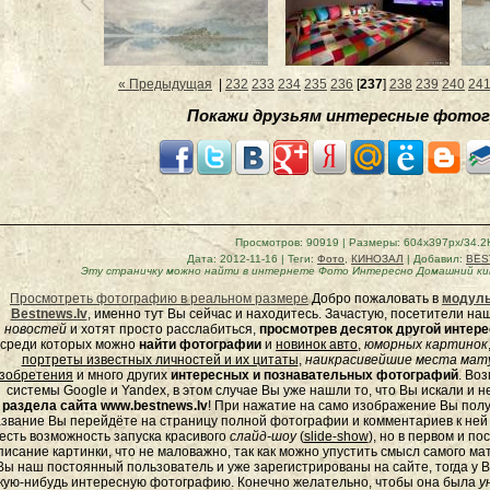
« Предыдущая
|
232
233
234
235
236
[
237
]
238
239
240
24
Покажи друзьям интересные фотог
Просмотров
: 90919 |
Размеры
: 604x397px/34.2
Дата
: 2012-11-16 |
Теги
:
Фото
,
КИНОЗАЛ
|
Добавил
:
BES
Эту страничку можно найти в интернете
Фото Интересно Домашний ки
Просмотреть фотографию в реальном размере
Добро пожаловать в
модуль
Bestnews.lv
, именно тут Вы сейчас и находитесь. Зачастую, посетители н
новостей
и хотят просто расслабиться,
просмотрев десяток другой инте
среди которых можно
найти фотографии
и
новинок авто
,
юморных
картинок
портреты известных личностей и их цитаты
,
наикрасивейшие места мату
зобретения
и много других
интересных и познавательных фотографий
. Во
системы Google и Yandex, в этом случае Вы уже нашли то, что Вы искали и 
раздела сайта www.bestnews.lv
! При нажатие на само изображение Вы полу
звание Вы перейдёте на страницу полной фотографии и комментариев к ней - 
есть возможность запуска красивого
слайд-шоу
(
slide-show
), но в первом и п
писание картинки, что не маловажно, так как можно упустить смысл самого ма
Вы наш постоянный пользователь и уже зарегистрированы на сайте, тогда у В
кую-нибудь интересную фотографию. Конечно желательно, чтобы она была
у