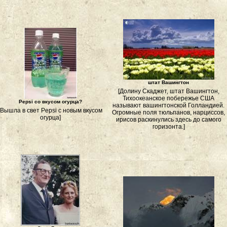
штат Вашингтон
[Долину Скаджет, штат Вашингтон,
Тихоокеанское побережье США
Pepsi со вкусом огурца?
называют вашингтонской Голландией.
[Вышла в свет Pepsi с новым вкусом
Огромные поля тюльпанов, нарциссов,
огурца]
ирисов раскинулись здесь до самого
горизонта.]