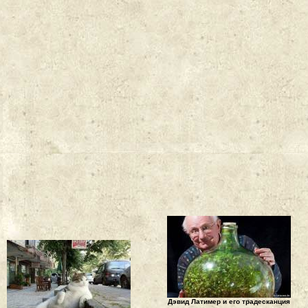
Дэвид Латимер и его традесканция