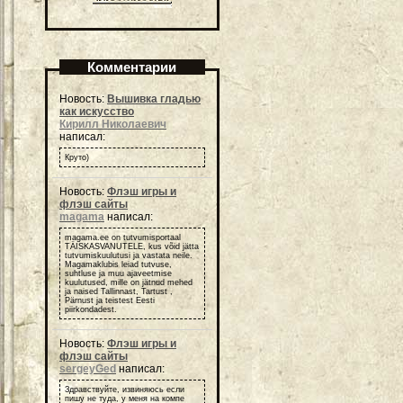
Комментарии
Новость:
Вышивка гладью
как искусство
Кирилл Николаевич
написал:
Круто)
Новость:
Флэш игры и
флэш сайты
magama
написал:
magama.ee on tutvumisportaal
TÄISKASVANUTELE, kus võid jätta
tutvumiskuulutusi ja vastata neile.
Magamaklubis leiad tutvuse,
suhtluse ja muu ajaveetmise
kuulutused, mille on jätnud mehed
ja naised Tallinnast, Tartust ,
Pärnust ja teistest Eesti
piirkondadest.
Новость:
Флэш игры и
флэш сайты
sergeyGed
написал:
Здравствуйте, извиняюсь если
пишу не туда, у меня на компе