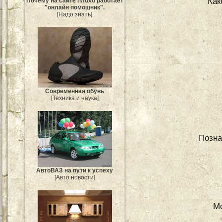
Как
Почему на сайте плохо работает
"онлайн помощник".
[Надо знать]
Современная обувь
[Техника и наука]
Позна
АвтоВАЗ на пути к успеху
[Авто новости]
М