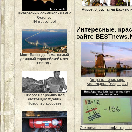
Puppet Show. Тайна Джойвил
Интересный осьминог - Дамбо
Октопус
[Интересное]
Интересные, кра
сайте BESTnews.l
Мост Васко да Гама, самый
длинный европейский мост
[Рекорды]
Ветряные мельницы
Амстердама
[
География
]
Силовая аэробика для
настоящих мужчин
[Новости о здоровье]
Считаем по японски
[
Интересн