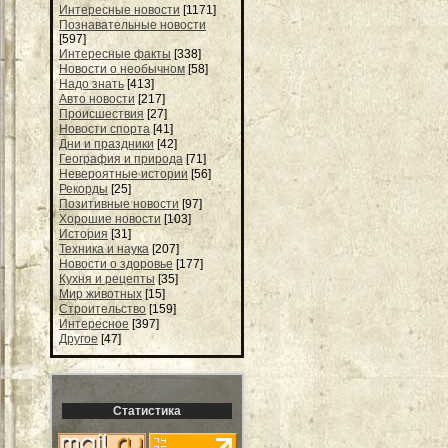
Интересные новости
[1171]
Познавательные новости
[597]
Интересные факты
[338]
Новости о необычном
[58]
Надо знать
[413]
Авто новости
[217]
Происшествия
[27]
Новости спорта
[41]
Дни и праздники
[42]
География и природа
[71]
Невероятные истории
[56]
Рекорды
[25]
Позитивные новости
[97]
Хорошие новости
[103]
История
[31]
Техника и наука
[207]
Новости о здоровье
[177]
Кухня и рецепты
[35]
Мир животных
[15]
Строительство
[159]
Интересное
[397]
Другое
[47]
Статистика