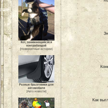
К
Зн
Кот, занимающийсйся
контрабандой
[Невероятные истории]
Кон
Разные брызговики для
автомобиля
[Авто новости]
Как выг