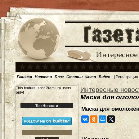
Главная
Новости
Блог
Статьи
Фото
Видео
|
Регистрация
This feature is for Premium users
Интересные новос
only!
Маска для омоло
Топ Новости
Маска для омоложен