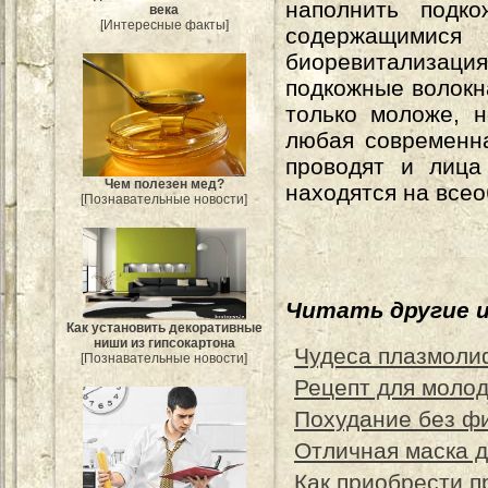
наполнить подко
века
[Интересные факты]
содержащимис
биоревитализац
подкожные волокн
только моложе, н
любая современн
проводят и лица
Чем полезен мед?
находятся на все
[Познавательные новости]
Читать другие 
Как установить декоративные
ниши из гипсокартона
Чудеса плазмоли
[Познавательные новости]
Рецепт для моло
Похудание без фи
Отличная маска д
Как приобрести п