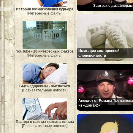
Завтрак с дизайнерам
История возникновения курьера
[Интересные факты]
Имитация состаренной
YouTube - 20 интересных фактов
слоновой кости
[Интересные факты]
Быть здоровым - выспаться
[Познавательные новости]
Анекдот от Романа Третьяков
из «Дома-2»
Правда в газетах познавательна
[Познавательные новости]