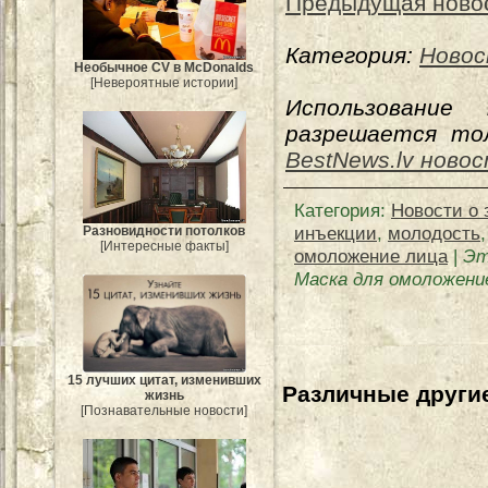
Предыдущая ново
Категория:
Новос
Необычное CV в McDonalds
[Невероятные истории]
Использование
разрешается тол
BestNews.lv ново
Категория
:
Новости о 
инъекции
,
молодость
Разновидности потолков
[Интересные факты]
омоложение лица
|
Эт
Маска для омоложени
15 лучших цитат, изменивших
Различные другие
жизнь
[Познавательные новости]