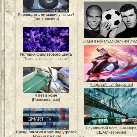
Переводить ли машину на газ?
[Авто новости]
Зидан и Рональдо
[
Великие лю
История фиолетового цвета
[Познавательные новости]
MagicnaAnavi
[
Искусство
]
4 лет в коме
[Происшествия]
Бруклинский мост, Нью-Йорк,
Бренд логотип Apple под угрозой
США
[
Интересно
]
[Техника и наука]