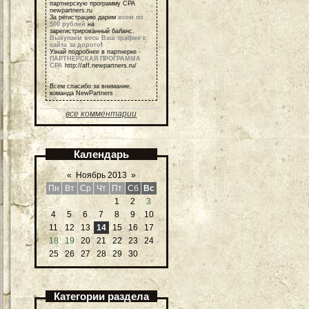
партнерскую программу СРА
newpartners.ru
За регистрацию дарим
всем по
500 рублей
на
зарегистрированный баланс.
Выкупаем весь Ваш трафик с
сайта за дорого
!
Узнай подробнее в партнерке -
ПАРТНЕРСКАЯ ПРОГРАММА
СРА
http://aff.newpartners.ru/
Всем спасибо за внимание,
команда NewPartners
все комментарии
Календарь
«
Ноябрь 2013
»
Пн
Вт
Ср
Чт
Пт
Сб
Вс
1
2
3
4
5
6
7
8
9
10
11
12
13
14
15
16
17
18
19
20
21
22
23
24
25
26
27
28
29
30
Категории раздела