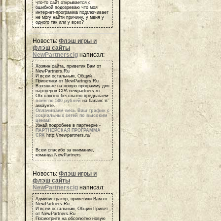
что-то сайт открывается с
ошибкой подозреваю что моя
интернет-программа подглючивает
не могу найти причину, у меня у
одного так или у всех?
Новость:
Флэш игры и
флэш сайты
NewPartnerscig
написал:
Хозяин сайта, приветик Вам от
NewPartners.Ru
И всем остальным, Общий
Приветики от NewPartners.Ru
Взгляньте на новую программу для
партнеров СРА newpartners.ru
Обсолютно бесплатно предлагаем
всем по 500 рублей
на баланс в
аккаунте.
Оплачиваем весь Ваш трафик с
социальных сетей по высоким
ценам
!
Узнай подробнее в партнерке -
ПАРТНЕРСКАЯ ПРОГРАММА
СРА
http://newpartners.ru/
Всем спасибо за внимание,
команда NewPartners
Новость:
Флэш игры и
флэш сайты
NewPartnerscig
написал:
Администратор, приветики Вам от
NewPartners.Ru
И всем остальным, Общий Привет
от NewPartners.Ru
Посмотрите на обсолютно новую