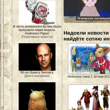
Огневушка-поскакушк
В честь женевского бутика была
выпущена новая модель
Надоели новости 
Audemars Piguet
[Позитивные новости]
найдёте сотню и
58 лет Брюсу Уиллису
[Дни и праздники]
Небесное такси 2. Шторм 201