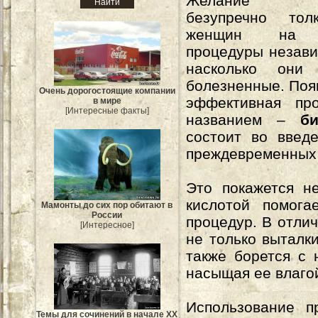
Желание вы
безупречно тол
женщин на р
процедуры незави
насколько они
болезненные. Поя
Очень дорогостоящие компании
эффективная пр
в мире
[Интересные факты]
названием –
би
состоит во введ
преждевременных
Это покажется н
кислотой помога
Мамонты до сих пор обитают в
России
процедур. В отли
[Интересное]
не только выталк
также борется с 
насыщая ее влаго
Использование п
Темы для сочинений в начале XX