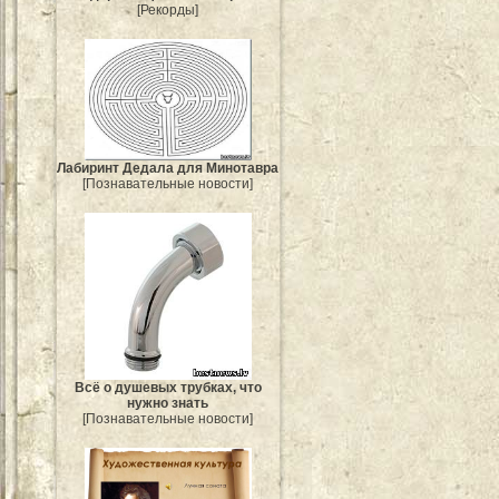
[Рекорды]
Лабиринт Дедала для Минотавра
[Познавательные новости]
Всё о душевых трубках, что
нужно знать
[Познавательные новости]