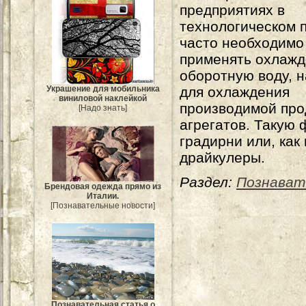
предприятиях в
технологическом 
часто необходимо
применять охлаж
оборотную воду, 
Украшение для мобильника
для охлаждения
виниловой наклейкой
производимой про
[Надо знать]
агрегатов. Такую
градирни или, как
драйкулеры.
Раздел:
Познават
Брендовая одежда прямо из
Италии.
[Познавательные новости]
Познавательная статья о