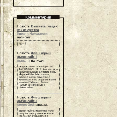
Комментарии
Новость:
Вышивка гладью
как искусство
Кирилл Николаевич
написал:
Круто)
Новость:
Флэш игры и
флэш сайты
magama
написал:
magama.ee on tutvumisportaal
TÄISKASVANUTELE, kus võid jätta
tutvumiskuulutusi ja vastata neile.
Magamaklubis leiad tutvuse,
suhtluse ja muu ajaveetmise
kuulutused, mille on jätnud mehed
ja naised Tallinnast, Tartust ,
Pärnust ja teistest Eesti
piirkondadest.
Новость:
Флэш игры и
флэш сайты
sergeyGed
написал:
Здравствуйте, извиняюсь если
пишу не туда, у меня на компе
что-то сайт открывается с