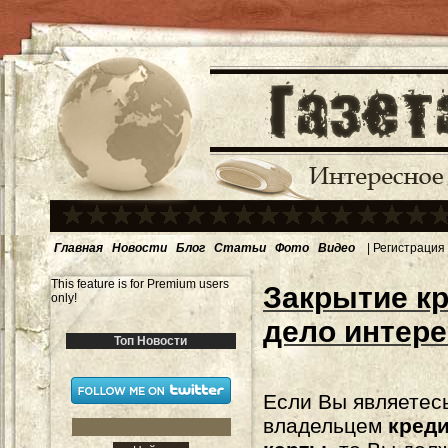
Главная
Новости
Блог
Статьи
Фото
Видео
|
Регистрация
This feature is for Premium users
Закрытие к
only!
дело интер
Топ Новости
Если Вы являетес
владельцем
креди