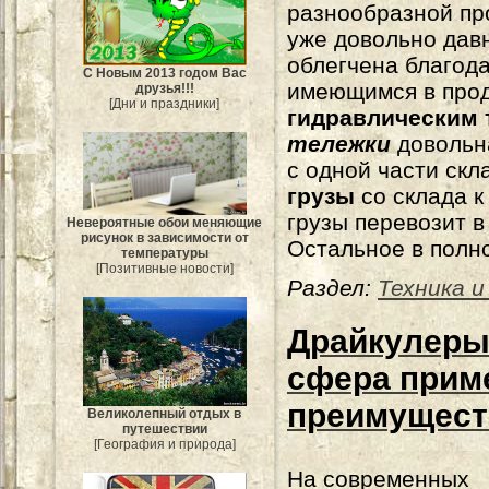
разнообразной пр
уже довольно дав
облегчена благод
С Новым 2013 годом Вас
имеющимся в про
друзья!!!
[Дни и праздники]
гидравлическим 
тележки
довольн
с одной части скл
грузы
со склада к
грузы перевозит в
Невероятные обои меняющие
рисунок в зависимости от
Остальное в полн
температуры
[Позитивные новости]
Раздел:
Техника и
Драйкулеры 
сфера прим
преимущест
Великолепный отдых в
путешествии
[География и природа]
На современных