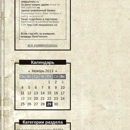
newpartners.ru
За регистрацию дарим
всем по
500 рублей
на
зарегистрированный баланс.
Выкупаем весь Ваш трафик с
сайта за дорого
!
Узнай подробнее в партнерке -
ПАРТНЕРСКАЯ ПРОГРАММА
СРА
http://aff.newpartners.ru/
Всем спасибо за внимание,
команда NewPartners
все комментарии
Календарь
«
Ноябрь 2013
»
Пн
Вт
Ср
Чт
Пт
Сб
Вс
1
2
3
4
5
6
7
8
9
10
11
12
13
14
15
16
17
18
19
20
21
22
23
24
25
26
27
28
29
30
Категории раздела