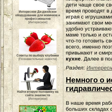
дети чаще свое с
время проводят в 
Интересное Ди-джейское
оборудование для новичков и
играя с игрушками
профессионалов
занимают свои ме
[Интересное]
удобно устраиваю
маме только и оста
что-то готовить с
всего, именно по
привыкают и смиря
Советы по выбору клубники
кухне
. Далее в п
[Познавательные новости]
Раздел:
Интерес
Немного о 
гидравличе
Найти вторую половинку на
сайте знакомств
[Интересное]
В наше время раб
больших складах 