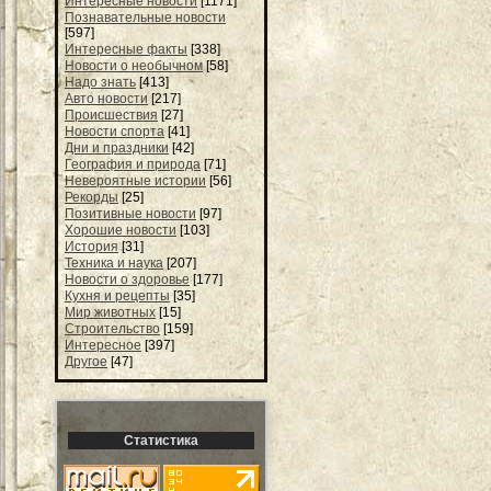
Интересные новости
[1171]
Познавательные новости
[597]
Интересные факты
[338]
Новости о необычном
[58]
Надо знать
[413]
Авто новости
[217]
Происшествия
[27]
Новости спорта
[41]
Дни и праздники
[42]
География и природа
[71]
Невероятные истории
[56]
Рекорды
[25]
Позитивные новости
[97]
Хорошие новости
[103]
История
[31]
Техника и наука
[207]
Новости о здоровье
[177]
Кухня и рецепты
[35]
Мир животных
[15]
Строительство
[159]
Интересное
[397]
Другое
[47]
Статистика