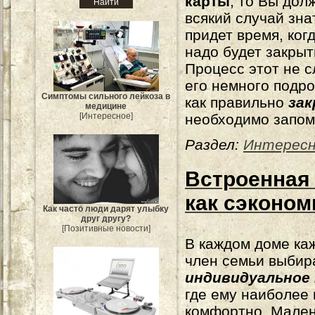
карты
, то Вы дол
всякий случай зна
придет время, ког
надо будет закрыт
Процесс этот не 
его немного подро
Симптомы сильного лейкоза в
как правильно
за
медицине
[Интересное]
необходимо запом
Раздел:
Интерес
Встроенная 
как сэконом
Как часто люди дарят улыбку
друг другу?
[Позитивные новости]
В каждом доме ка
член семьи выбир
индивидуальное
где ему наиболее 
комфортно. Мале