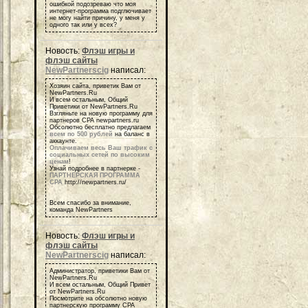
ошибкой подозреваю что моя
интернет-программа подглючивает
не могу найти причину, у меня у
одного так или у всех?
Новость:
Флэш игры и
флэш сайты
NewPartnerscig
написал:
Хозяин сайта, приветик Вам от
NewPartners.Ru
И всем остальным, Общий
Приветики от NewPartners.Ru
Взгляньте на новую программу для
партнеров СРА newpartners.ru
Обсолютно бесплатно предлагаем
всем по 500 рублей
на баланс в
аккаунте.
Оплачиваем весь Ваш трафик с
социальных сетей по высоким
ценам
!
Узнай подробнее в партнерке -
ПАРТНЕРСКАЯ ПРОГРАММА
СРА
http://newpartners.ru/
Всем спасибо за внимание,
команда NewPartners
Новость:
Флэш игры и
флэш сайты
NewPartnerscig
написал:
Администратор, приветики Вам от
NewPartners.Ru
И всем остальным, Общий Привет
от NewPartners.Ru
Посмотрите на обсолютно новую
партнерскую программу СРА