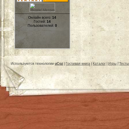
Онлайн всего:
14
Гостей:
14
Пользователей:
0
Используются технологии
uCoz
|
Гостевая книга
|
Каталог
|
Игры
|
Тесты