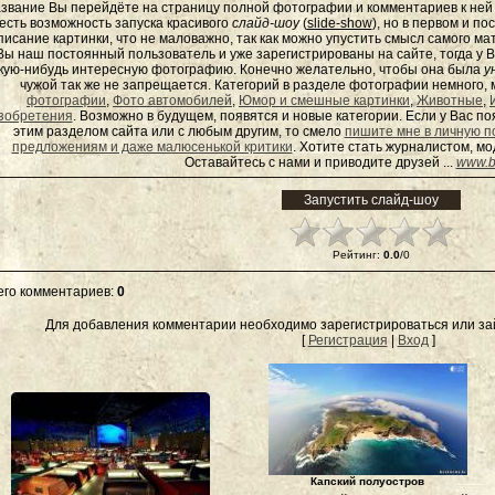
звание Вы перейдёте на страницу полной фотографии и комментариев к ней - 
есть возможность запуска красивого
слайд-шоу
(
slide-show
), но в первом и п
писание картинки, что не маловажно, так как можно упустить смысл самого ма
Вы наш постоянный пользователь и уже зарегистрированы на сайте, тогда у В
кую-нибудь интересную фотографию. Конечно желательно, чтобы она была
у
чужой так же не запрещается. Категорий в разделе фотографии немного, 
фотографии
,
Фото автомобилей
,
Юмор и смешные картинки
,
Животные
,
зобретения
. Возможно в будущем, появятся и новые категории. Если у Вас 
этим разделом сайта или с любым другим, то смело
пишите мне в личную п
предложениям и даже малюсенькой критики
. Хотите стать журналистом, м
Оставайтесь с нами и приводите друзей ...
www.b
Рейтинг
:
0.0
/
0
его комментариев
:
0
Для добавления комментарии необходимо зарегистрироваться или зай
[
Регистрация
|
Вход
]
Капский полуостров