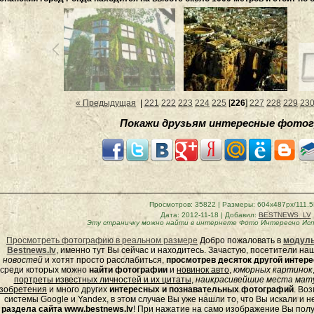
« Предыдущая
|
221
222
223
224
225
[
226
]
227
228
229
23
Покажи друзьям интересные фотог
Просмотров
: 35822 |
Размеры
: 604x487px/111.
Дата
: 2012-11-18 |
Добавил
:
BESTNEWS_LV
Эту страничку можно найти в интернете
Фото Интересно Исп
Просмотреть фотографию в реальном размере
Добро пожаловать в
модуль
Bestnews.lv
, именно тут Вы сейчас и находитесь. Зачастую, посетители н
новостей
и хотят просто расслабиться,
просмотрев десяток другой инте
среди которых можно
найти фотографии
и
новинок авто
,
юморных
картинок
портреты известных личностей и их цитаты
,
наикрасивейшие места мату
зобретения
и много других
интересных и познавательных фотографий
. Во
системы Google и Yandex, в этом случае Вы уже нашли то, что Вы искали и 
раздела сайта www.bestnews.lv
! При нажатие на само изображение Вы полу