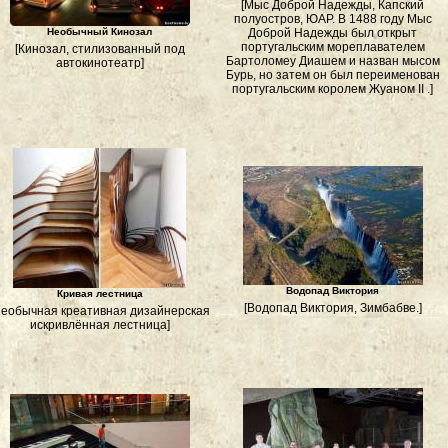
[Мыс Доброй Надежды, Капский
полуостров, ЮАР. В 1488 году Мыс
Необычный Кинозал
Доброй Надежды был открыт
португальским мореплавателем
[Кинозал, стилизованный под
Бартоломеу Диашем и назван мысом
автокинотеатр]
Бурь, но затем он был переименован
португальским королем Жуаном II .]
Водопад Виктория
Кривая лестница
[Водопад Виктория, Зимбабве.]
Необычная креативная дизайнерская
искривлённая лестница]