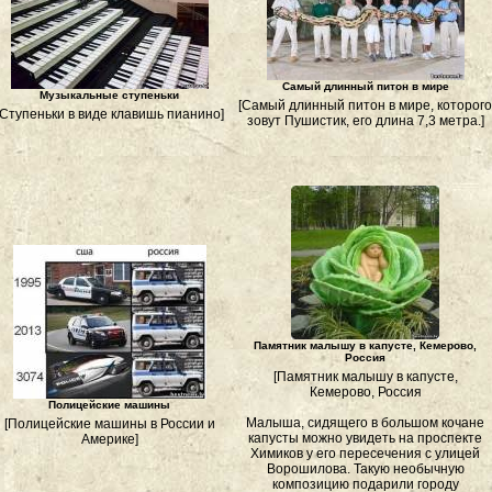
Самый длинный питон в мире
Музыкальные ступеньки
[Самый длинный питон в мире, которого
[Ступеньки в виде клавишь пианино]
зовут Пушистик, его длина 7,3 метра.]
Памятник малышу в капусте, Кемерово,
Россия
[Памятник малышу в капусте,
Кемерово, Россия
Полицейские машины
Малыша, сидящего в большом кочане
[Полицейские машины в России и
капусты можно увидеть на проспекте
Америке]
Химиков у его пересечения с улицей
Ворошилова. Такую необычную
композицию подарили городу