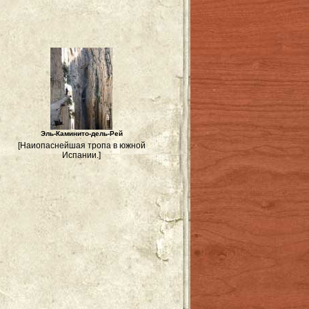
Эль-Каминито-дель-Рей
[Наиопаснейшая тропа в южной
Испании.]