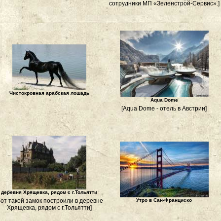
сотрудники МП «Зеленстрой-Сервис».]
Чистокровная арабская лошадь
Aqua Dome
[Aqua Dome - отель в Австрии]
деревня Хрящевка, рядом с г.Тольятти
Вот такой замок построили в деревне
Утро в Сан-Франциско
Хрящевка, рядом с г.Тольятти]