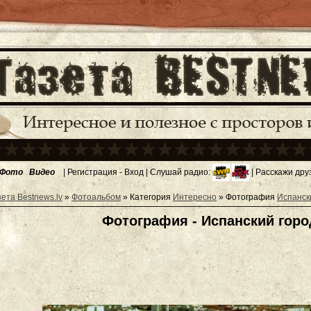
Фото
Видео
|
Регистрация
-
Вход
| Слушай радио:
| Расскажи дру
зета Bestnews.lv
»
Фотоальбом
» Категория
Интересно
» Фотография
Испанск
Фотография - Испанский горо