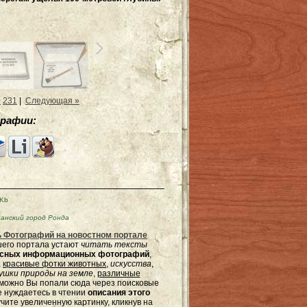
0
231
|
Следующая »
рафии:
5Kb
анский город Ронда
 Фотографий на новостном портале
ашего портала устают
читать тексты
ресных информационных фотографий
,
,
красивые фотки животных
,
искусства
,
шки природы на земле
,
различные
зможно Вы попали сюда через поисковые
не нуждаетесь в чтении
описания этого
чите увеличенную картинку, кликнув на