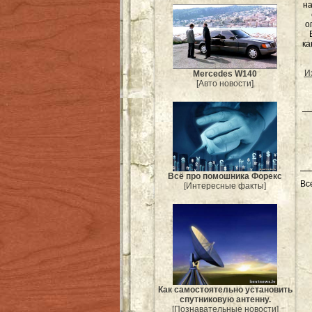
на
о
ка
И
Mercedes W140
[Авто новости]
Всё про помошника Форекс
Вс
[Интересные факты]
Как самостоятельно установить
спутниковую антенну.
[Познавательные новости]