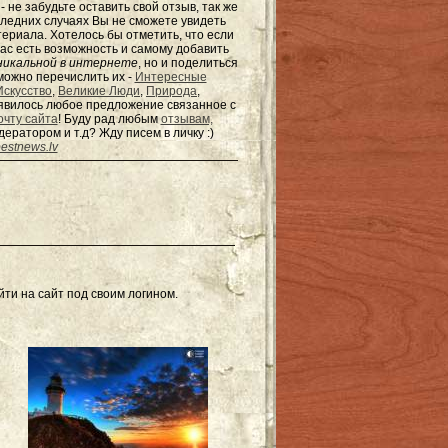
не забудьте оставить свой отзыв, так же
оследних случаях Вы не сможете увидеть
териала. Хотелось бы отметить, что если
ас есть возможность и самому добавить
никальной в интернете
, но и поделиться
можно перечислить их -
Интересные
Искусство
,
Великие Люди
,
Природа
,
появилось любое предложение связанное с
очту сайта
! Буду рад любым
отзывам,
одератором и т.д? Жду писем в
личку
:)
estnews.lv
ти на сайт под своим логином.