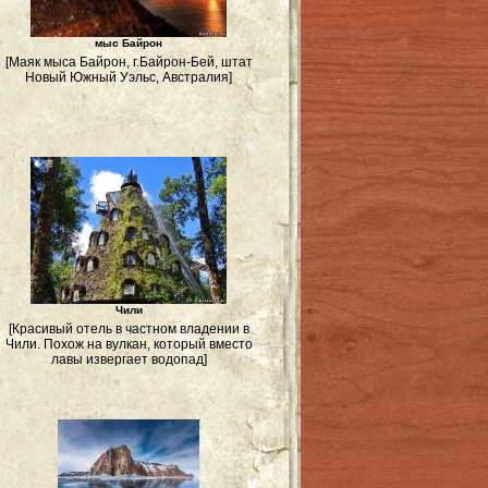
мыс Байрон
[Маяк мыса Байрон, г.Байрон-Бей, штат
Новый Южный Уэльс, Австралия]
Чили
[Красивый отель в частном владении в
Чили. Похож на вулкан, который вместо
лавы извергает водопад]