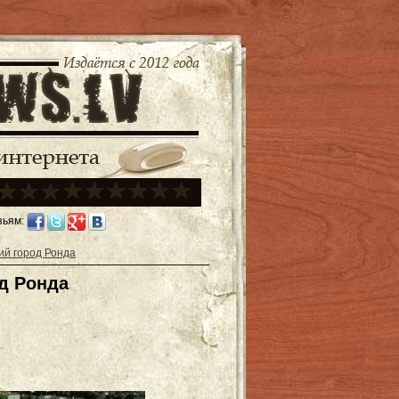
зьям:
ий город Ронда
д Ронда