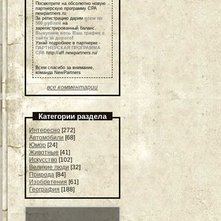
Посмотрите на обсолютно новую
партнерскую программу СРА
newpartners.ru
За регистрацию дарим
всем по
500 рублей
на
зарегистрированный баланс.
Выкупаем весь Ваш трафик с
сайта за дорого
!
Узнай подробнее в партнерке -
ПАРТНЕРСКАЯ ПРОГРАММА
СРА
http://aff.newpartners.ru/
Всем спасибо за внимание,
команда NewPartners
все комментарии
Категории раздела
Интересно
[272]
Автомобили
[68]
Юмор
[24]
Животные
[41]
Искусство
[102]
Великие люди
[32]
Природа
[84]
Изобретения
[61]
География
[188]