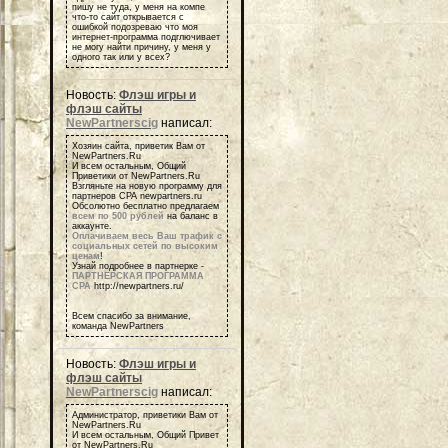
пишу не туда, у меня на компе
что-то сайт открывается с
ошибкой подозреваю что моя
интернет-программа подглючивает
не могу найти причину, у меня у
одного так или у всех?
Новость:
Флэш игры и
флэш сайты
NewPartnerscig
написал:
Хозяин сайта, приветик Вам от
NewPartners.Ru
И всем остальным, Общий
Приветики от NewPartners.Ru
Взгляньте на новую программу для
партнеров СРА newpartners.ru
Обсолютно бесплатно предлагаем
всем по 500 рублей
на баланс в
аккаунте.
Оплачиваем весь Ваш трафик с
социальных сетей по высоким
ценам
!
Узнай подробнее в партнерке -
ПАРТНЕРСКАЯ ПРОГРАММА
СРА
http://newpartners.ru/
Всем спасибо за внимание,
команда NewPartners
Новость:
Флэш игры и
флэш сайты
NewPartnerscig
написал:
Администратор, приветики Вам от
NewPartners.Ru
И всем остальным, Общий Привет
от NewPartners.Ru