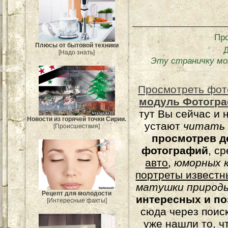
Пр
Плюсы от бытовой техники
[Надо знать]
Эту страничку мо
Просмотреть фот
модуль Фотогра
тут Вы сейчас и 
Новости из горячей точки Сирии.
устают
читать
[Происшествия]
просмотрев д
фотографий
, с
авто
,
юморных
к
портреты известн
матушки природы
Рецепт для молодости
интересных и п
[Интересные факты]
сюда через поис
уже нашли то, ч