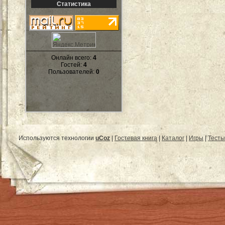
Статистика
Онлайн всего:
4
Гостей:
4
Пользователей:
0
Используются технологии
uCoz
|
Гостевая книга
|
Каталог
|
Игры
|
Тесты