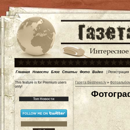
Главная
Новости
Блог
Статьи
Фото
Видео
|
Регистрация
This feature is for Premium users
Газета Bestnews.lv
»
Фотоальбо
only!
Фотогра
Топ Новости