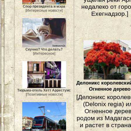
недалеко от гор
Спор президента и мэра
[Интересные новости]
Ехегнадзор.]
Скучно? Что делать?
[Интересное]
Делоникс королевски
Огненное дерево
Тюрьма-отель Хетт Аррестуис
[Позитивные новости]
[Делоникс королев
(Delonix regia) и
Огненное дере
родом из Мадагас
и растет в страна