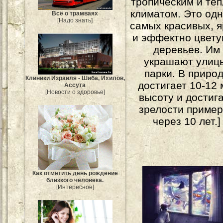
тропическим и те
климатом. Это одн
Всё о трамваях
[Надо знать]
самых красивых, я
и эффектно цвет
деревьев. Им
украшают улиц
парки. В приро
Клиники Израиля - Шиба, Ихилов,
достигает 10-12 
Ассута
[Новости о здоровье]
высоту и достиг
зрелости приме
через 10 лет.]
Как отметить день рождение
близкого человека.
[Интересное]