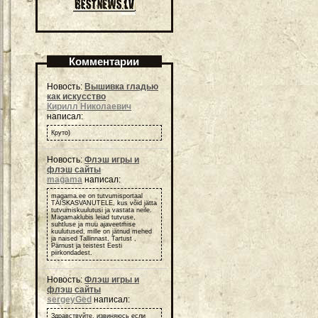
Комментарии
Новость:
Вышивка гладью
как искусство
Кирилл Николаевич
написал:
Круто)
Новость:
Флэш игры и
флэш сайты
magama
написал:
magama.ee on tutvumisportaal
TÄISKASVANUTELE, kus võid jätta
tutvumiskuulutusi ja vastata neile.
Magamaklubis leiad tutvuse,
suhtluse ja muu ajaveetmise
kuulutused, mille on jätnud mehed
ja naised Tallinnast, Tartust ,
Pärnust ja teistest Eesti
piirkondadest.
Новость:
Флэш игры и
флэш сайты
sergeyGed
написал:
Здравствуйте, извиняюсь если