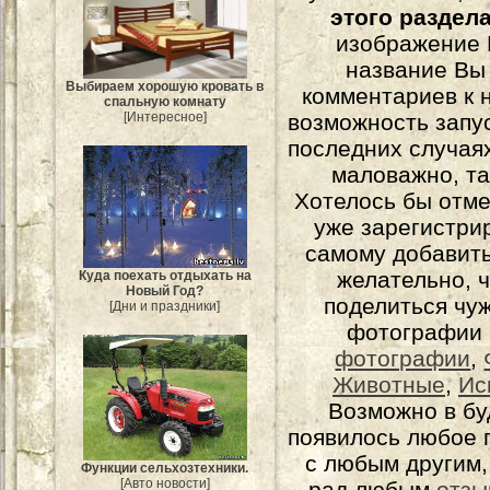
этого раздел
изображение 
название Вы
Выбираем хорошую кровать в
комментариев к н
спальную комнату
[Интересное]
возможность запу
последних случаях
маловажно, та
Хотелось бы отме
уже зарегистрир
самому добавит
желательно, 
Куда поехать отдыхать на
Новый Год?
поделиться чуж
[Дни и праздники]
фотографии 
фотографии
,
Животные
,
Ис
Возможно в бу
появилось любое 
с любым другим,
Функции сельхозтехники.
[Авто новости]
рад любым
отзы