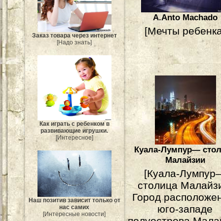
A.Anto Machado
[Мечты ребенка
Заказ товара через интернет
[Надо знать]
Как играть с ребенком в
развивающие игрушки.
[Интересное]
Куала-Лумпур— сто
Малайзии
[Куала-Лумпур
столица Малайз
Город расположе
Наш позитив зависит только от
юго-западе
нас самих
[Интересные новости]
полуострова Малак