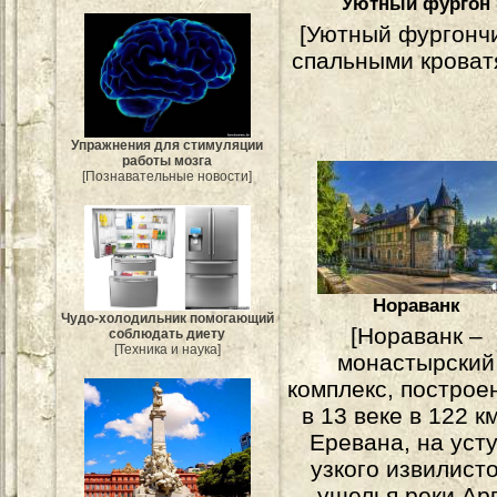
Уютный фургон
[Уютный фургончи
спальными кроват
Упражнения для стимуляции
работы мозга
[Познавательные новости]
Нораванк
Чудо-холодильник помогающий
[Нораванк –
соблюдать диету
[Техника и наука]
монастырский
комплекс, построе
в 13 веке в 122 к
Еревана, на уст
узкого извилист
ущелья реки Ар