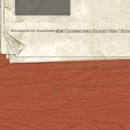
Используются технологии
uCoz
|
Гостевая книга
|
Каталог
|
Игры
|
Тесты