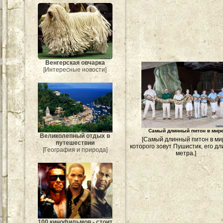
Венгерская овчарка
[Интересные новости]
Самый длинный питон в мир
Великолепный отдых в
[Самый длинный питон в ми
путешествии
которого зовут Пушистик, его дл
[География и природа]
метра.]
100 кинофильмов - стоит