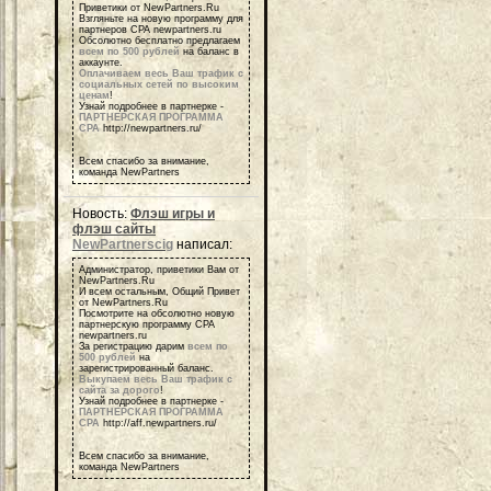
Приветики от NewPartners.Ru
Взгляньте на новую программу для
партнеров СРА newpartners.ru
Обсолютно бесплатно предлагаем
всем по 500 рублей
на баланс в
аккаунте.
Оплачиваем весь Ваш трафик с
социальных сетей по высоким
ценам
!
Узнай подробнее в партнерке -
ПАРТНЕРСКАЯ ПРОГРАММА
СРА
http://newpartners.ru/
Всем спасибо за внимание,
команда NewPartners
Новость:
Флэш игры и
флэш сайты
NewPartnerscig
написал:
Администратор, приветики Вам от
NewPartners.Ru
И всем остальным, Общий Привет
от NewPartners.Ru
Посмотрите на обсолютно новую
партнерскую программу СРА
newpartners.ru
За регистрацию дарим
всем по
500 рублей
на
зарегистрированный баланс.
Выкупаем весь Ваш трафик с
сайта за дорого
!
Узнай подробнее в партнерке -
ПАРТНЕРСКАЯ ПРОГРАММА
СРА
http://aff.newpartners.ru/
Всем спасибо за внимание,
команда NewPartners