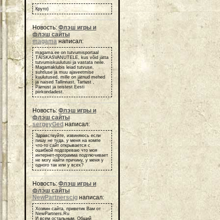
Круто)
Новость:
Флэш игры и
флэш сайты
magama
написал:
magama.ee on tutvumisportaal
TÄISKASVANUTELE, kus võid jätta
tutvumiskuulutusi ja vastata neile.
Magamaklubis leiad tutvuse,
suhtluse ja muu ajaveetmise
kuulutused, mille on jätnud mehed
ja naised Tallinnast, Tartust ,
Pärnust ja teistest Eesti
piirkondadest.
Новость:
Флэш игры и
флэш сайты
sergeyGed
написал:
Здравствуйте, извиняюсь если
пишу не туда, у меня на компе
что-то сайт открывается с
ошибкой подозреваю что моя
интернет-программа подглючивает
не могу найти причину, у меня у
одного так или у всех?
Новость:
Флэш игры и
флэш сайты
NewPartnerscig
написал:
Хозяин сайта, приветик Вам от
NewPartners.Ru
И всем остальным, Общий