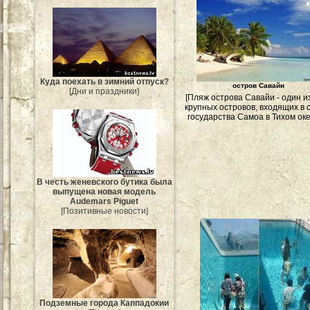
Куда поехать в зимний отпуск?
остров Савайи
[Дни и праздники]
[Пляж острова Савайи - один и
крупных островов, входящих в 
государства Самоа в Тихом оке
В честь женевского бутика была
выпущена новая модель
Audemars Piguet
[Позитивные новости]
Подземные города Каппадокии