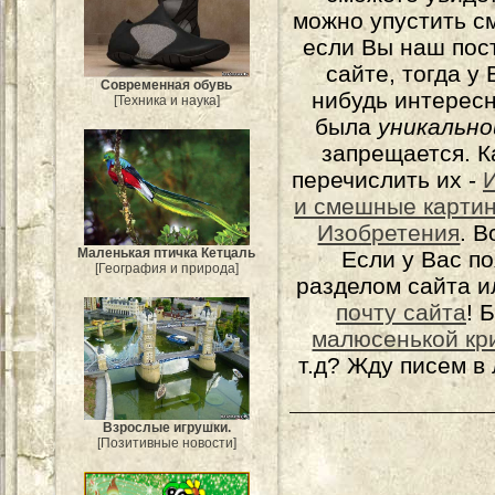
можно упустить с
если Вы наш пос
сайте, тогда у
Современная обувь
нибудь интерес
[Техника и наука]
была
уникально
запрещается. К
перечислить их -
и смешные карти
Изобретения
. 
Маленькая птичка Кетцаль
Если у Вас п
[География и природа]
разделом сайта и
почту сайта
! 
малюсенькой кр
т.д? Жду писем в
Взрослые игрушки.
[Позитивные новости]