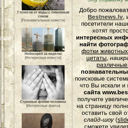
Добро пожалова
7 плюсов от воды с лимонным
Bestnews.lv
,
соком
[Познавательные новости]
посетители наш
хотят прост
интересных инф
найти фотогра
фотки животных
Небоскрёб за неделю
цитаты
,
наикр
[Интересные новости]
различные
познавательны
поисковые системы
что Вы искали и
сайта www.bes
получите увеличе
Странные фобии человека
на страницу полн
[Интересные факты]
оставить свой о
слайд-шоу
(
sli
сможете увидет