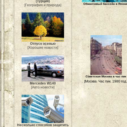
(Турция)
Обманчивый бассейн в Япон
[География и природа]
Отпуск осенью
[Хорошие новости]
Советская Москва в час пик
[Москва. Час пик. 1980 год.
Mercedes W140
[Авто новости]
Несколько способов защитить