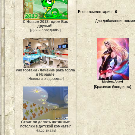
Всего комментариев
:
0
Для добавления комме
С Новым 2013 годом Вас
друзья!!!
[Дни и праздники]
Рак гортани - лечение рака горла
в Израиле
[Новости о здоровье]
MagicnaAnavi
[Красивая блондинка]
Стоит ли делать натяжные
потолки в детской комнате?
[Надо знать]