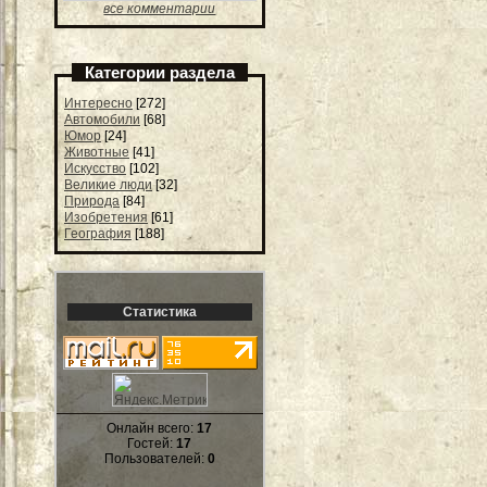
все комментарии
Категории раздела
Интересно
[272]
Автомобили
[68]
Юмор
[24]
Животные
[41]
Искусство
[102]
Великие люди
[32]
Природа
[84]
Изобретения
[61]
География
[188]
Статистика
Онлайн всего:
17
Гостей:
17
Пользователей:
0