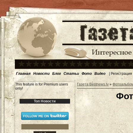
Главная
Новости
Блог
Статьи
Фото
Видео
|
Регистрация
This feature is for Premium users
Газета Bestnews.lv
»
Фотоальбо
only!
Фот
Топ Новости