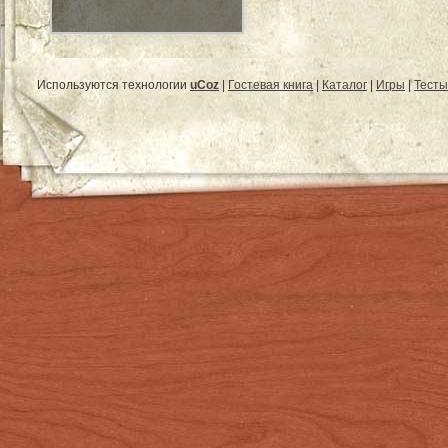
Используются технологии
uCoz
|
Гостевая книга
|
Каталог
|
Игры
|
Тесты