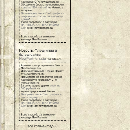
партнеров СРА newpartners.ru
Обсолютно бесплатно предлагаем
всем по 500 рублей
на баланс в
аккаунте.
Оплачиваем весь Ваш трафик с
социальных сетей по высоким
ценам
!
Узнай подробнее в партнерке -
ПАРТНЕРСКАЯ ПРОГРАММА
СРА
http://newpartners.ru/
Всем спасибо за внимание,
команда NewPartners
Новость:
Флэш игры и
флэш сайты
NewPartnerscig
написал:
Администратор, приветики Вам от
NewPartners.Ru
И всем остальным, Общий Привет
от NewPartners.Ru
Посмотрите на обсолютно новую
партнерскую программу СРА
newpartners.ru
За регистрацию дарим
всем по
500 рублей
на
зарегистрированный баланс.
Выкупаем весь Ваш трафик с
сайта за дорого
!
Узнай подробнее в партнерке -
ПАРТНЕРСКАЯ ПРОГРАММА
СРА
http://aff.newpartners.ru/
Всем спасибо за внимание,
команда NewPartners
все комментарии