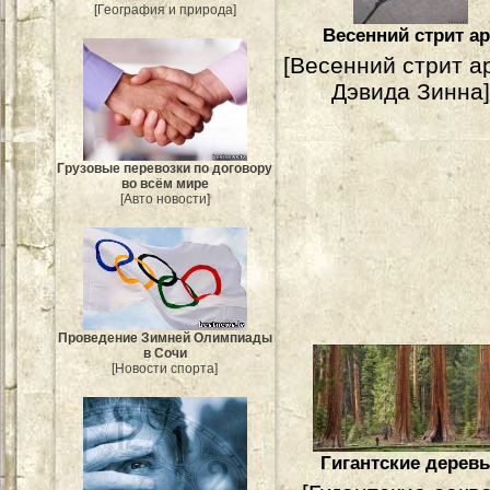
[География и природа]
Весенний стрит ар
[Весенний стрит а
Дэвида Зинна]
Грузовые перевозки по договору
во всём мире
[Авто новости]
Проведение Зимней Олимпиады
в Сочи
[Новости спорта]
Гигантские дерев