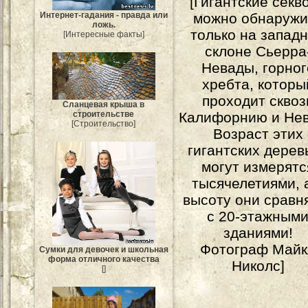
[Гигантские секв
Интернет-гадания - правда или
можно обнаружи
ложь.
только на запад
[Интересные факты]
склоне Сьерра
Невады, горног
хребта, которы
проходит сквоз
Сланцевая крыша в
Калифорнию и Нев
строительстве
[Строительство]
Возраст этих
гигантских дерев
могут измерятс
тысячелетиями, 
высоту они сравн
с 20-этажным
зданиями!
Фотограф Майк
Сумки для девочек и школьная
форма отличного качества
Николс]
[]