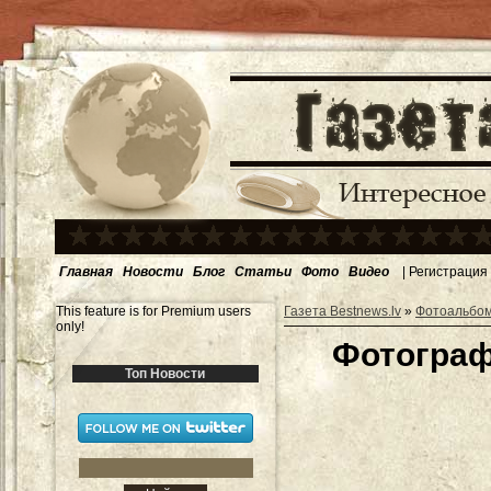
Главная
Новости
Блог
Статьи
Фото
Видео
|
Регистрация
This feature is for Premium users
Газета Bestnews.lv
»
Фотоальбо
only!
Фотограф
Топ Новости