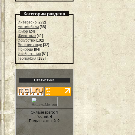
Категории раздела
Интересно
[272]
Автомобили
[68]
Юмор
[24]
Животные
[41]
Искусство
[102]
Великие люди
[32]
Природа
[84]
Изобретения
[61]
География
[188]
Статистика
Онлайн всего:
4
Гостей:
4
Пользователей:
0