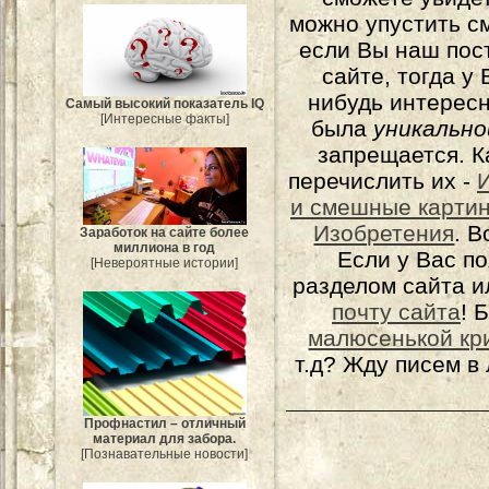
можно упустить с
если Вы наш пос
сайте, тогда у
нибудь интерес
Самый высокий показатель IQ
[Интересные факты]
была
уникально
запрещается. К
перечислить их -
и смешные карти
Изобретения
. 
Заработок на сайте более
миллиона в год
Если у Вас п
[Невероятные истории]
разделом сайта и
почту сайта
! 
малюсенькой кр
т.д? Жду писем в
Профнастил – отличный
материал для забора.
[Познавательные новости]