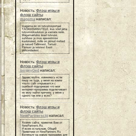
Новость:
Флэш игры и
флэш сайты
magama
написал:
magama.ee on tutvumisportaal
TÄISKASVANUTELE, kus võid jätta
tutvumiskuulutusi ja vastata neile.
Magamaklubis leiad tutvuse,
suhtluse ja muu ajaveetmise
kuulutused, mille on jätnud mehed
ja naised Tallinnast, Tartust ,
Pärnust ja teistest Eesti
piirkondadest.
Новость:
Флэш игры и
флэш сайты
sergeyGed
написал:
Здравствуйте, извиняюсь если
пишу не туда, у меня на компе
что-то сайт открывается с
ошибкой подозреваю что моя
интернет-программа подглючивает
не могу найти причину, у меня у
одного так или у всех?
Новость:
Флэш игры и
флэш сайты
NewPartnerscig
написал:
Хозяин сайта, приветик Вам от
NewPartners.Ru
И всем остальным, Общий
Приветики от NewPartners.Ru
Взгляньте на новую программу для