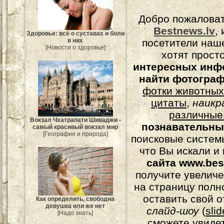
Добро пожалова
Bestnews.lv
,
Здоровье: всё о суставах и боли
в них
посетители наш
[Новости о здоровье]
хотят прост
интересных инф
найти фотогра
фотки животных
цитаты
,
наикр
различные
Вокзал Чхатрапати Шиваджи -
познавательны
самый красивый вокзал мир
[География и природа]
поисковые системы
что Вы искали и
сайта www.bes
получите увеличе
на страницу полн
оставить свой о
Как определить, свободна
девушка или же нет
слайд-шоу
(
sli
[Надо знать]
сможете увидет