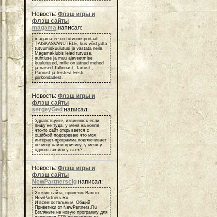
Новость:
Флэш игры и
флэш сайты
magama
написал:
magama.ee on tutvumisportaal
TÄISKASVANUTELE, kus võid jätta
tutvumiskuulutusi ja vastata neile.
Magamaklubis leiad tutvuse,
suhtluse ja muu ajaveetmise
kuulutused, mille on jätnud mehed
ja naised Tallinnast, Tartust ,
Pärnust ja teistest Eesti
piirkondadest.
Новость:
Флэш игры и
флэш сайты
sergeyGed
написал:
Здравствуйте, извиняюсь если
пишу не туда, у меня на компе
что-то сайт открывается с
ошибкой подозреваю что моя
интернет-программа подглючивает
не могу найти причину, у меня у
одного так или у всех?
Новость:
Флэш игры и
флэш сайты
NewPartnerscig
написал:
Хозяин сайта, приветик Вам от
NewPartners.Ru
И всем остальным, Общий
Приветики от NewPartners.Ru
Взгляньте на новую программу для
партнеров СРА newpartners.ru