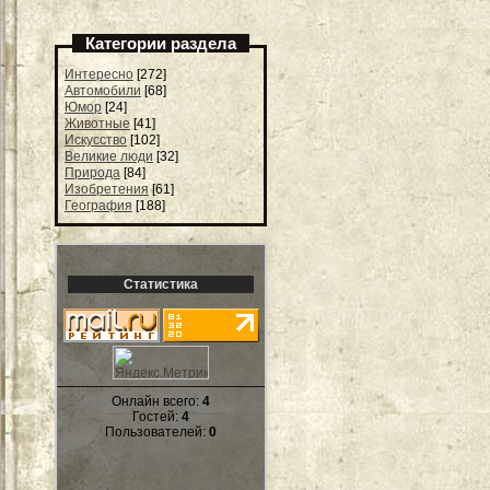
Категории раздела
Интересно
[272]
Автомобили
[68]
Юмор
[24]
Животные
[41]
Искусство
[102]
Великие люди
[32]
Природа
[84]
Изобретения
[61]
География
[188]
Статистика
Онлайн всего:
4
Гостей:
4
Пользователей:
0