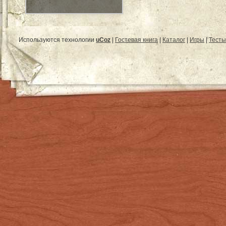
Используются технологии
uCoz
|
Гостевая книга
|
Каталог
|
Игры
|
Тесты