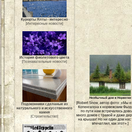
Курорты Ялты - интересно
[Интересные новости]
История фиолетового цвета
[Познавательные новости]
Необычный дом в Норвегии
[Robert Snow, автор фото: «Мы е
Подоконники сделаные из
Копенгагена к норвежским Фьор
натурального и искусственного
по пути нам встречалось дов
камня
много домов с травой и даже де
[Строительство]
на крышах! Но ни один дом нас 
впечатлил, как этот».]