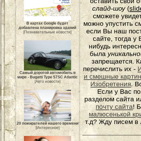
оставить свой о
слайд-шоу
(
sli
сможете увидет
можно упустить с
В картах Google будет
добавлена планировка зданий
если Вы наш пос
[Познавательные новости]
сайте, тогда у
нибудь интерес
была
уникально
запрещается. К
перечислить их -
Самый дорогой автомобиль в
и смешные карти
мире - Bugatti Type 57SC Atlantic
[Авто новости]
Изобретения
. 
Если у Вас п
разделом сайта и
почту сайта
! 
малюсенькой кр
т.д? Жду писем в
20 пожирателей нашего времени
[Интересное]