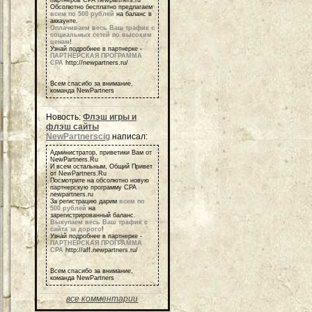
Обсолютно бесплатно предлагаем
всем по 500 рублей
на баланс в
аккаунте.
Оплачиваем весь Ваш трафик с
социальных сетей по высоким
ценам
!
Узнай подробнее в партнерке -
ПАРТНЕРСКАЯ ПРОГРАММА
СРА
http://newpartners.ru/
Всем спасибо за внимание,
команда NewPartners
Новость:
Флэш игры и
флэш сайты
NewPartnerscig
написал:
Администратор, приветики Вам от
NewPartners.Ru
И всем остальным, Общий Привет
от NewPartners.Ru
Посмотрите на обсолютно новую
партнерскую программу СРА
newpartners.ru
За регистрацию дарим
всем по
500 рублей
на
зарегистрированный баланс.
Выкупаем весь Ваш трафик с
сайта за дорого
!
Узнай подробнее в партнерке -
ПАРТНЕРСКАЯ ПРОГРАММА
СРА
http://aff.newpartners.ru/
Всем спасибо за внимание,
команда NewPartners
все комментарии