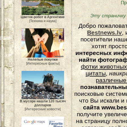
Пр
Эту страничку
Цветок-робот в Аргентине
[Техника и наука]
Добро пожалова
Bestnews.lv
,
посетители наш
хотят прост
интересных инф
найти фотогра
Нелепые покупки
[Интересные факты]
фотки животных
цитаты
,
наикр
различные
познавательны
поисковые системы
что Вы искали и
В мусоре нашли 120 тысяч
долларов
сайта www.bes
[Интересные новости]
получите увеличе
на страницу полн