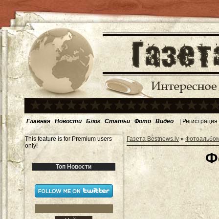
Главная
Новости
Блог
Статьи
Фото
Видео
|
Регистрация
This feature is for Premium users
Газета Bestnews.lv
»
Фотоальбо
only!
Ф
Топ Новости