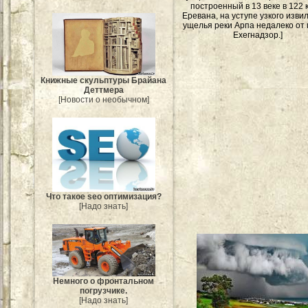
построенный в 13 веке в 122 
Еревана, на уступе узкого изви
ущелья реки Арпа недалеко от 
Ехегнадзор.]
Книжные скульптуры Брайана
Деттмера
[Новости о необычном]
Что такое seo оптимизация?
[Надо знать]
Немного о фронтальном
погрузчике.
[Надо знать]