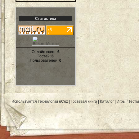
Статистика
Онлайн всего:
6
Гостей:
6
Пользователей:
0
Используются технологии
uCoz
|
Гостевая книга
|
Каталог
|
Игры
|
Тесты