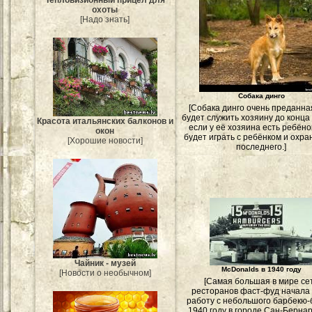
Тепловизионный прицел для
охоты
[Надо знать]
Собака динго
[Собака динго очень преданна
будет служить хозяину до конца 
Красота итальянских балконов и
если у её хозяина есть ребёно
окон
будет играть с ребёнком и охра
[Хорошие новости]
последнего.]
Чайник - музей
McDonalds в 1940 году
[Новости о необычном]
[Самая большая в мире се
ресторанов фаст-фуд начала
работу с небольшого барбекю-
1940 году в городе Сан-Берна