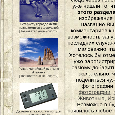
уже нашли то, ч
этого раздел
изображение 
название Вы
Гитаристу гораздо легче
познакомится с девушкой
комментариев к н
[Познавательные новости]
возможность запу
последних случаях
маловажно, та
Хотелось бы отме
уже зарегистрир
самому добавит
Рука в чилийской пустыне
Атакама
желательно, 
[Познавательные новости]
поделиться чуж
фотографии 
фотографии
,
Животные
,
Ис
Возможно в бу
появилось любое 
Датчики влажности и погоды
[Техника и наука]