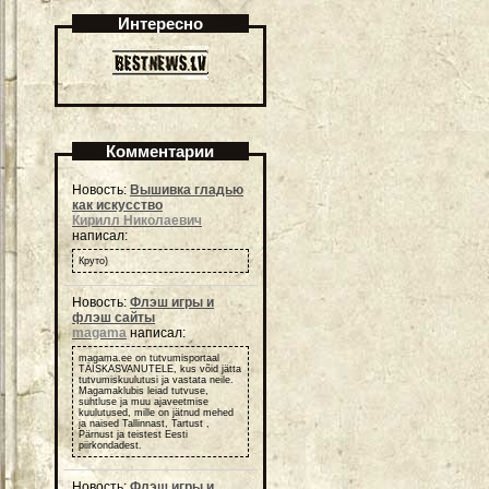
Интересно
Комментарии
Новость:
Вышивка гладью
как искусство
Кирилл Николаевич
написал:
Круто)
Новость:
Флэш игры и
флэш сайты
magama
написал:
magama.ee on tutvumisportaal
TÄISKASVANUTELE, kus võid jätta
tutvumiskuulutusi ja vastata neile.
Magamaklubis leiad tutvuse,
suhtluse ja muu ajaveetmise
kuulutused, mille on jätnud mehed
ja naised Tallinnast, Tartust ,
Pärnust ja teistest Eesti
piirkondadest.
Новость:
Флэш игры и