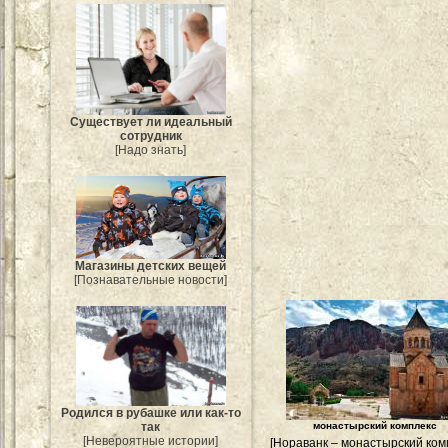
Существует ли идеальный
сотрудник
[Надо знать]
Магазины детских вещей
[Познавательные новости]
Родился в рубашке или как-то
так
монастырский комплекс
[Невероятные истории]
[Нораванк – монастырский ком