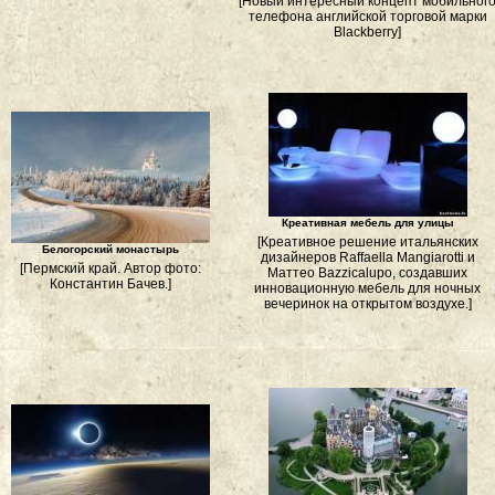
[Новый интересный концепт мобильног
телефона английской торговой марки
Blackberry]
Креативная мебель для улицы
[Креативное решение итальянских
Белогорский монастырь
дизайнеров Raffaella Mangiarotti и
[Пермский край. Автор фото:
Маттео Bazzicalupo, создавших
Константин Бачев.]
инновационную мебель для ночных
вечеринок на открытом воздухе.]