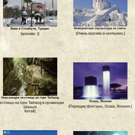
Невероятная скульптура из снега.
Зима в Стамбуле, Турция.
[Очень красиво и необычно.]
[красиво :)]
Ужасающая лестница на горе Taihang
Осака, Япония
естница на горе Taihang в провинции
[Парящие фонтаны, Осака, Япония.]
Шаньси
Китай]