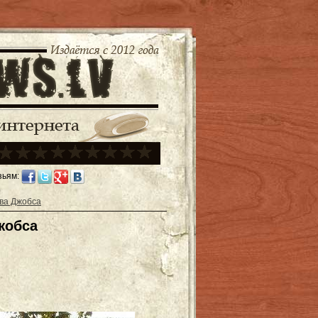
зьям:
ва Джобса
жобса