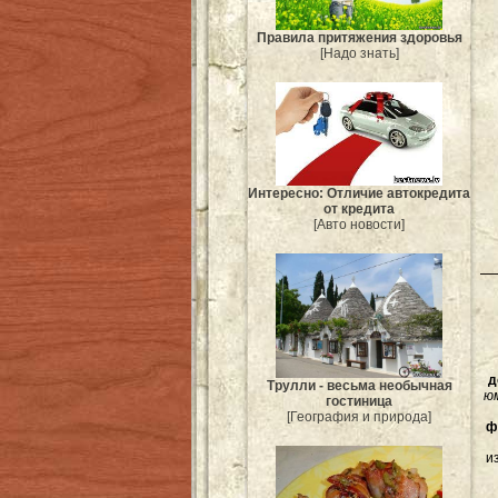
Правила притяжения здоровья
[Надо знать]
Интересно: Отличие автокредита
от кредита
[Авто новости]
д
Трулли - весьма необычная
ю
гостиница
[География и природа]
ф
и