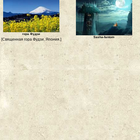
гора Фудзи
Sasha-fantom
[Священная гора Фудзи, Япония.]