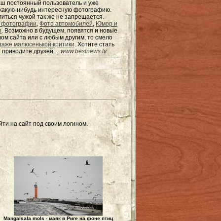
наш постоянный пользователь и уже
ь какую-нибудь интересную фотографию.
елиться чужой так же не запрещается.
 фотографии
,
Фото автомобилей
,
Юмор и
я
. Возможно в будущем, появятся и новые
ом сайта или с любым другим, то смело
даже малюсенькой критики
. Хотите стать
 приводите друзей ...
www.bestnews.lv
ти на сайт под своим логином.
Mangalsala mols - маяк в Риге на фоне птиц