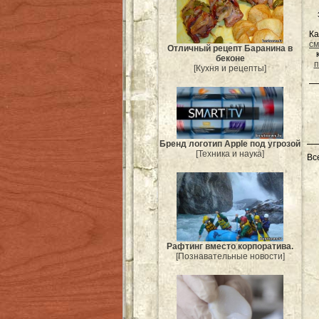
Ка
см
Отличный рецепт Баранина в
беконе
п
[Кухня и рецепты]
Бренд логотип Apple под угрозой
[Техника и наука]
Вс
Рафтинг вместо корпоратива.
[Познавательные новости]