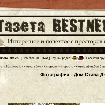
Фото
Видео
|
Регистрация
-
Вход
| Слушай радио:
| Расскажи дру
зета Bestnews.lv
»
Фотоальбом
» Категория
Интересно
» Фотография
Дом Сти
Фотография - Дом Стива Д