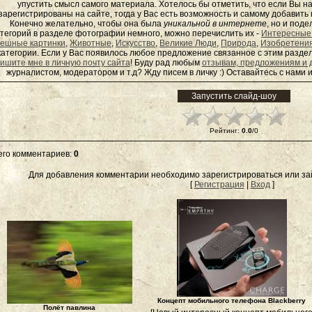
упустить смысл самого материала. Хотелось бы отметить, что если Вы 
зарегистрированы на сайте, тогда у Вас есть возможность и самому добавит
Конечно желательно, чтобы она была
уникальной в интернете
, но и под
тегорий в разделе фотографии немного, можно перечислить их -
Интересные
ешные картинки
,
Животные
,
Искусство
,
Великие Люди
,
Природа
,
Изобретени
категории. Если у Вас появилось любое предложение связанное с этим раздел
ишите мне в личную почту сайта
! Буду рад любым
отзывам, предложениям и 
журналистом, модератором и т.д? Жду писем в
личку
:) Оставайтесь с нами и
Рейтинг
:
0.0
/
0
его комментариев
:
0
Для добавления комментарии необходимо зарегистрироваться или зай
[
Регистрация
|
Вход
]
Концепт мобильного телефона Blackberry
Полёт павлина