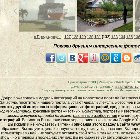
« Предыдущая
|
127
128
129
130
131
[
132
]
133
134
135
13
Покажи друзьям интересные фотог
Просмотров
: 6203 |
Размеры
: 604x403px/91.7
Дата
: 2012-12-01 |
Добавил
:
BESTNEWS_LV
Эту страничку можно найти в интернете
Фото Интересно Д
Добро пожаловать в
модуль Фотографий на новостном портале Bestnews.l
Зачастую, посетители нашего портала устают
читать тексты новостей
и х
есяток другой интересных информационных фотографий
, среди которых 
морных
картинок
,
красивые фотки животных
,
искусства
,
портреты известных
места матушки природы на земле
,
различные изобретения
и много дру
отографий
. Возможно Вы попали сюда через поисковые системы Google и Yan
Вы искали и не нуждаетесь в чтении
описания этого раздела сайта www.
зображение Вы получите увеличенную картинку, кликнув на название Вы пер
комментариев к ней - не забудьте оставить свой отзыв, так же есть возможно
show
), но в первом и последних случаях Вы не сможете увидеть описание кар