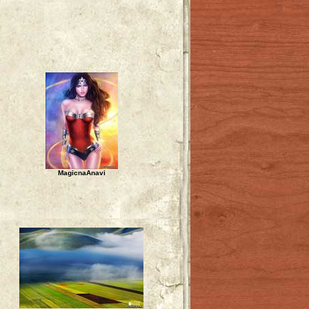
о
MagicnaAnavi