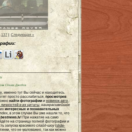
6
137
|
Следующая »
рафии:
Kb
ом Стива Джобса
v
, именно тут Вы сейчас и находитесь.
отят просто расслабиться,
просмотрев
можно
найти фотографии
и
новинок авто
,
 личностей и их цитаты
,
наикрасивейшие
гих
интересных и познавательных
dex, в этом случае Вы уже нашли то, что
bestnews.lv
! При нажатие на само
ейдёте на страницу полной фотографии и
сть запуска красивого
слайд-шоу
(
slide-
тинки, что не маловажно, так как можно