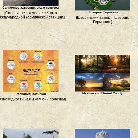
Солнечное затмение, вид с космоса
г. Шверин, Германия
[Солнечное затмение с борта
еждународной космической станции.]
[Шверинский замок, г. Шверин,
Германия.]
Maxime and Florent Courty
Разновидности чая
азновидности чая и чем они полезны]