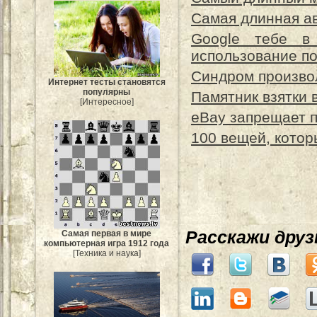
Самая длинная а
Google тебе в
использование по
Синдром произво
Интернет тесты становятся
популярны
Памятник взятки 
[Интересное]
eBay запрещает 
100 вещей, котор
Расскажи дру
Самая первая в мире
компьютерная игра 1912 года
[Техника и наука]