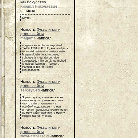
как искусство
Кирилл Николаевич
написал:
Круто)
Новость:
Флэш игры и
флэш сайты
magama
написал:
magama.ee on tutvumisportaal
TÄISKASVANUTELE, kus võid jätta
tutvumiskuulutusi ja vastata neile.
Magamaklubis leiad tutvuse,
suhtluse ja muu ajaveetmise
kuulutused, mille on jätnud mehed
ja naised Tallinnast, Tartust ,
Pärnust ja teistest Eesti
piirkondadest.
Новость:
Флэш игры и
флэш сайты
sergeyGed
написал:
Здравствуйте, извиняюсь если
пишу не туда, у меня на компе
что-то сайт открывается с
ошибкой подозреваю что моя
интернет-программа подглючивает
не могу найти причину, у меня у
одного так или у всех?
Новость:
Флэш игры и
флэш сайты
NewPartnerscig
написал: