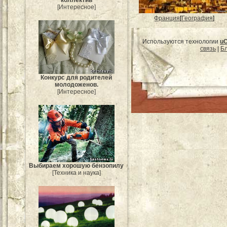
коллектив
[Интересное]
Франция
[
География
]
Используются технологии
u
связь
|
Бл
Конкурс для родителей
молодоженов.
[Интересное]
Выбираем хорошую бензопилу
[Техника и наука]