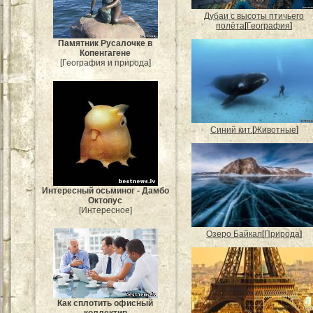
Дубаи с высоты птичьего
полёта
[
География
]
Памятник Русалочке в
Копенгагене
[География и природа]
Синий кит.
[
Животные
]
Интересный осьминог - Дамбо
Октопус
[Интересное]
Озеро Байкал
[
Природа
]
Как сплотить офисный