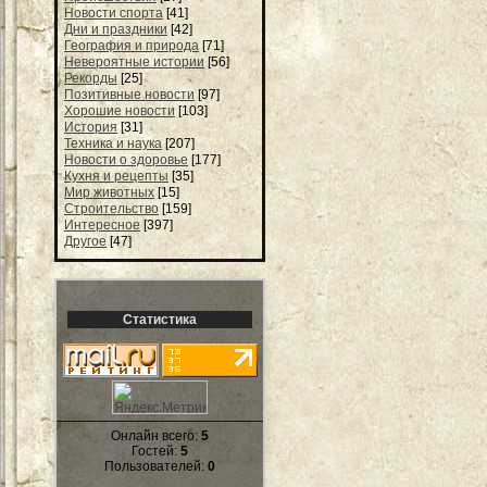
Новости спорта
[41]
Дни и праздники
[42]
География и природа
[71]
Невероятные истории
[56]
Рекорды
[25]
Позитивные новости
[97]
Хорошие новости
[103]
История
[31]
Техника и наука
[207]
Новости о здоровье
[177]
Кухня и рецепты
[35]
Мир животных
[15]
Строительство
[159]
Интересное
[397]
Другое
[47]
Статистика
Онлайн всего:
5
Гостей:
5
Пользователей:
0