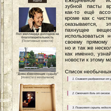
Ежедневное исп
зубной пасты в
как-то ещё ассо
кроме как с чистк
оказывается, э
пахнущее веще
Пол миллиарда долларов на
использоваться 
благотворительность
своему прямому 
[Позитивные новости]
но и так же неско
как именно, узна
новости к этому м
Список необычных
"Дома изменяющие судьбу"
[Новости о необычном]
1. Снимает раздражение от у
2. Смягчает боль от ожогов.
3. Позволяет скрыть недост