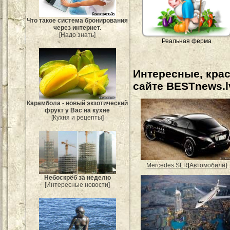
Что такое система бронирования
через интернет.
[Надо знать]
Реальная ферма
Интересные, кра
сайте BESTnews.l
Карамбола - новый экзотический
фрукт у Вас на кухне
[Кухня и рецепты]
Mercedes SLR
[
Автомобили
]
Небоскрёб за неделю
[Интересные новости]