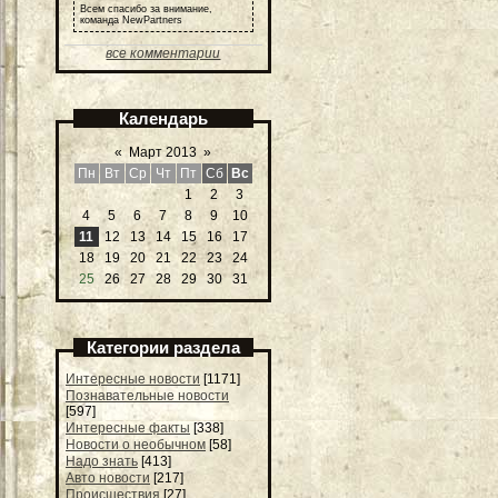
Всем спасибо за внимание,
команда NewPartners
все комментарии
Календарь
«
Март 2013
»
Пн
Вт
Ср
Чт
Пт
Сб
Вс
1
2
3
4
5
6
7
8
9
10
11
12
13
14
15
16
17
18
19
20
21
22
23
24
25
26
27
28
29
30
31
Категории раздела
Интересные новости
[1171]
Познавательные новости
[597]
Интересные факты
[338]
Новости о необычном
[58]
Надо знать
[413]
Авто новости
[217]
Происшествия
[27]