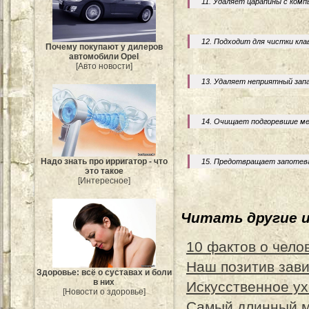
11. Удаляет царапины с ком
12. Подходит для чистки кл
Почему покупают у дилеров
автомобили Opel
[Авто новости]
13. Удаляет неприятный зап
14. Очищает подгоревшие ме
Надо знать про ирригатор - что
15. Предотвращает запотева
это такое
[Интересное]
Читать другие 
10 фактов о чело
Наш позитив зави
Здоровье: всё о суставах и боли
в них
Искусственное ух
[Новости о здоровье]
Самый длинный м