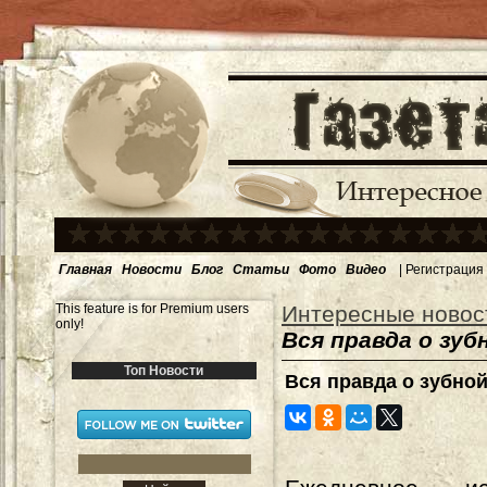
Главная
Новости
Блог
Статьи
Фото
Видео
|
Регистрация
This feature is for Premium users
Интересные новос
only!
Вся правда о зуб
Топ Новости
Вся правда о зубной