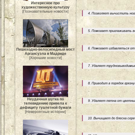
Интересное про
художественную культуру
[Познавательные новости]
4. Позволяет вычистить ногт
5. Помогает приглаживать во
6. Помогает избавляться от 
Пешеходно-велосипедный мост
Аргансуэла в Мадриде
[Хорошие новости]
7. Удаляет трудновыводимые
8. Приводит в порядок грязну
Неудачная шутка по
9. Удаляет пятна от цветны
телевидению привела к
дефициту туалетной бумаги
[Невероятные истории]
10. Вычищает до блеска сер