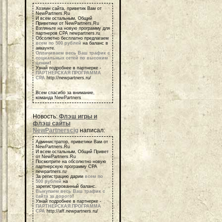
Хозяин сайта, приветик Вам от
NewPartners.Ru
И всем остальным, Общий
Приветики от NewPartners.Ru
Взгляньте на новую программу для
партнеров СРА newpartners.ru
Обсолютно бесплатно предлагаем
всем по 500 рублей
на баланс в
аккаунте.
Оплачиваем весь Ваш трафик с
социальных сетей по высоким
ценам
!
Узнай подробнее в партнерке -
ПАРТНЕРСКАЯ ПРОГРАММА
СРА
http://newpartners.ru/
Всем спасибо за внимание,
команда NewPartners
Новость:
Флэш игры и
флэш сайты
NewPartnerscig
написал:
Администратор, приветики Вам от
NewPartners.Ru
И всем остальным, Общий Привет
от NewPartners.Ru
Посмотрите на обсолютно новую
партнерскую программу СРА
newpartners.ru
За регистрацию дарим
всем по
500 рублей
на
зарегистрированный баланс.
Выкупаем весь Ваш трафик с
сайта за дорого
!
Узнай подробнее в партнерке -
ПАРТНЕРСКАЯ ПРОГРАММА
СРА
http://aff.newpartners.ru/