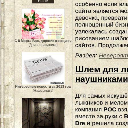
особенно если вл
сайта является м
девочка, преврати
полноценный бизне
увлекалась созда
рисованием шабло
С 8 Марта Вас, дорогие женщины
сайтов. Продолже
[Дни и праздники]
Раздел:
Невероят
Шлем для л
наушниками 
Интересные новости за 2013 год
[Надо знать]
Для самых искуш
лыжников и мелом
компания
POC
взя
вместе за руки с
B
Dre
и решила соз