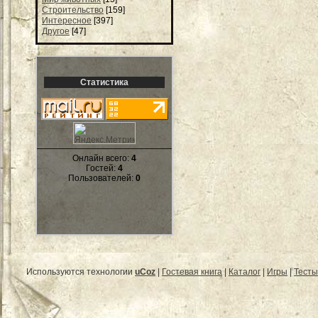
Строительство
[159]
Интересное
[397]
Другое
[47]
Статистика
Онлайн всего:
4
Гостей:
4
Пользователей:
0
Используются технологии
uCoz
|
Гостевая книга
|
Каталог
|
Игры
|
Тесты