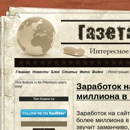
Главная
Новости
Блог
Статьи
Фото
Видео
|
Регистрация
This feature is for Premium users
Заработок н
only!
миллиона в 
Топ Новости
Заработок на сайт
более миллиона в 
звучит заманчиво,