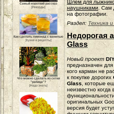
Шлем для лыжнико
Самый короткий рассказ
наушниками
. Сам
[Рекорды]
на фотографии.
Раздел:
Техника и
Недорогая а
Как сделать лимонад с ванилью
[Кухня и рецепты]
Glass
Новый проект
DI
предназначен для 
кого карман не р
к покупке дорогих
Что можно сделать из сетки
"рабица"?
Glass
, которые е
[Надо знать]
неизвестно когда 
функциональности
оригинальных Goo
версия будет уступ
функции гарнитуры