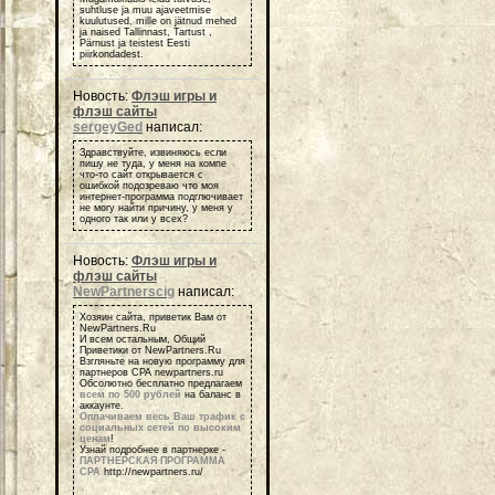
suhtluse ja muu ajaveetmise
kuulutused, mille on jätnud mehed
ja naised Tallinnast, Tartust ,
Pärnust ja teistest Eesti
piirkondadest.
Новость:
Флэш игры и
флэш сайты
sergeyGed
написал:
Здравствуйте, извиняюсь если
пишу не туда, у меня на компе
что-то сайт открывается с
ошибкой подозреваю что моя
интернет-программа подглючивает
не могу найти причину, у меня у
одного так или у всех?
Новость:
Флэш игры и
флэш сайты
NewPartnerscig
написал:
Хозяин сайта, приветик Вам от
NewPartners.Ru
И всем остальным, Общий
Приветики от NewPartners.Ru
Взгляньте на новую программу для
партнеров СРА newpartners.ru
Обсолютно бесплатно предлагаем
всем по 500 рублей
на баланс в
аккаунте.
Оплачиваем весь Ваш трафик с
социальных сетей по высоким
ценам
!
Узнай подробнее в партнерке -
ПАРТНЕРСКАЯ ПРОГРАММА
СРА
http://newpartners.ru/