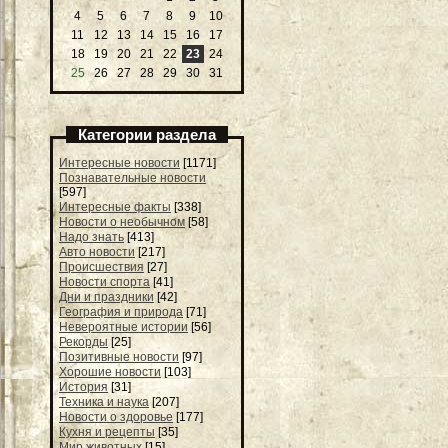
4
5
6
7
8
9
10
11
12
13
14
15
16
17
18
19
20
21
22
23
24
25
26
27
28
29
30
31
Категории раздела
Интересные новости
[1171]
Познавательные новости
[597]
Интересные факты
[338]
Новости о необычном
[58]
Надо знать
[413]
Авто новости
[217]
Происшествия
[27]
Новости спорта
[41]
Дни и праздники
[42]
География и природа
[71]
Невероятные истории
[56]
Рекорды
[25]
Позитивные новости
[97]
Хорошие новости
[103]
История
[31]
Техника и наука
[207]
Новости о здоровье
[177]
Кухня и рецепты
[35]
Мир животных
[15]