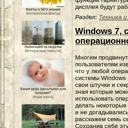
дисплея будут раб
Факты о SEO знания
[Интересные факты]
Раздел:
Техника и
Windows 7, 
операционн
Небоскрёб за неделю
[Интересные новости]
Многим продвину
пользователям из
что у любой опер
системы Windows 
свои штучки и сек
Какая вода идеальная для
зная которые мож
купания?
[Надо знать]
использовать опе
делать некоторые
и не догадывались
расскажем семь се
Сохранив себе эту