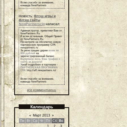
Всем спасибо за внимание,
команда NewPartners
Новость:
Флэш игры и
флэш сайты
NewPartnerscig
написал:
Администратор, приветики Вам от
NewPartners.Ru
И всем остальным, Общий Привет
от NewPartners.Ru
Посмотрите на обсолютно новую
партнерскую программу СРА
newpartners.ru
За регистрацию дарим
всем по
500 рублей
на
зарегистрированный баланс.
Выкупаем весь Ваш трафик с
сайта за дорого
!
Узнай подробнее в партнерке -
ПАРТНЕРСКАЯ ПРОГРАММА
СРА
http://aff.newpartners.ru/
Всем спасибо за внимание,
команда NewPartners
все комментарии
Календарь
«
Март 2013
»
Пн
Вт
Ср
Чт
Пт
Сб
Вс
1
2
3