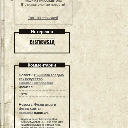
ниши из гипсокартона
[Познавательные новости]
Топ 100 новостей
Интересно
Комментарии
Новость:
Вышивка гладью
как искусство
Кирилл Николаевич
написал:
Круто)
Новость:
Флэш игры и
флэш сайты
magama
написал:
magama.ee on tutvumisportaal
TÄISKASVANUTELE, kus võid jätta
tutvumiskuulutusi ja vastata neile.
Magamaklubis leiad tutvuse,