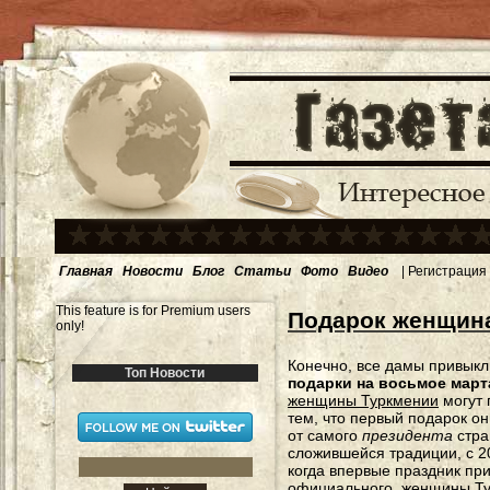
Главная
Новости
Блог
Статьи
Фото
Видео
|
Регистрация
This feature is for Premium users
Подарок женщина
only!
Конечно, все дамы привыкл
Топ Новости
подарки на восьмое март
женщины Туркмении
могут 
тем, что первый подарок о
от самого
президента
стра
сложившейся традиции, с 2
когда впервые праздник пр
официального, женщины Т