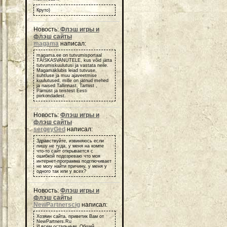
Круто)
Новость:
Флэш игры и
флэш сайты
magama
написал:
magama.ee on tutvumisportaal
TÄISKASVANUTELE, kus võid jätta
tutvumiskuulutusi ja vastata neile.
Magamaklubis leiad tutvuse,
suhtluse ja muu ajaveetmise
kuulutused, mille on jätnud mehed
ja naised Tallinnast, Tartust ,
Pärnust ja teistest Eesti
piirkondadest.
Новость:
Флэш игры и
флэш сайты
sergeyGed
написал:
Здравствуйте, извиняюсь если
пишу не туда, у меня на компе
что-то сайт открывается с
ошибкой подозреваю что моя
интернет-программа подглючивает
не могу найти причину, у меня у
одного так или у всех?
Новость:
Флэш игры и
флэш сайты
NewPartnerscig
написал:
Хозяин сайта, приветик Вам от
NewPartners.Ru
И всем остальным, Общий