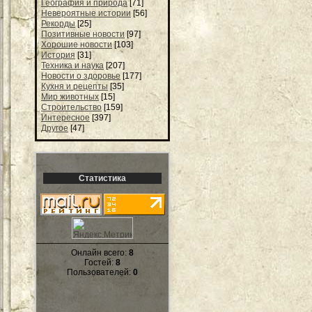
География и природа
[71]
Невероятные истории
[56]
Рекорды
[25]
Позитивные новости
[97]
Хорошие новости
[103]
История
[31]
Техника и наука
[207]
Новости о здоровье
[177]
Кухня и рецепты
[35]
Мир животных
[15]
Строительство
[159]
Интересное
[397]
Другое
[47]
Статистика
Онлайн всего:
8
Гостей:
8
Пользователей:
0