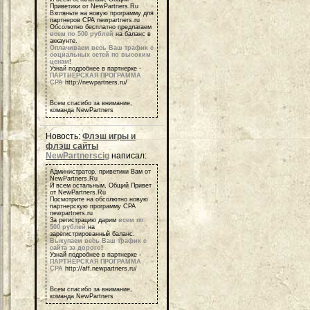
Приветики от NewPartners.Ru
Взгляньте на новую программу для
партнеров СРА newpartners.ru
Обсолютно бесплатно предлагаем
всем по 500 рублей
на баланс в
аккаунте.
Оплачиваем весь Ваш трафик с
социальных сетей по высоким
ценам
!
Узнай подробнее в партнерке -
ПАРТНЕРСКАЯ ПРОГРАММА
СРА
http://newpartners.ru/
Всем спасибо за внимание,
команда NewPartners
Новость:
Флэш игры и
флэш сайты
NewPartnerscig
написал:
Администратор, приветики Вам от
NewPartners.Ru
И всем остальным, Общий Привет
от NewPartners.Ru
Посмотрите на обсолютно новую
партнерскую программу СРА
newpartners.ru
За регистрацию дарим
всем по
500 рублей
на
зарегистрированный баланс.
Выкупаем весь Ваш трафик с
сайта за дорого
!
Узнай подробнее в партнерке -
ПАРТНЕРСКАЯ ПРОГРАММА
СРА
http://aff.newpartners.ru/
Всем спасибо за внимание,
команда NewPartners