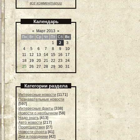
все комментарии
Календарь
«
Март 2013
»
Пн
Вт
Ср
Чт
Пт
Сб
Вс
1
2
3
4
5
6
7
8
9
10
11
12
13
14
15
16
17
18
19
20
21
22
23
24
25
26
27
28
29
30
31
Категории раздела
Интересные новости
[1171]
Познавательные новости
[597]
Интересные факты
[338]
Новости о необычном
[58]
Надо знать
[413]
Авто новости
[217]
Происшествия
[27]
Новости спорта
[41]
Дни и праздники
[42]