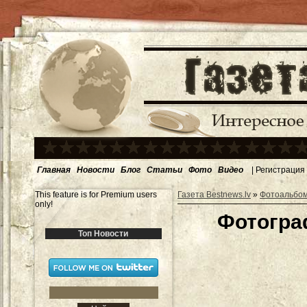
Главная
Новости
Блог
Статьи
Фото
Видео
|
Регистрация
This feature is for Premium users
Газета Bestnews.lv
»
Фотоальбо
only!
Фотогра
Топ Новости