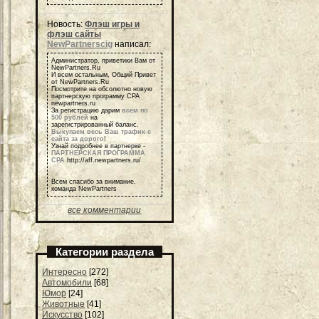
Новость:
Флэш игры и
флэш сайты
NewPartnerscig
написал:
Администратор, приветики Вам от
NewPartners.Ru
И всем остальным, Общий Привет
от NewPartners.Ru
Посмотрите на обсолютно новую
партнерскую программу СРА
newpartners.ru
За регистрацию дарим
всем по
500 рублей
на
зарегистрированный баланс.
Выкупаем весь Ваш трафик с
сайта за дорого
!
Узнай подробнее в партнерке -
ПАРТНЕРСКАЯ ПРОГРАММА
СРА
http://aff.newpartners.ru/
Всем спасибо за внимание,
команда NewPartners
все комментарии
Категории раздела
Интересно
[272]
Автомобили
[68]
Юмор
[24]
Животные
[41]
Искусство
[102]