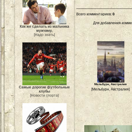
Всего комментариев
:
0
Для добавления комме
Как же сделать из мальчика
мужчину.
[Надо знать]
Мельбурн, Австралия
Самые дорогие футбольные
[Мельбурн, Австралия]
клубы
[Новости спорта]