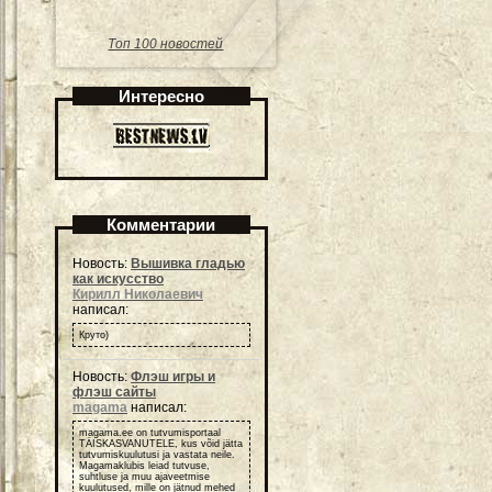
Топ 100 новостей
Интересно
Комментарии
Новость:
Вышивка гладью
как искусство
Кирилл Николаевич
написал:
Круто)
Новость:
Флэш игры и
флэш сайты
magama
написал:
magama.ee on tutvumisportaal
TÄISKASVANUTELE, kus võid jätta
tutvumiskuulutusi ja vastata neile.
Magamaklubis leiad tutvuse,
suhtluse ja muu ajaveetmise
kuulutused, mille on jätnud mehed