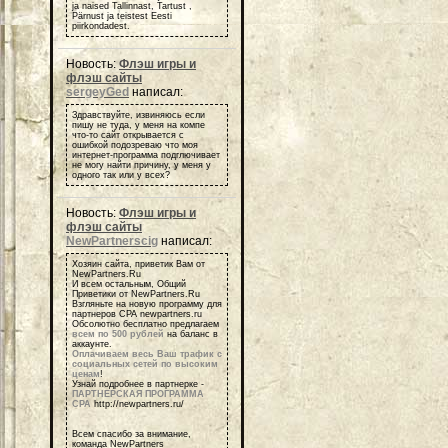
ja naised Tallinnast, Tartust ,
Pärnust ja teistest Eesti
piirkondadest.
Новость:
Флэш игры и
флэш сайты
sergeyGed
написал:
Здравствуйте, извиняюсь если
пишу не туда, у меня на компе
что-то сайт открывается с
ошибкой подозреваю что моя
интернет-программа подглючивает
не могу найти причину, у меня у
одного так или у всех?
Новость:
Флэш игры и
флэш сайты
NewPartnerscig
написал:
Хозяин сайта, приветик Вам от
NewPartners.Ru
И всем остальным, Общий
Приветики от NewPartners.Ru
Взгляньте на новую программу для
партнеров СРА newpartners.ru
Обсолютно бесплатно предлагаем
всем по 500 рублей
на баланс в
аккаунте.
Оплачиваем весь Ваш трафик с
социальных сетей по высоким
ценам
!
Узнай подробнее в партнерке -
ПАРТНЕРСКАЯ ПРОГРАММА
СРА
http://newpartners.ru/
Всем спасибо за внимание,
команда NewPartners