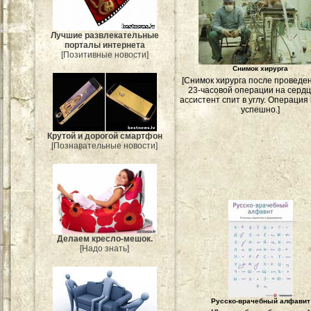
Лучшие развлекательные
порталы интернета
[Позитивные новости]
Снимок хирурга
[Снимок хирурга после проведе
23-часовой операции на сердц
ассистент спит в углу. Операци
успешно.]
Крутой и дорогой смартфон
[Познавательные новости]
Делаем кресло-мешок.
[Надо знать]
Русско-врачебный алфавит