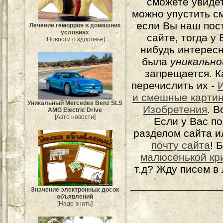
сможете увидет
можно упустить с
если Вы наш пос
Лечение геморроя в домашних
условиях
сайте, тогда у
[Новости о здоровье]
нибудь интерес
была
уникально
запрещается. К
перечислить их -
и смешные карти
Уникальный Mercedes Benz SLS
Изобретения
. 
AMG Electric Drive
[Авто новости]
Если у Вас п
разделом сайта и
почту сайта
! 
малюсенькой кр
т.д? Жду писем в
Значение электронных досок
объявлений
[Надо знать]