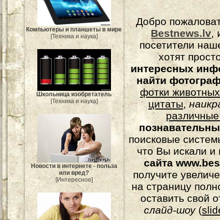
Добро пожалова
Компьютеры и планшеты в мире
Bestnews.lv
,
[Техника и наука]
посетители наш
хотят прост
интересных инф
найти фотогра
фотки животных
Школьница изобретатель
[Техника и наука]
цитаты
,
наикр
различные
познавательны
поисковые системы
что Вы искали и
сайта www.bes
Новости в интернете - польза
получите увеличе
или вред?
[Интересное]
на страницу полн
оставить свой о
слайд-шоу
(
sli