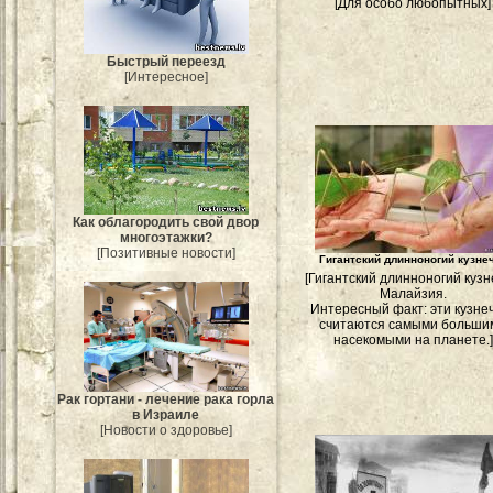
[Для особо любопытных]
Быстрый переезд
[Интересное]
Как облагородить свой двор
многоэтажки?
[Позитивные новости]
Гигантский длинноногий кузне
[Гигантский длинноногий кузн
Малайзия.
Интересный факт: эти кузне
считаются самыми больши
насекомыми на планете.]
Рак гортани - лечение рака горла
в Израиле
[Новости о здоровье]