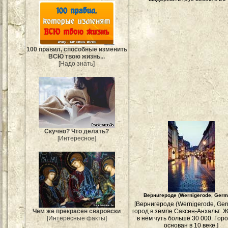
100 правил, способные изменить
ВСЮ твою жизнь...
[Надо знать]
Скучно? Что делать?
[Интересное]
Вернигероде (Wernigerode, Germ
[Вернигероде (Wernigerode, Ger
город в земле Саксен-Анхальт. 
Чем же прекрасен сваровски
в нём чуть больше 30 000. Гор
[Интересные факты]
основан в 10 веке.]