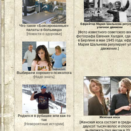
Ефрейтор Мария Шальнева регул
Что такое «Боксированные»
уличное движени
палаты в больницах
[Фото известного советского во
[Новости о здоровье]
фотографа Евгения Халдея, сд
в Берлине в мае 1945 года: еф
Мария Шальнева регулирует у
движение.]
Выбираем хорошего психолога
[Надо знать]
Родился в рубашке или как-то
Женская коса
так
[Женская коса состоит в сред
[Невероятные истории]
двухсот тысяч волос и спос
выдержать груз весом в 20 т