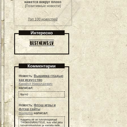
кажется вокруг плохо
[Позитивные новости]
Топ 100 новостей
Интересно
Комментарии
Новость:
Вышивка гладью
как искусство
Кирилл Николаевич
написал:
Круто)
Новость:
Флэш игры и
флэш сайты
magama
написал:
magama.ee on tutvumisportaal
TÄISKASVANUTELE, kus võid jätta
tutvumiskuulutusi ja vastata neile.