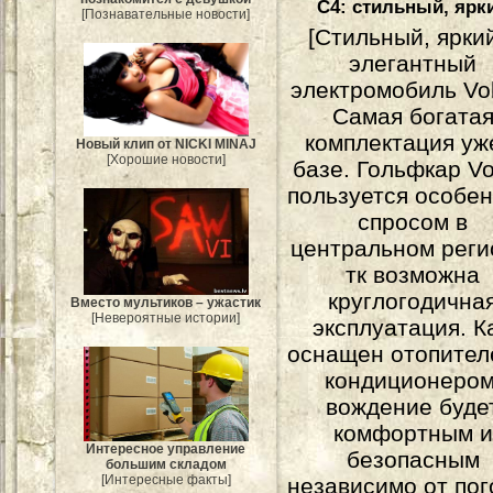
С4: стильный, ярк
[Познавательные новости]
[Стильный, ярки
элегантный
электромобиль Vol
Самая богата
комплектация уж
Новый клип от NICKI MINAJ
[Хорошие новости]
базе. Гольфкар Vo
пользуется особе
спросом в
центральном реги
тк возможна
круглогодична
Вместо мультиков – ужастик
[Невероятные истории]
эксплуатация. К
оснащен отопител
кондиционером
вождение буде
комфортным и
Интересное управление
безопасным
большим складом
[Интересные факты]
независимо от пог