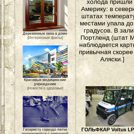
холода пришли
Америку: в север
штатах температ
местами упала до
градусов. В зал
Деревянные окна в доме
Портленд (штат 
[Интересные факты]
наблюдается карт
привычная скорее
Аляски.]
Красивые медицинские
учреждения
[Новости о здоровье]
ГОЛЬФКАР Voltus L
Гитаристу гораздо легче
познакомится с девушкой