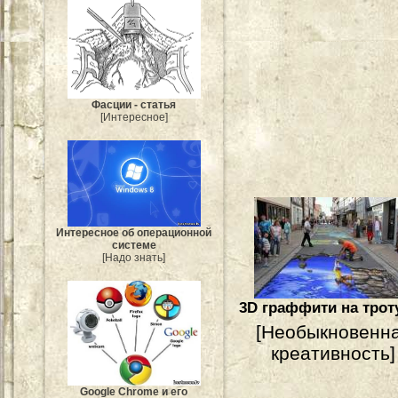
Фасции - статья
[Интересное]
Интересное об операционной
системе
[Надо знать]
3D граффити на трот
[Необыкновенн
креативность]
Google Chrome и его