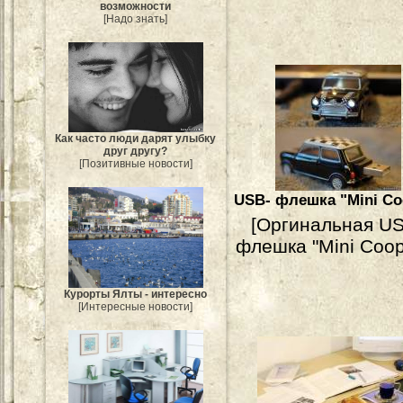
возможности
[Надо знать]
Как часто люди дарят улыбку
друг другу?
[Позитивные новости]
USB- флешка "Mini Co
[Оргинальная U
флешка "Mini Coope
Курорты Ялты - интересно
[Интересные новости]