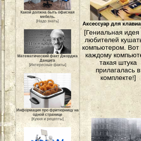
Какой должна быть офисная
мебель.
[Надо знать]
Аксессуар для клави
[Гениальная идея
любителей кушат
компьютером. Вот 
каждому компьют
Mатематический факт Джорджа
Данцига
такая штука
[Интересные факты]
прилагалась в
комплекте!]
Информация про фритюрницу на
одной странице
[Кухня и рецепты]