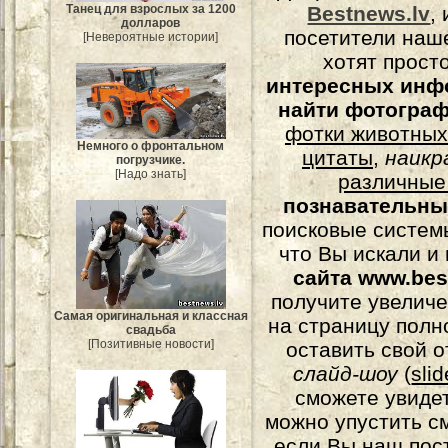
Танец для взрослых за 1200
Bestnews.lv
,
долларов
посетители наш
[Невероятные истории]
хотят прост
интересных инф
найти фотогра
фотки животных
Немного о фронтальном
цитаты
,
наикр
погрузчике.
[Надо знать]
различные
познавательны
поисковые системы
что Вы искали и
сайта www.bes
получите увеличе
Самая оригинальная и классная
на страницу полн
свадьба
[Позитивные новости]
оставить свой о
слайд-шоу
(
sli
сможете увидет
можно упустить с
если Вы наш пос