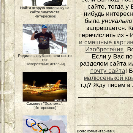
сайте, тогда у
Найти вторую половинку на
нибудь интерес
сайте знакомств
[Интересное]
была
уникально
запрещается. К
перечислить их -
и смешные карти
Изобретения
. 
Если у Вас п
Родился в рубашке или как-то
так
разделом сайта и
[Невероятные истории]
почту сайта
! 
малюсенькой кр
т.д? Жду писем в
Самолет "Хохлома".
[Интересное]
Всего комментариев
:
0