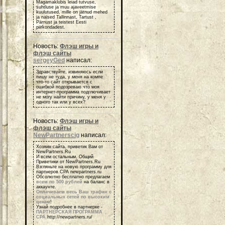
Magamaklubis leiad tutvuse,
suhtluse ja muu ajaveetmise
kuulutused, mille on jätnud mehed
ja naised Tallinnast, Tartust ,
Pärnust ja teistest Eesti
piirkondadest.
Новость:
Флэш игры и
флэш сайты
sergeyGed
написал:
Здравствуйте, извиняюсь если
пишу не туда, у меня на компе
что-то сайт открывается с
ошибкой подозреваю что моя
интернет-программа подглючивает
не могу найти причину, у меня у
одного так или у всех?
Новость:
Флэш игры и
флэш сайты
NewPartnerscig
написал:
Хозяин сайта, приветик Вам от
NewPartners.Ru
И всем остальным, Общий
Приветики от NewPartners.Ru
Взгляньте на новую программу для
партнеров СРА newpartners.ru
Обсолютно бесплатно предлагаем
всем по 500 рублей
на баланс в
аккаунте.
Оплачиваем весь Ваш трафик с
социальных сетей по высоким
ценам
!
Узнай подробнее в партнерке -
ПАРТНЕРСКАЯ ПРОГРАММА
СРА
http://newpartners.ru/