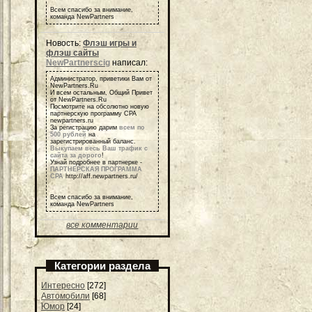
Всем спасибо за внимание,
команда NewPartners
Новость:
Флэш игры и
флэш сайты
NewPartnerscig
написал:
Администратор, приветики Вам от
NewPartners.Ru
И всем остальным, Общий Привет
от NewPartners.Ru
Посмотрите на обсолютно новую
партнерскую программу СРА
newpartners.ru
За регистрацию дарим
всем по
500 рублей
на
зарегистрированный баланс.
Выкупаем весь Ваш трафик с
сайта за дорого
!
Узнай подробнее в партнерке -
ПАРТНЕРСКАЯ ПРОГРАММА
СРА
http://aff.newpartners.ru/
Всем спасибо за внимание,
команда NewPartners
все комментарии
Категории раздела
Интересно
[272]
Автомобили
[68]
Юмор
[24]