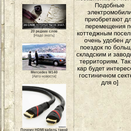
Подобные
электромобил
приобретают д
перемещения п
20 редких слов
коттеджным посел
[Надо знать]
очень удобен д
поездок по боль
складским и завод
территориям. Так
кар будет интерес
Mercedes W140
гостиничном сект
[Авто новости]
для о]
Почему HDMI кабель такой