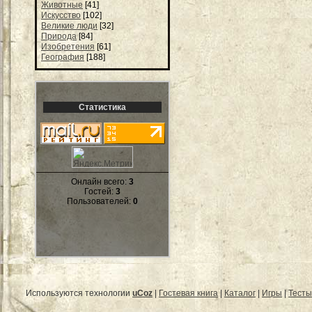
Животные
[41]
Искусство
[102]
Великие люди
[32]
Природа
[84]
Изобретения
[61]
География
[188]
Статистика
Онлайн всего:
3
Гостей:
3
Пользователей:
0
Используются технологии
uCoz
|
Гостевая книга
|
Каталог
|
Игры
|
Тесты