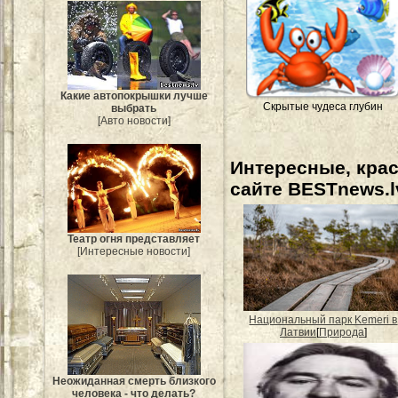
Какие автопокрышки лучше
Скрытые чудеса глубин
выбрать
[Авто новости]
Интересные, кра
сайте BESTnews.l
Театр огня представляет
[Интересные новости]
Национальный парк Kemeri в
Латвии
[
Природа
]
Неожиданная смерть близкого
человека - что делать?