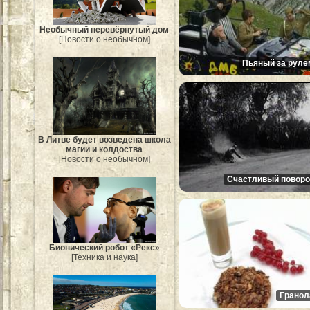
Необычный перевёрнутый дом
[Новости о необычном]
Пьяный за руле
В Литве будет возведена школа
магии и колдоства
[Новости о необычном]
Счастливый поворо
Бионический робот «Рекс»
[Техника и наука]
Гранол