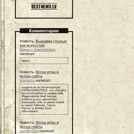
Комментарии
Новость:
Вышивка гладью
как искусство
Кирилл Николаевич
написал:
Круто)
Новость:
Флэш игры и
флэш сайты
magama
написал:
magama.ee on tutvumisportaal
TÄISKASVANUTELE, kus võid jätta
tutvumiskuulutusi ja vastata neile.
Magamaklubis leiad tutvuse,
suhtluse ja muu ajaveetmise
kuulutused, mille on jätnud mehed
ja naised Tallinnast, Tartust ,
Pärnust ja teistest Eesti
piirkondadest.
Новость:
Флэш игры и
флэш сайты
sergeyGed
написал: