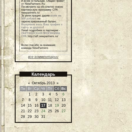
И всем остальным, Общий Привет
от NewPartners.Ru
Посмотрите на обсолютно новую
партнерскую программу СРА
newpartners.ru
За регистрацию дарим
всем по
500 рублей
на
зарегистрированный баланс.
Выкупаем весь Ваш трафик с
сайта за дорого
!
Узнай подробнее в партнерке -
ПАРТНЕРСКАЯ ПРОГРАММА
СРА
http://aff.newpartners.ru/
Всем спасибо за внимание,
команда NewPartners
все комментарии
Календарь
«
Октябрь 2013
»
Пн
Вт
Ср
Чт
Пт
Сб
Вс
1
2
3
4
5
6
7
8
9
10
11
12
13
14
15
16
17
18
19
20
21
22
23
24
25
26
27
28
29
30
31