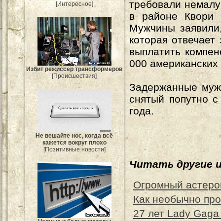
требовали немалу
[Интересное]
в районе Квори 
Мужчины заявили,
которая отвечает
выплатить компен
000 американских
Избит режиссер трансформеров
[Происшествия]
Задержанные мужч
снятый попутно с
года.
Не вешайте нос, когда всё
кажется вокруг плохо
[Позитивные новости]
Читать другие 
Огромный астеро
Как необычно пр
27 лет Lady Gaga