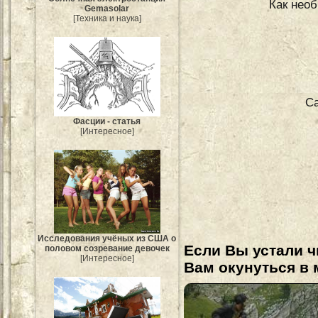
Как нео
Gemasolar
[Техника и наука]
Са
Фасции - статья
[Интересное]
Исследования учёных из США о
Если Вы устали ч
половом созревание девочек
[Интересное]
Вам окунуться в 