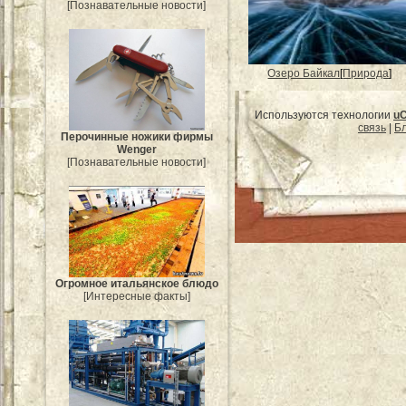
[Познавательные новости]
Озеро Байкал
[
Природа
]
Используются технологии
u
связь
|
Бл
Перочинные ножики фирмы
Wenger
[Познавательные новости]
Огромное итальянское блюдо
[Интересные факты]