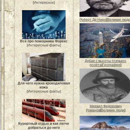
[Интересное]
Роберт Де Ниро
[
Великие люд
Всё про помошника Форекс
[Интересные факты]
Дубаи с высоты птичьего
полёта
[
География
]
Для чего нужна крокодиловая
кожа
[Интересные факты]
Михаил Федорович
Романов
[
Великие люди
]
Курортный отдых и как легче
добраться до него