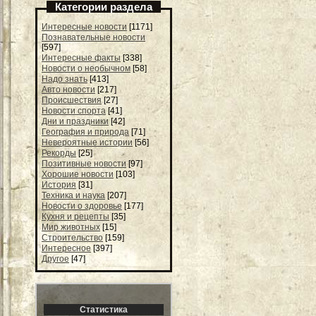
Категории раздела
Интересные новости
[1171]
Познавательные новости
[597]
Интересные факты
[338]
Новости о необычном
[58]
Надо знать
[413]
Авто новости
[217]
Происшествия
[27]
Новости спорта
[41]
Дни и праздники
[42]
География и природа
[71]
Невероятные истории
[56]
Рекорды
[25]
Позитивные новости
[97]
Хорошие новости
[103]
История
[31]
Техника и наука
[207]
Новости о здоровье
[177]
Кухня и рецепты
[35]
Мир животных
[15]
Строительство
[159]
Интересное
[397]
Другое
[47]
Статистика