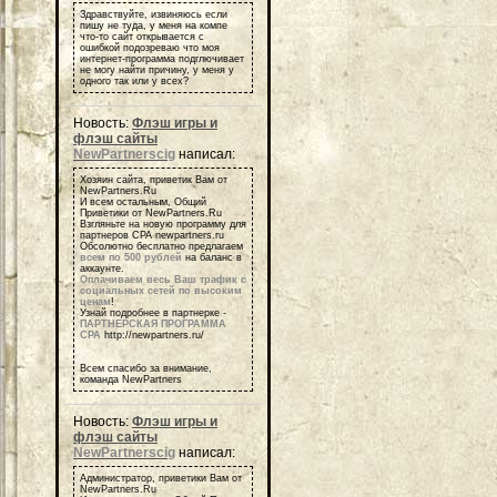
Здравствуйте, извиняюсь если
пишу не туда, у меня на компе
что-то сайт открывается с
ошибкой подозреваю что моя
интернет-программа подглючивает
не могу найти причину, у меня у
одного так или у всех?
Новость:
Флэш игры и
флэш сайты
NewPartnerscig
написал:
Хозяин сайта, приветик Вам от
NewPartners.Ru
И всем остальным, Общий
Приветики от NewPartners.Ru
Взгляньте на новую программу для
партнеров СРА newpartners.ru
Обсолютно бесплатно предлагаем
всем по 500 рублей
на баланс в
аккаунте.
Оплачиваем весь Ваш трафик с
социальных сетей по высоким
ценам
!
Узнай подробнее в партнерке -
ПАРТНЕРСКАЯ ПРОГРАММА
СРА
http://newpartners.ru/
Всем спасибо за внимание,
команда NewPartners
Новость:
Флэш игры и
флэш сайты
NewPartnerscig
написал:
Администратор, приветики Вам от
NewPartners.Ru