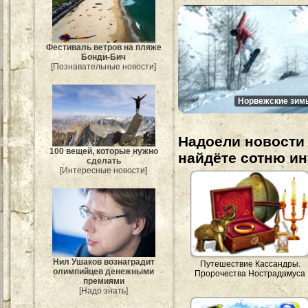
Фестиваль ветров на пляже
Бонди-Бич
[Познавательные новости]
Норвежские зим
Надоели новости 
100 вещей, которые нужно
найдёте сотню и
сделать
[Интересные новости]
Нил Ушаков вознаградит
Путешествие Кассандры.
олимпийцев денежными
Пророчества Нострадамуса
премиями
[Надо знать]