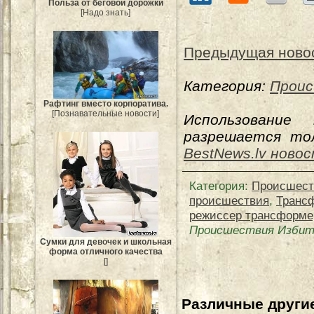
Польза от беговой дорожки
[Надо знать]
Предыдущая ново
Категория:
Прои
Рафтинг вместо корпоратива.
[Познавательные новости]
Использование
разрешается тол
BestNews.lv ново
Категория
:
Происшест
происшествия
,
Транс
режиссер трансформе
Происшествия Избит
Сумки для девочек и школьная
форма отличного качества
[]
Различные другие