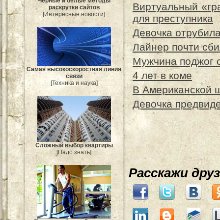
Черные и белые методы
Виртуальный «гр
раскрутки сайтов
[Интересные новости]
для преступника
Девочка отрубила
Лайнер почти сби
Мужчина поджог с
Самая высокоскоростная линия
4 лет в коме
связи
[Техника и наука]
В Американской 
Девочка предвиде
Сложный выбор квартиры
[Надо знать]
Расскажи дру