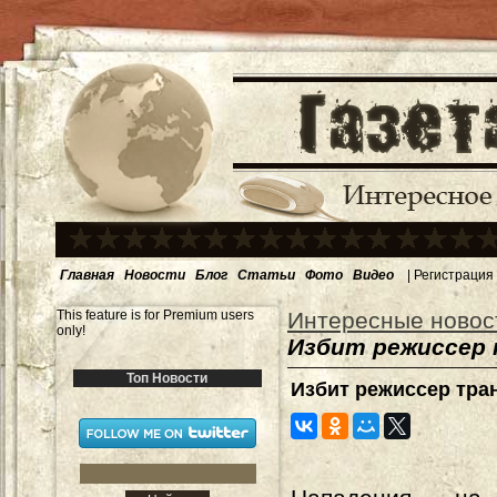
Главная
Новости
Блог
Статьи
Фото
Видео
|
Регистрация
This feature is for Premium users
Интересные новос
only!
Избит режиссер
Топ Новости
Избит режиссер тр