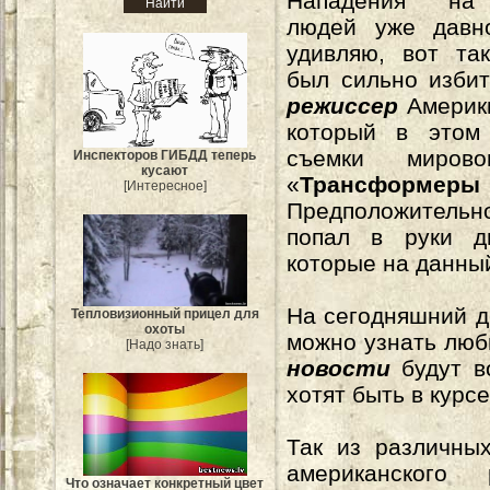
Нападения на
людей уже давн
удивляю, вот та
был сильно изби
режиссер
Америки
который в этом
съемки миров
Инспекторов ГИБДД теперь
кусают
«
Трансформ
[Интересное]
Предположитель
попал в руки д
которые на данны
На сегодняшний д
Тепловизионный прицел для
охоты
можно узнать лю
[Надо знать]
новости
будут в
хотят быть в курс
Так из различных
американского
Что означает конкретный цвет