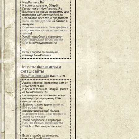
NewPartners.Ru
И всем остальным, Общий
Приветики от NewPartners.Ru
Взгляньте на новую программу для
партнеров СРА newpartners.ru
Обсолютно бесплатно предлагаем
всем по 500 рублей
на баланс в
аккаунте.
Оплачиваем весь Ваш трафик с
социальных сетей по высоким
ценам
!
Узнай подробнее в партнерке -
ПАРТНЕРСКАЯ ПРОГРАММА
СРА
http://newpartners.ru/
Всем спасибо за внимание,
команда NewPartners
Новость:
Флэш игры и
флэш сайты
NewPartnerscig
написал:
Администратор, приветики Вам от
NewPartners.Ru
И всем остальным, Общий Привет
от NewPartners.Ru
Посмотрите на обсолютно новую
партнерскую программу СРА
newpartners.ru
За регистрацию дарим
всем по
500 рублей
на
зарегистрированный баланс.
Выкупаем весь Ваш трафик с
сайта за дорого
!
Узнай подробнее в партнерке -
ПАРТНЕРСКАЯ ПРОГРАММА
СРА
http://aff.newpartners.ru/
Всем спасибо за внимание,
команда NewPartners