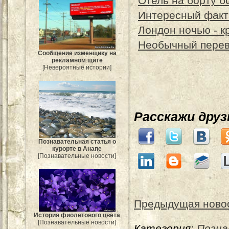
Отель на борту б
Интересный факт
Лондон ночью - 
Необычный перев
Сообщение изменщику на
рекламном щите
[Невероятные истории]
Расскажи дру
Познавательная статья о
курорте в Анапе
[Познавательные новости]
Предыдущая ново
История фиолетового цвета
[Познавательные новости]
Категория:
Позна