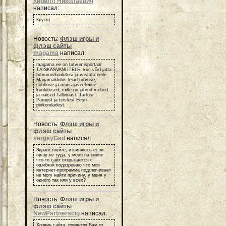
Кирилл Николаевич
написал:
Круто)
Новость:
Флэш игры и
флэш сайты
magama
написал:
magama.ee on tutvumisportaal
TÄISKASVANUTELE, kus võid jätta
tutvumiskuulutusi ja vastata neile.
Magamaklubis leiad tutvuse,
suhtluse ja muu ajaveetmise
kuulutused, mille on jätnud mehed
ja naised Tallinnast, Tartust ,
Pärnust ja teistest Eesti
piirkondadest.
Новость:
Флэш игры и
флэш сайты
sergeyGed
написал:
Здравствуйте, извиняюсь если
пишу не туда, у меня на компе
что-то сайт открывается с
ошибкой подозреваю что моя
интернет-программа подглючивает
не могу найти причину, у меня у
одного так или у всех?
Новость:
Флэш игры и
флэш сайты
NewPartnerscig
написал:
Хозяин сайта, приветик Вам от