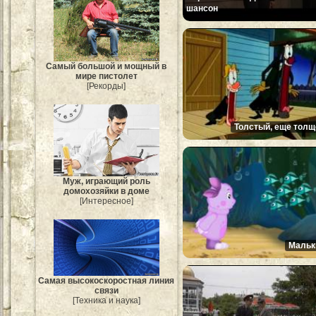
шансон
Самый большой и мощный в
мире пистолет
[Рекорды]
Толстый, еще толщ
Муж, играющий роль
домохозяйки в доме
[Интересное]
Мальк
Самая высокоскоростная линия
связи
[Техника и наука]