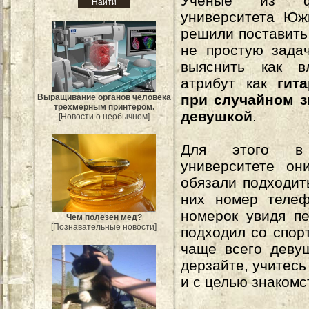
Учёные из фр
университета Юж
решили поставить
не простую зада
выяснить как в
атрибут как
гит
при случайном з
Выращивание органов человека
трехмерным принтером.
девушкой
.
[Новости о необычном]
Для этого 
университете о
обязали подходит
них номер телеф
номерок увидя пе
Чем полезен мед?
[Познавательные новости]
подходил со спор
чаще всего девуш
дерзайте, учитесь
и с целью знакомс