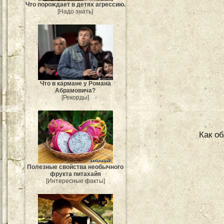
Что порождает в детях агрессию.
[Надо знать]
Что в кармане у Романа
Абрамовича?
[Рекорды]
Как о
Полезные свойства необычного
фрукта питахайя
[Интересные факты]