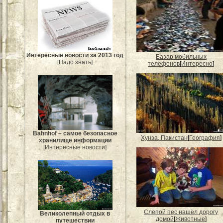
Интересные новости за 2013 год
Базар мобильных
[Надо знать]
телефонов
[
Интересно
]
Bahnhof – самое безопасное
Хунза, Пакистан
[
География
]
хранилище информации
[Интересные новости]
Слепой пес нашёл дорогу
Великолепный отдых в
домой
[
Животные
]
путешествии