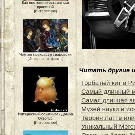
Как постоянно оставаться
красивой
[Интересное]
Чем же прекрасен сваровски
[Интересные факты]
Читать другие 
Горбатый кит в Р
Самый длинный м
Самая длинная а
Музей науки и ис
Интересный осьминог - Дамбо
Теория Латте или
Октопус
[Интересное]
Уникальный Merce