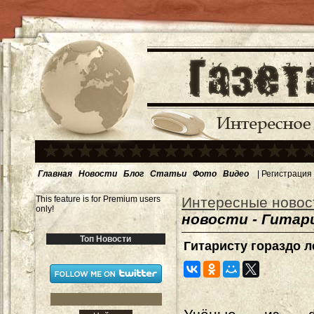
Главная
Новости
Блог
Статьи
Фото
Видео
|
Регистрация
This feature is for Premium users
Интересные новос
only!
новости - Гитар
Топ Новости
Гитаристу гораздо л