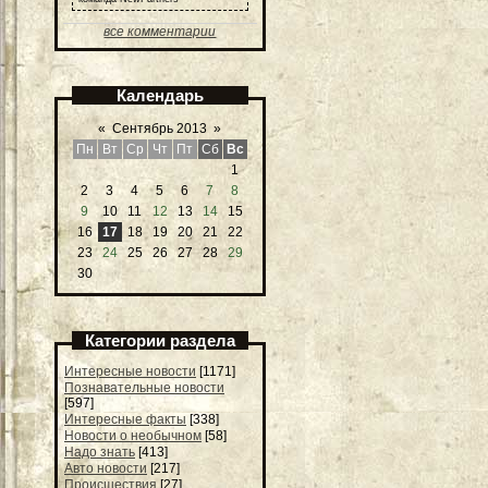
все комментарии
Календарь
«
Сентябрь 2013
»
Пн
Вт
Ср
Чт
Пт
Сб
Вс
1
2
3
4
5
6
7
8
9
10
11
12
13
14
15
16
17
18
19
20
21
22
23
24
25
26
27
28
29
30
Категории раздела
Интересные новости
[1171]
Познавательные новости
[597]
Интересные факты
[338]
Новости о необычном
[58]
Надо знать
[413]
Авто новости
[217]
Происшествия
[27]