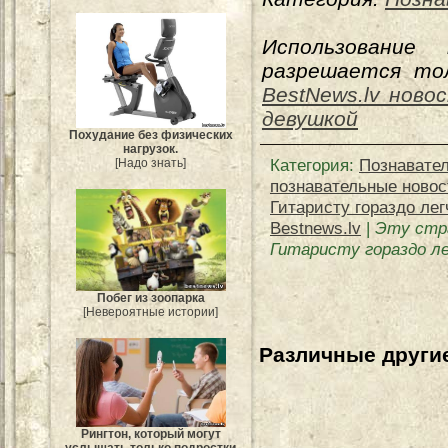
Использование
разрешается тол
BestNews.lv ново
девушкой
Похудание без физических
нагрузок.
Категория
:
Познавате
[Надо знать]
познавательные новос
Гитаристу гораздо ле
Bestnews.lv
|
Эту стр
Гитаристу гораздо л
Побег из зоопарка
[Невероятные истории]
Различные другие
Рингтон, который могут