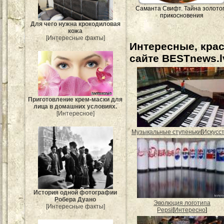
Саманта Свифт. Тайна золото
прикосновения
Для чего нужна крокодиловая
кожа
[Интересные факты]
Интересные, кра
сайте BESTnews.l
Приготовление крем-маски для
лица в домашних условиях.
[Интересное]
Музыкальные ступеньки
[
Искусс
История одной фотографии
Робера Дуано
Эволюция логотипа
[Интересные факты]
Pepsi
[
Интересно
]