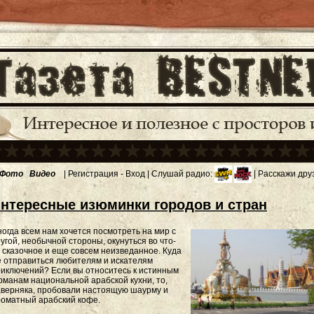
Фото
Видео
|
Регистрация
-
Вход
| Слушай радио:
| Расскажи дру
нтересные изюминки городов и стран
огда всем нам хочется посмотреть на мир с
угой, необычной стороны, окунуться во что-
 сказочное и еще совсем неизведанное. Куда
 отправиться любителям и искателям
иключений? Если вы относитесь к истинным
рманам национальной арабской кухни, то,
верняка, пробовали настоящую шаурму и
оматный арабский кофе.