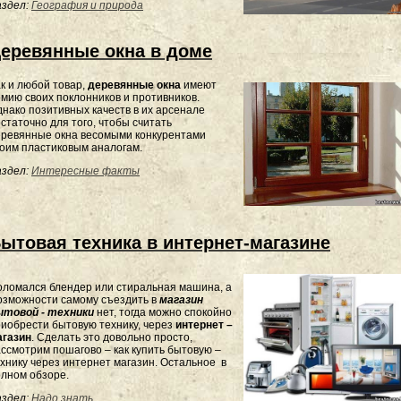
здел:
География и природа
еревянные окна в доме
к
и
любой
товар
,
деревянные
окна
имеют
рмию
своих
поклонников
и
противников
.
днако
позитивных
качеств
в
их
арсенале
остаточно
для
того
,
чтобы
считать
еревянные
окна
весомыми
конкурентами
воим
пластиковым
аналогам
.
здел:
Интересные факты
ытовая техника в интернет-магазине
ломался блендер или стиральная машина, а
озможности самому съездить в
магазин
ытовой - техники
нет, тогда можно спокойно
иобрести бытовую технику, через
интернет –
агазин
. Сделать это довольно просто,
ссмотрим пошагово – как купить бытовую –
хнику через интернет магазин. Остальное в
лном обзоре.
здел:
Надо знать