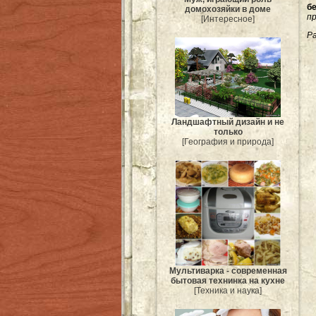
б
домохозяйки в доме
п
[Интересное]
Ра
Ландшафтный дизайн и не
только
[География и природа]
Мультиварка - современная
бытовая технинка на кухне
[Техника и наука]