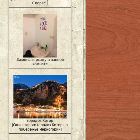
Cooper".]
Замена зеркалу в ванной
комнате
городок Котор
[Огни старого городка Котор на
побережье Черногории]