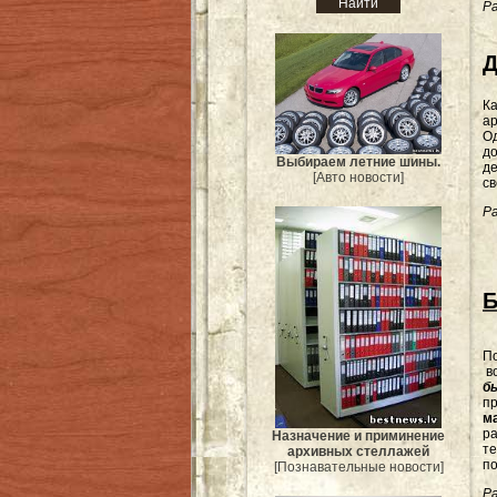
Ра
Д
Ка
а
О
д
Выбираем летние шины.
д
[Авто новости]
с
Ра
Б
По
в
б
пр
м
ра
Назначение и приминение
те
архивных стеллажей
по
[Познавательные новости]
Ра