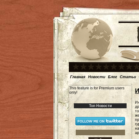
Главная
Новости
Блог
Статьи
This feature is for Premium users
И
only!
Ин
Топ Новости
др
то
же
пр
гу
на
ар