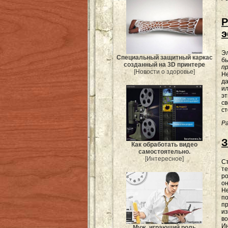
Р
э
Э
Специальный защитный каркас
б
созданный на 3D принтере
п
[Новости о здоровье]
Не
д
ил
эт
св
с
Ра
З
Как обработать видео
самостоятельно.
[Интересное]
С
те
ро
он
Н
по
п
из
во
Ин
Муж, играющий роль