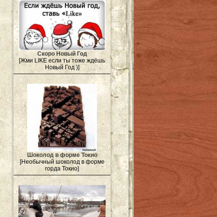
Скоро Новый Год
[Жми LIKE если ты тоже ждёшь
Новый Год )]
Шоколод в форме Токио
[Необычный шоколод в форме
горда Токио]