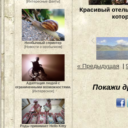
[Интересные факты]
Красивый отель
кото
Необычный спринтер
[Новости о необычном]
« Предыдущая
|
Адаптация людей с
Покажи 
ограниченными возможностями.
[Интересное]
Роды принимает Hello Kitty