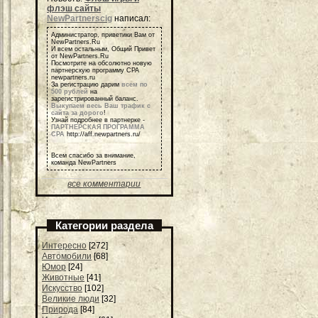
флэш сайты
NewPartnerscig
написал:
Администратор, приветики Вам от
NewPartners.Ru
И всем остальным, Общий Привет
от NewPartners.Ru
Посмотрите на обсолютно новую
партнерскую программу СРА
newpartners.ru
За регистрацию дарим
всем по
500 рублей
на
зарегистрированный баланс.
Выкупаем весь Ваш трафик с
сайта за дорого
!
Узнай подробнее в партнерке -
ПАРТНЕРСКАЯ ПРОГРАММА
СРА
http://aff.newpartners.ru/
Всем спасибо за внимание,
команда NewPartners
все комментарии
Категории раздела
Интересно
[272]
Автомобили
[68]
Юмор
[24]
Животные
[41]
Искусство
[102]
Великие люди
[32]
Природа
[84]