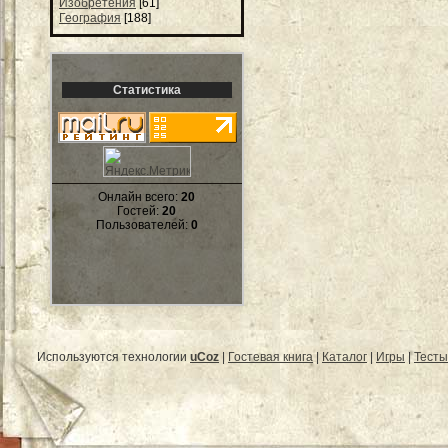
Изобретения
[61]
География
[188]
Статистика
Онлайн всего:
20
Гостей:
20
Пользователей:
0
Используются технологии
uCoz
|
Гостевая книга
|
Каталог
|
Игры
|
Тесты