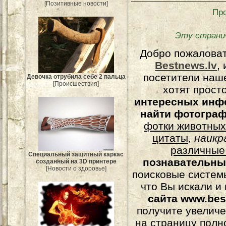
[Позитивные новости]
Пр
Эту страни
Добро пожалова
Bestnews.lv
,
посетители наш
Девочка отрубила себе 2 пальца
[Происшествия]
хотят прост
интересных инф
найти фотогра
фотки животных
цитаты
,
наикр
различные
Специальный защитный каркас
познавательны
созданный на 3D принтере
[Новости о здоровье]
поисковые системы
что Вы искали и
сайта www.bes
получите увеличе
на страницу полн