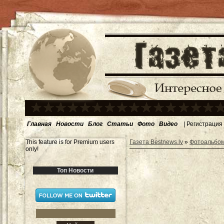
Главная
Новости
Блог
Статьи
Фото
Видео
|
Регистрация
This feature is for Premium users
Газета Bestnews.lv
»
Фотоальбо
only!
Топ Новости