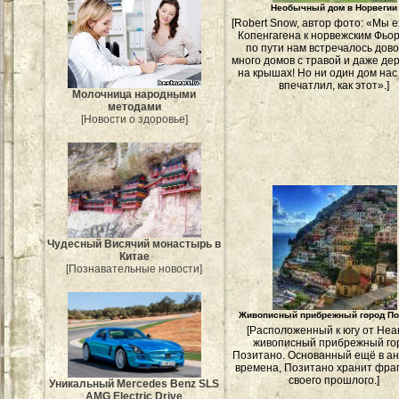
Необычный дом в Норвегии
[Robert Snow, автор фото: «Мы 
Копенгагена к норвежским Фьор
по пути нам встречалось дов
много домов с травой и даже де
на крышах! Но ни один дом нас 
впечатлил, как этот».]
Молочница народными
методами
[Новости о здоровье]
Чудесный Висячий монастырь в
Китае
[Познавательные новости]
Живописный прибрежный город По
[Расположенный к югу от Не
живописный прибрежный го
Позитано. Основанный ещё в а
времена, Позитано хранит фра
своего прошлого.]
Уникальный Mercedes Benz SLS
AMG Electric Drive