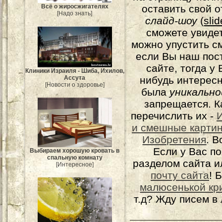
оставить свой о
Всё о жиросжигателях
[Надо знать]
слайд-шоу
(
sli
сможете увидет
можно упустить с
если Вы наш пос
сайте, тогда у
Клиники Израиля - Шиба, Ихилов,
нибудь интерес
Ассута
[Новости о здоровье]
была
уникально
запрещается. К
перечислить их -
и смешные карти
Изобретения
. 
Если у Вас п
Выбираем хорошую кровать в
спальную комнату
разделом сайта и
[Интересное]
почту сайта
! 
малюсенькой кр
т.д? Жду писем в