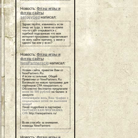
Новость:
Флэш игры и
флэш сайты
sergeyGed
написал:
Здравствуйте, извиняюсь если
пишу не туда, у меня на компе
что-то сайт открывается с
ошибкой подозреваю что моя
интернет-программа подглючивает
не могу найти причину, у меня у
одного так или у всех?
Новость:
Флэш игры и
флэш сайты
NewPartnerscig
написал:
Хозяин сайта, приветик Вам от
NewPartners.Ru
И всем остальным, Общий
Приветики от NewPartners.Ru
Взгляньте на новую программу для
партнеров СРА newpartners.ru
Обсолютно бесплатно предлагаем
всем по 500 рублей
на баланс в
аккаунте.
Оплачиваем весь Ваш трафик с
социальных сетей по высоким
ценам
!
Узнай подробнее в партнерке -
ПАРТНЕРСКАЯ ПРОГРАММА
СРА
http://newpartners.ru/
Всем спасибо за внимание,
команда NewPartners
Новость:
Флэш игры и