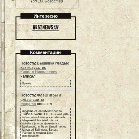
Топ 100 новостей
Интересно
Комментарии
Новость:
Вышивка гладью
как искусство
Кирилл Николаевич
написал:
Круто)
Новость:
Флэш игры и
флэш сайты
magama
написал:
magama.ee on tutvumisportaal
TÄISKASVANUTELE, kus võid jätta
tutvumiskuulutusi ja vastata neile.
Magamaklubis leiad tutvuse,
suhtluse ja muu ajaveetmise
kuulutused, mille on jätnud mehed
ja naised Tallinnast, Tartust ,
Pärnust ja teistest Eesti
piirkondadest.