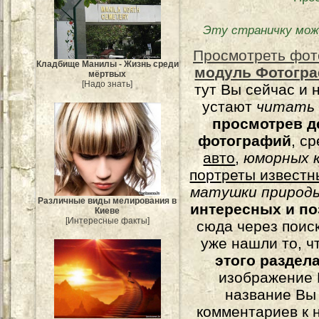
Эту страничку мож
Просмотреть фот
Кладбище Манилы - Жизнь среди
модуль Фотогра
мёртвых
[Надо знать]
тут Вы сейчас и 
устают
читать
просмотрев д
фотографий
, с
авто
,
юморных
к
портреты известн
матушки природы
Различные виды мелирования в
интересных и п
Киеве
[Интересные факты]
сюда через поис
уже нашли то, ч
этого раздел
изображение 
название Вы
комментариев к н