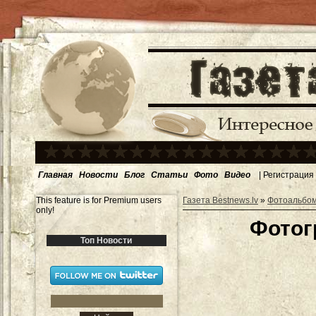
Главная
Новости
Блог
Статьи
Фото
Видео
|
Регистрация
This feature is for Premium users
Газета Bestnews.lv
»
Фотоальбо
only!
Фотог
Топ Новости