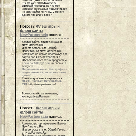
что-то сайт открывается с
ошибкой подозреваю что моя
интернет-программа подглючивает
не могу найти причину, у меня у
одного так или у всех?
Новость:
Флэш игры и
флэш сайты
NewPartnerscig
написал:
Хозяин сайта, приветик Вам от
NewPartners.Ru
И всем остальным, Общий
Приветики от NewPartners.Ru
Взгляньте на новую программу для
партнеров СРА newpartners.ru
Обсолютно бесплатно предлагаем
всем по 500 рублей
на баланс в
аккаунте.
Оплачиваем весь Ваш трафик с
социальных сетей по высоким
ценам
!
Узнай подробнее в партнерке -
ПАРТНЕРСКАЯ ПРОГРАММА
СРА
http://newpartners.ru/
Всем спасибо за внимание,
команда NewPartners
Новость:
Флэш игры и
флэш сайты
NewPartnerscig
написал:
Администратор, приветики Вам от
NewPartners.Ru
И всем остальным, Общий Привет
от NewPartners.Ru
Посмотрите на обсолютно новую