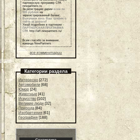
партнерскую программу СРА
newpartners.ru
За регистрацию дарим
всем по
500 рублей
на
зарегистрированный баланс.
Выкупаем весь Ваш трафик с
сайта за дорого
!
Узнай подробнее в партнерке -
ПАРТНЕРСКАЯ ПРОГРАММА
СРА
http://aff.newpartners.ru/
Всем спасибо за внимание,
команда NewPartners
все комментарии
Категории раздела
Интересно
[272]
Автомобили
[68]
Юмор
[24]
Животные
[41]
Искусство
[102]
Великие люди
[32]
Природа
[84]
Изобретения
[61]
География
[188]
Статистика