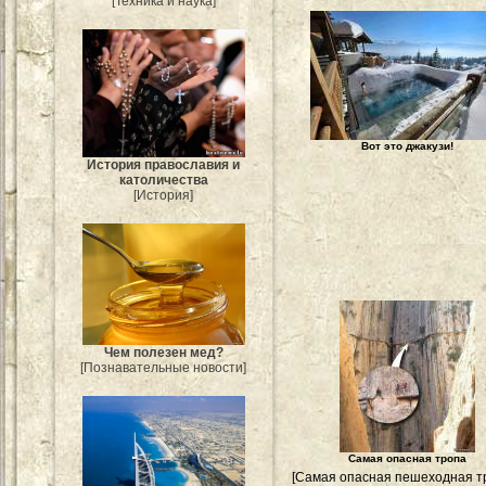
[Техника и наука]
Вот это джакузи!
История православия и
католичества
[История]
Чем полезен мед?
[Познавательные новости]
Самая опасная тропа
[Самая опасная пешеходная т