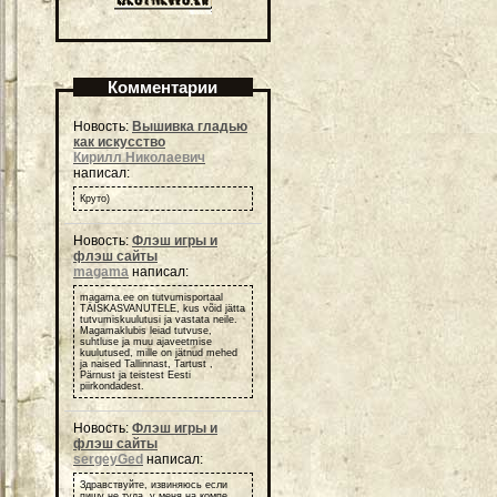
Комментарии
Новость:
Вышивка гладью
как искусство
Кирилл Николаевич
написал:
Круто)
Новость:
Флэш игры и
флэш сайты
magama
написал:
magama.ee on tutvumisportaal
TÄISKASVANUTELE, kus võid jätta
tutvumiskuulutusi ja vastata neile.
Magamaklubis leiad tutvuse,
suhtluse ja muu ajaveetmise
kuulutused, mille on jätnud mehed
ja naised Tallinnast, Tartust ,
Pärnust ja teistest Eesti
piirkondadest.
Новость:
Флэш игры и
флэш сайты
sergeyGed
написал:
Здравствуйте, извиняюсь если
пишу не туда, у меня на компе