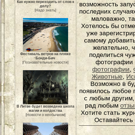
Как нужно переходить от слов к
возможность запу
делу?
последних случаях
[Надо знать]
маловажно, та
Хотелось бы отме
уже зарегистрир
самому добавит
желательно, 
поделиться чуж
Фестиваль ветров на пляже
Бонди-Бич
фотографии 
[Познавательные новости]
фотографии
,
Животные
,
Ис
Возможно в бу
появилось любое 
с любым другим,
рад любым
отзы
В Литве будет возведена школа
магии и колдоства
Хотите стать жур
[Новости о необычном]
Оставайтесь 