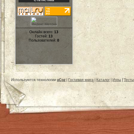
Онлайн всего:
13
Гостей:
13
Пользователей:
0
Используются технологии
uCoz
|
Гостевая книга
|
Каталог
|
Игры
|
Тесты