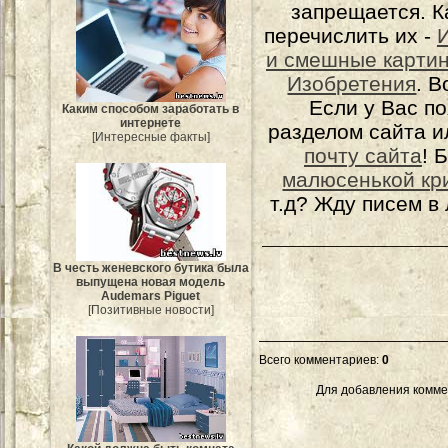
запрещается. К
перечислить их -
и смешные карти
Изобретения
. 
Если у Вас п
Каким способом заработать в
интернете
разделом сайта и
[Интересные факты]
почту сайта
! 
малюсенькой кр
т.д? Жду писем в
В честь женевского бутика была
выпущена новая модель
Audemars Piguet
[Позитивные новости]
Всего комментариев
:
0
Для добавления комме