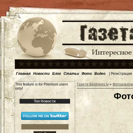
Главная
Новости
Блог
Статьи
Фото
Видео
|
Регистрация
This feature is for Premium users
Газета Bestnews.lv
»
Фотоальбо
only!
Фот
Топ Новости