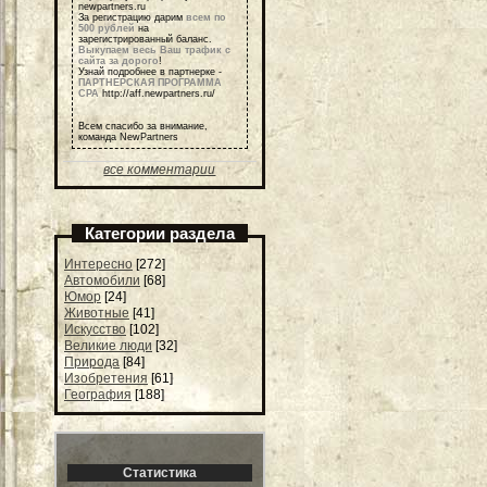
newpartners.ru
За регистрацию дарим
всем по
500 рублей
на
зарегистрированный баланс.
Выкупаем весь Ваш трафик с
сайта за дорого
!
Узнай подробнее в партнерке -
ПАРТНЕРСКАЯ ПРОГРАММА
СРА
http://aff.newpartners.ru/
Всем спасибо за внимание,
команда NewPartners
все комментарии
Категории раздела
Интересно
[272]
Автомобили
[68]
Юмор
[24]
Животные
[41]
Искусство
[102]
Великие люди
[32]
Природа
[84]
Изобретения
[61]
География
[188]
Статистика