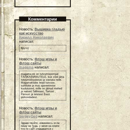
Комментарии
Новость:
Вышивка гладью
как искусство
Кирилл Николаевич
написал:
Круто)
Новость:
Флэш игры и
флэш сайты
magama
написал:
magama.ee on tutvumisportaal
TÄISKASVANUTELE, kus võid jätta
tutvumiskuulutusi ja vastata neile.
Magamaklubis leiad tutvuse,
suhtluse ja muu ajaveetmise
kuulutused, mille on jätnud mehed
ja naised Tallinnast, Tartust ,
Pärnust ja teistest Eesti
piirkondadest.
Новость:
Флэш игры и
флэш сайты
sergeyGed
написал:
Здравствуйте, извиняюсь если
пишу не туда, у меня на компе
что-то сайт открывается с