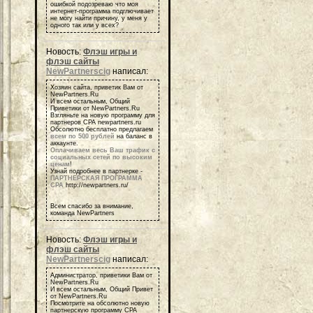
ошибкой подозреваю что моя
интернет-программа подглючивает
не могу найти причину, у меня у
одного так или у всех?
Новость:
Флэш игры и
флэш сайты
NewPartnerscig
написал:
Хозяин сайта, приветик Вам от
NewPartners.Ru
И всем остальным, Общий
Приветики от NewPartners.Ru
Взгляньте на новую программу для
партнеров СРА newpartners.ru
Обсолютно бесплатно предлагаем
всем по 500 рублей
на баланс в
аккаунте.
Оплачиваем весь Ваш трафик с
социальных сетей по высоким
ценам
!
Узнай подробнее в партнерке -
ПАРТНЕРСКАЯ ПРОГРАММА
СРА
http://newpartners.ru/
Всем спасибо за внимание,
команда NewPartners
Новость:
Флэш игры и
флэш сайты
NewPartnerscig
написал:
Администратор, приветики Вам от
NewPartners.Ru
И всем остальным, Общий Привет
от NewPartners.Ru
Посмотрите на обсолютно новую
партнерскую программу СРА