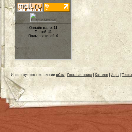
Онлайн всего:
11
Гостей:
11
Пользователей:
0
Используются технологии
uCoz
|
Гостевая книга
|
Каталог
|
Игры
|
Тесты