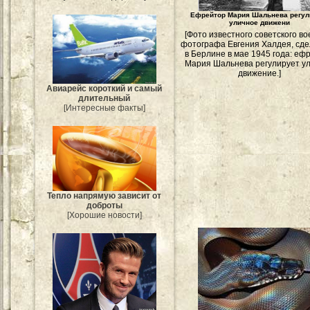
Ефрейтор Мария Шальнева регул
уличное движени
[Фото известного советского во
фотографа Евгения Халдея, сд
в Берлине в мае 1945 года: еф
Мария Шальнева регулирует у
движение.]
Авиарейс короткий и самый
длительный
[Интересные факты]
Тепло напрямую зависит от
доброты
[Хорошие новости]