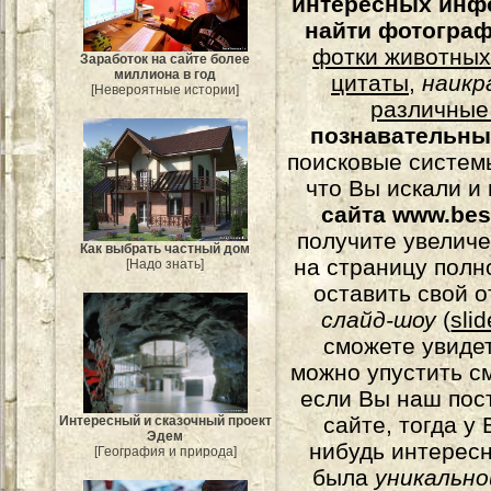
интересных инф
найти фотогра
фотки животных
Заработок на сайте более
миллиона в год
цитаты
,
наикр
[Невероятные истории]
различные
познавательны
поисковые системы
что Вы искали и
сайта www.bes
получите увеличе
Как выбрать частный дом
на страницу полн
[Надо знать]
оставить свой о
слайд-шоу
(
sli
сможете увидет
можно упустить с
если Вы наш пос
сайте, тогда у
Интересный и сказочный проект
Эдем
нибудь интерес
[География и природа]
была
уникально