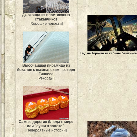
Джоконда из пластиковых
стаканчиков
[Хорошие новости]
Вид на Торонто из кабины башенног
Высочайшая пирамида из
бокалов с шампанским - рекорд
Гиннеса
[Рекорды]
Самые дорогие блюда в мире
или "суши в золоте".
[Невероятные истории]