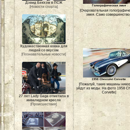
Дэвид Бекхэм в ПСЖ
Голографическая змея
[Новости спорта]
[Очаровательная голографич
змея. Само совершенство!
Художественная ковка для
людей со вкусом
[Познавательные новости]
1958 Chevrolet Corvette
[Пожалуй, такие машины никог
уйдут из моды. На фото 1958 Ch
Corvette]
27 лет Lady Gaga отметила в
инвалидном кресле
[Происшествия]